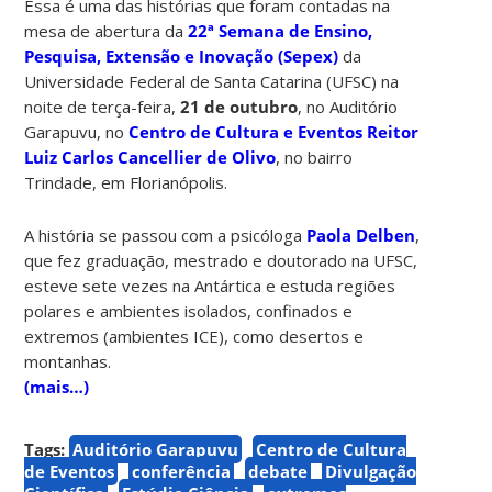
Essa é uma das histórias que foram contadas na
mesa de abertura da
22ª Semana de Ensino,
Pesquisa, Extensão e Inovação (Sepex)
da
Universidade Federal de Santa Catarina (UFSC) na
noite de terça-feira,
21 de outubro
, no Auditório
Garapuvu, no
Centro de Cultura e Eventos Reitor
Luiz Carlos Cancellier de Olivo
, no bairro
Trindade, em Florianópolis.
A história se passou com a psicóloga
Paola Delben
,
que fez graduação, mestrado e doutorado na UFSC,
esteve sete vezes na Antártica e estuda regiões
polares e ambientes isolados, confinados e
extremos (ambientes ICE), como desertos e
montanhas.
(mais…)
Tags:
Auditório Garapuvu
Centro de Cultura
de Eventos
conferência
debate
Divulgação