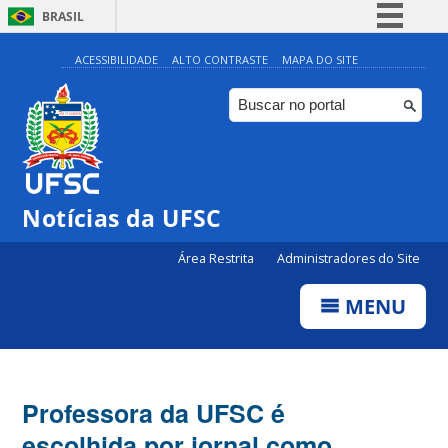
BRASIL
Simplifique!
ACESSIBILIDADE
ALTO CONTRASTE
MAPA DO SITE
Comunica BR
Participe
Acesso à informação
Legislação
Notícias da UFSC
Canais
Área Restrita
Administradores do Site
MENU
Professora da UFSC é
escolhida por jornal como