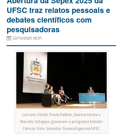
Abertura da Sepex 2025 da
UFSC traz relatos pessoais e
debates científicos com
pesquisadoras
22/10/2025 00:51
Lorrane Olivlet, Paola Delben, Marina Hirota e
Marcelo Schappo gravaram o programa Estúdio
Ciência. Foto: Salvador Gomes/Agecom/UFSC