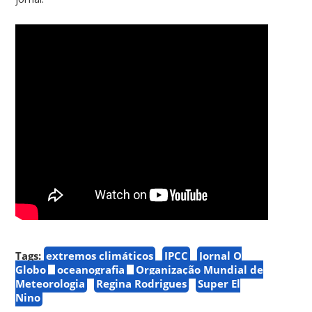
Tags:
extremos climáticos
IPCC
Jornal O
Globo
oceanografia
Organização Mundial de
Meteorologia
Regina Rodrigues
Super El
Nino