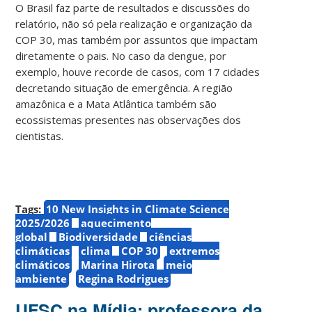
O Brasil faz parte de resultados e discussões do
relatório, não só pela realização e organização da
COP 30, mas também por assuntos que impactam
diretamente o pais. No caso da dengue, por
exemplo, houve recorde de casos, com 17 cidades
decretando situação de emergência. A região
amazônica e a Mata Atlântica também são
ecossistemas presentes nas observações dos
cientistas.
Tags:
10 New Insights in Climate Science
2025/2026
aquecimento
global
Biodiversidade
ciências
climáticas
clima
COP 30
extremos
climáticos
Marina Hirota
meio
ambiente
Regina Rodrigues
UFSC na Mídia: professora da