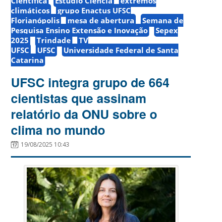
Científica
Estúdio Ciência
extremos
climáticos
grupo Enactus UFSC
Florianópolis
mesa de abertura
Semana de
Pesquisa Ensino Extensão e Inovação
Sepex
2025
Trindade
TV
UFSC
UFSC
Universidade Federal de Santa
Catarina
UFSC integra grupo de 664
cientistas que assinam
relatório da ONU sobre o
clima no mundo
19/08/2025 10:43