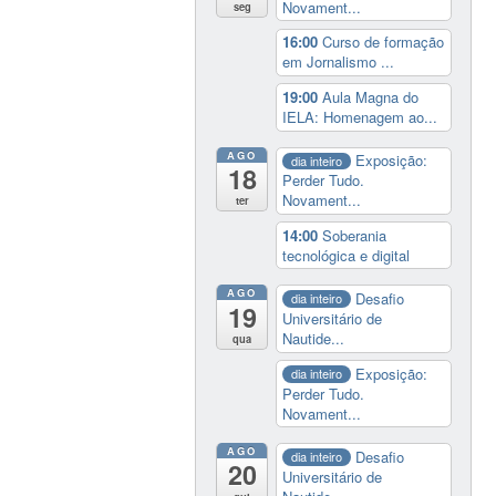
Novament...
seg
16:00
Curso de formação
em Jornalismo ...
19:00
Aula Magna do
IELA: Homenagem ao...
AGO
Exposição:
dia inteiro
18
Perder Tudo.
Novament...
ter
14:00
Soberania
tecnológica e digital
AGO
Desafio
dia inteiro
19
Universitário de
Nautide...
qua
Exposição:
dia inteiro
Perder Tudo.
Novament...
AGO
Desafio
dia inteiro
20
Universitário de