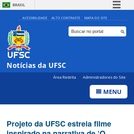
BRASIL
Simplifique!
ACESSIBILIDADE
ALTO CONTRASTE
MAPA DO SITE
Comunica BR
Participe
Acesso à informação
Legislação
Notícias da UFSC
Canais
Área Restrita
Administradores do Site
MENU
Projeto da UFSC estreia filme
inspirado na narrativa de ‘O