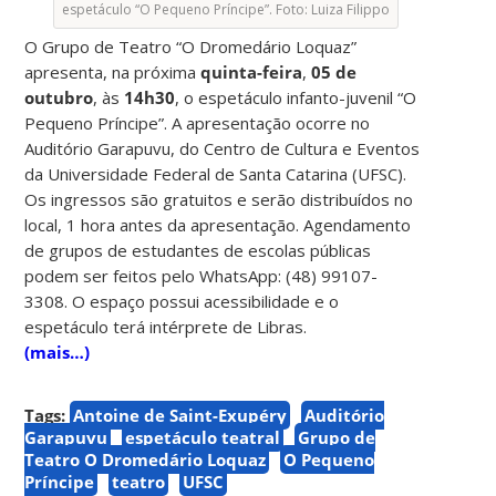
espetáculo “O Pequeno Príncipe”. Foto: Luiza Filippo
O Grupo de Teatro “O Dromedário Loquaz”
apresenta, na próxima
quinta-feira
,
05 de
outubro
, às
14h30
, o espetáculo infanto-juvenil “O
Pequeno Príncipe”. A apresentação ocorre no
Auditório Garapuvu, do Centro de Cultura e Eventos
da Universidade Federal de Santa Catarina (UFSC).
Os ingressos são gratuitos e serão distribuídos no
local, 1 hora antes da apresentação. Agendamento
de grupos de estudantes de escolas públicas
podem ser feitos pelo WhatsApp: (48) 99107-
3308. O espaço possui acessibilidade e o
espetáculo terá intérprete de Libras.
(mais…)
Tags:
Antoine de Saint-Exupéry
Auditório
Garapuvu
espetáculo teatral
Grupo de
Teatro O Dromedário Loquaz
O Pequeno
Príncipe
teatro
UFSC