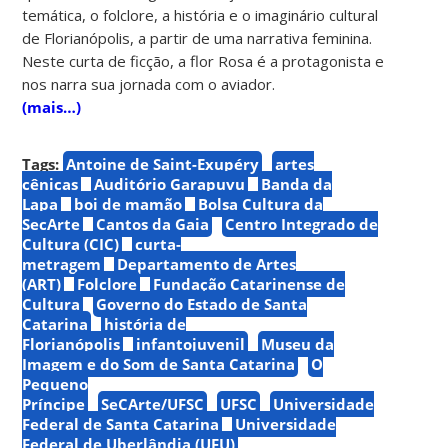
temática, o folclore, a história e o imaginário cultural
de Florianópolis, a partir de uma narrativa feminina.
Neste curta de ficção, a flor Rosa é a protagonista e
nos narra sua jornada com o aviador.
(mais…)
Tags:
Antoine de Saint-Exupéry
artes
cênicas
Auditório Garapuvu
Banda da
Lapa
boi de mamão
Bolsa Cultura da
SecArte
Cantos da Gaia
Centro Integrado de
Cultura (CIC)
curta-
metragem
Departamento de Artes
(ART)
Folclore
Fundação Catarinense de
Cultura
Governo do Estado de Santa
Catarina
história de
Florianópolis
infantojuvenil
Museu da
Imagem e do Som de Santa Catarina
O
Pequeno
Príncipe
SeCArte/UFSC
UFSC
Universidade
Federal de Santa Catarina
Universidade
Federal de Uberlândia (UFU)