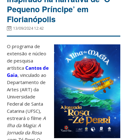
Pequeno Príncipe’ em
Florianópolis
13/09/2024 12:42
O programa de
extensão e núcleo
de pesquisa
artística
Cantos de
Gaia
, vinculado ao
Departamento de
Artes (ART) da
Universidade
Federal de Santa
Catarina (UFSC),
estreará o filme
A
Ilha da Magia: A
Jornada da Rosa
com Zé Perri
. O