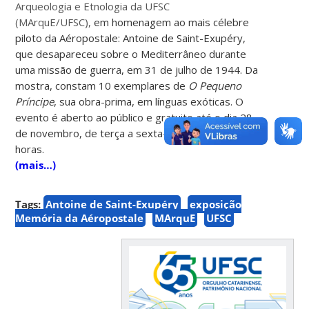
Arqueologia e Etnologia da UFSC
(MArquE/UFSC),
em homenagem ao mais célebre
piloto da Aéropostale: Antoine de Saint-Exupéry,
que desapareceu sobre o Mediterrâneo durante
uma missão de guerra, em 31 de julho de 1944. Da
mostra, constam 10 exemplares de
O Pequeno
Príncipe
, sua obra-prima, em línguas exóticas. O
evento é aberto ao público e gratuito até o dia 28
de novembro, de terça a sexta-feira, das 10h às 17
horas.
(mais…)
Tags:
Antoine de Saint-Exupéry
exposição
Memória da Aéropostale
MArquE
UFSC