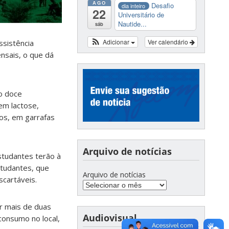
AGO
Desafio
dia inteiro
22
Universitário de
Nautide...
sáb
Adicionar
Ver calendário
ssistência
nsais, o que dá
o doce
em lactose,
os, em garrafas
Arquivo de notícias
studantes terão à
studantes, que
Arquivo de notícias
scartáveis.
r mais de duas
Audiovisual
consumo no local,