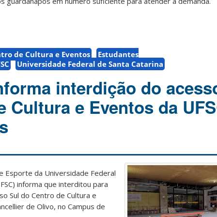
dos guardanapos em número suficiente para atender a demanda.
tro de Cultura e Eventos
Estudantes
FSC
Universidade Federal de Santa Catarina
informa interdição do acess
e Cultura e Eventos da UF
is
e e Esporte da Universidade Federal
FSC) informa que interditou para
so Sul do Centro de Cultura e
ancellier de Olivo, no Campus de