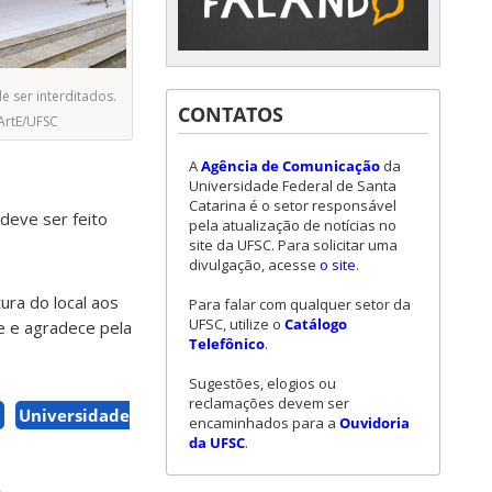
e ser interditados.
CONTATOS
ArtE/UFSC
A
Agência de Comunicação
da
Universidade Federal de Santa
Catarina é o setor responsável
 deve ser feito
pela atualização de notícias no
site da UFSC. Para solicitar uma
divulgação, acesse
o site
.
ura do local aos
Para falar com qualquer setor da
UFSC, utilize o
Catálogo
e e agradece pela
Telefônico
.
Sugestões, elogios ou
reclamações devem ser
C
Universidade
encaminhados para a
Ouvidoria
da UFSC
.
o