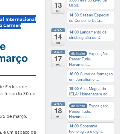
13
UFSC
qui
14:30
Sessão Especial
val Internacional
do Conselho Esta...
ro Carmen
AGO
14:00
Lançamento da
14
cinebiografia de D...
 e
sex
AGO
 março
Exposição:
dia inteiro
17
Perder Tudo.
Novament...
seg
16:00
Curso de formação
em Jornalismo ...
de Federal de
19:00
Aula Magna do
-feira, dia 30 de
IELA: Homenagem ao...
AGO
Exposição:
dia inteiro
18
Perder Tudo.
 26 de março.
Novament...
ter
14:00
Soberania
tecnológica e digital
n, e um espaço de