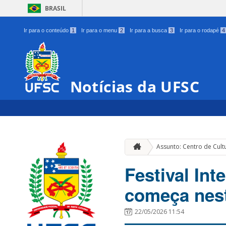
BRASIL
Ir para o conteúdo
1
Ir para o menu
2
Ir para a busca
3
Ir para o rodapé
4
Notícias da UFSC
Assunto: Centro de Cult
Festival In
começa nes
22/05/2026 11:54