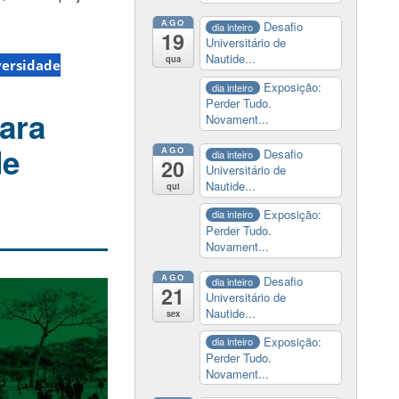
AGO
Desafio
dia inteiro
19
Universitário de
Nautide...
qua
versidade
Exposição:
dia inteiro
Perder Tudo.
ara
Novament...
de
AGO
Desafio
dia inteiro
20
Universitário de
Nautide...
qui
Exposição:
dia inteiro
Perder Tudo.
Novament...
AGO
Desafio
dia inteiro
21
Universitário de
Nautide...
sex
Exposição:
dia inteiro
Perder Tudo.
Novament...