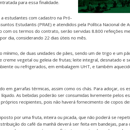
tratada para essa finalidade.
 a estudantes com cadastro na Pró-
suntos Estudantis (PRAE) e atendidos pela Política Nacional de A
do com os termos do contrato, serão servidas 8.800 refeições me
or dia, considerando 22 dias úteis no mês.
o mínimo, de duas unidades de pães, sendo um de trigo e um pã
creme vegetal ou geleia de frutas; leite integral, desnatado e s
biente ou refrigerados, em embalagem UHT, e também aquecid
do em garrafas térmicas, assim como os chás. Para adoçar, os e
 líquido. As bebidas poderão ser consumidas livremente pelos e
 próprios recipientes, pois não haverá fornecimento de copos de
osto por uma fruta, inteira ou picada, que não poderá se repeti
stribuição do café da manhã deverá ser feita em bandejas, para 