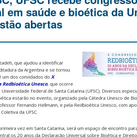
al em saúde e bioética da U
estão abertas
adeh, que ajudou a identificar
ditadura da Argentina e se tornou
, é um dos convidados do
X
a Redbioética Unesco
,
que ocorre
 Universidade Federal de Santa Catarina (UFSC).
Diversos especia
oética estarão no evento, organizado pela Cátedra Unesco de Bi
rofessor Fernando Hellmann, e pela Redbioética Unesco, com ap
Coletiva da UFSC.
 primeira vez em Santa Catarina, será um espaço de encontro para
ntral os 20 anos da Declaração Universal sobre Bioética e Direi