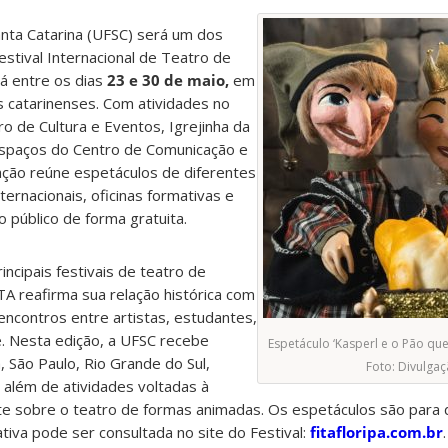
anta Catarina (UFSC) será um dos
Festival Internacional de Teatro de
á entre os dias
23 e 30 de maio,
em
es catarinenses. Com atividades no
o de Cultura e Eventos, Igrejinha da
espaços do Centro de Comunicação e
ção reúne espetáculos de diferentes
ternacionais, oficinas formativas e
 público de forma gratuita.
cipais festivais de teatro de
TA reafirma sua relação histórica com
ncontros entre artistas, estudantes,
. Nesta edição, a UFSC recebe
Espetáculo ‘Kasperl e o Pão qu
 São Paulo, Rio Grande do Sul,
Foto: Divulga
 além de atividades voltadas à
te sobre o teatro de formas animadas. Os espetáculos são para d
cativa pode ser consultada no site do Festival:
fitafloripa.com.br
.