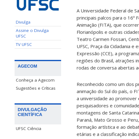
A Universidade Federal de S
principais palcos para o 16º 
Divulga
Animação (FITA), que ocorrer
Assine o Divulga
Florianópolis e outras cidad
UFSC
Teatro Carmen Fossari, Centr
TV UFSC
UFSC, Praça da Cidadania e 
Expressão (CCE), a programa
regiões do Brasil, atrações in
AGECOM
rodas de conversa abertas ao
Conheça a Agecom
Reconhecido como um dos prin
Sugestões e Críticas
animação do Sul do país, o FI
a universidade ao promover e
pesquisadores e comunidade
DIVULGAÇÃO
montagens de Santa Catarina,
CIENTÍFICA
Paraná, Mato Grosso e Peru,
formação artística e ao deba
UFSC Ciência
etárias e a classificação indi