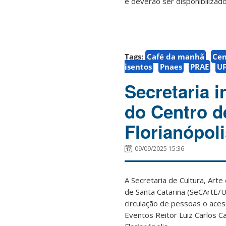
e deverão ser disponibiliza
Tags:
Café da manhã
Cen
isentos
Pnaes
PRAE
U
Secretaria 
do Centro d
Florianópol
09/09/2025 15:36
A Secretaria de Cultura, Art
de Santa Catarina (SeCArtE/U
circulação de pessoas o aces
Eventos Reitor Luiz Carlos C