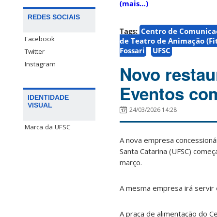
(mais…)
REDES SOCIAIS
Tags:
Centro de Comunicaç
Facebook
de Teatro de Animação (Fi
Fossari
UFSC
Twitter
Instagram
Novo restau
Eventos com
IDENTIDADE
VISUAL
24/03/2026 14:28
Marca da UFSC
A nova empresa concessionár
Santa Catarina (UFSC) começa
março.
A mesma empresa irá servir o
A praça de alimentação do C