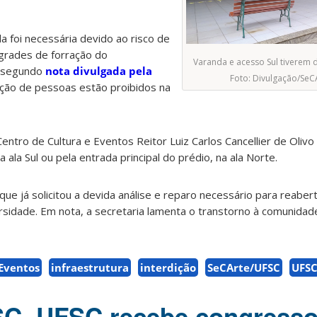
 foi necessária devido ao risco de
grades de forração do
Varanda e acesso Sul tiverem d
, segundo
nota divulgada pela
Foto: Divulgação/SeC
lação de pessoas estão proibidos na
ntro de Cultura e Eventos Reitor Luiz Carlos Cancellier de Olivo
 ala Sul ou pela entrada principal do prédio, na ala Norte.
e já solicitou a devida análise e reparo necessário para reabert
sidade. Em nota, a secretaria lamenta o transtorno à comunidad
 Eventos
infraestrutura
interdição
SeCArte/UFSC
UFS
SC, UFSC recebe congress