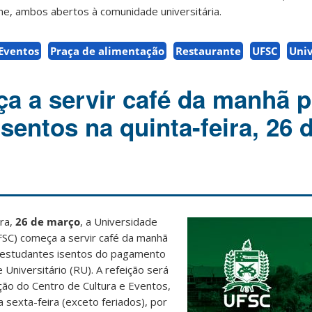
one, ambos abertos à comunidade universitária.
 Eventos
Praça de alimentação
Restaurante
UFSC
Uni
 a servir café da manhã p
sentos na quinta-feira, 26 
ira,
26 de março
, a Universidade
FSC) começa a servir café da manhã
 estudantes isentos do pagamento
Universitário (RU). A refeição será
ção do Centro de Cultura e Eventos,
 sexta-feira (exceto feriados), por