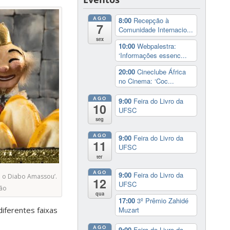
AGO
8:00
Recepção à
7
Comunidade Internacio...
sex
10:00
Webpalestra:
‘Informações essenc...
20:00
Cineclube África
no Cinema: ‘Coc...
AGO
9:00
Feira do Livro da
10
UFSC
seg
AGO
9:00
Feira do Livro da
11
UFSC
ter
AGO
9:00
Feira do Livro da
e o Diabo Amassou’.
12
UFSC
ção
qua
17:00
3º Prêmio Zahidé
Muzart
iferentes faixas
AGO
9:00
Feira do Livro da