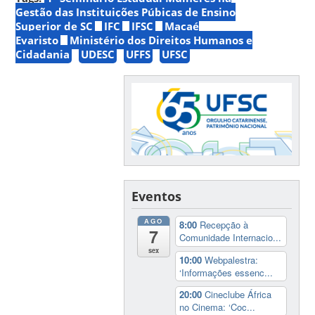
Gestão das Instituições Púbicas de Ensino
Superior de SC
IFC
IFSC
Macaé
Evaristo
Ministério dos Direitos Humanos e
Cidadania
UDESC
UFFS
UFSC
Eventos
AGO
8:00
Recepção à
7
Comunidade Internacio...
sex
10:00
Webpalestra:
‘Informações essenc...
20:00
Cineclube África
no Cinema: ‘Coc...