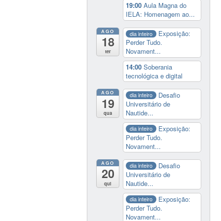
19:00
Aula Magna do
IELA: Homenagem ao...
AGO
Exposição:
dia inteiro
18
Perder Tudo.
Novament...
ter
14:00
Soberania
tecnológica e digital
AGO
Desafio
dia inteiro
19
Universitário de
Nautide...
qua
Exposição:
dia inteiro
Perder Tudo.
Novament...
AGO
Desafio
dia inteiro
20
Universitário de
Nautide...
qui
Exposição:
dia inteiro
Perder Tudo.
Novament...