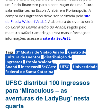
um fundo financeiro para a construção de uma futura
sala multiartes na Escola Anabá, em Florianópolis. A
compra dos ingressos deve ser realizada pelo
site
da Escola Waldorf Anabá
. A abertura do evento será
do
Coral do Ensino Médio do Anabá
, regido pelo
maestro Rafael Camorlinga.
Para mais informações
informações acesse o
site da SecArtE
.
Tags:
3ª Mostra de Violão Anabá
Centro de
Cultura de Eventos
distribuição de
ingressos
Escola Waldorf
Anabá
ingressos
SeCArte
UFSC
Universidade
Federal de Santa Catarina
UFSC distribui 100 ingressos
para ‘Miraculous – as
aventuras de LadyBug’ nesta
quarta