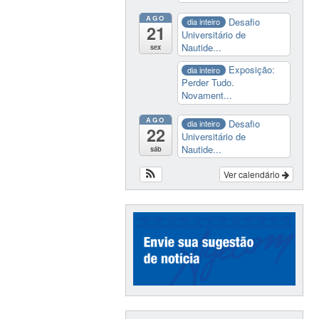
AGO
Desafio
dia inteiro
21
Universitário de
Nautide...
sex
Exposição:
dia inteiro
Perder Tudo.
Novament...
AGO
Desafio
dia inteiro
22
Universitário de
Nautide...
sáb
Ver calendário