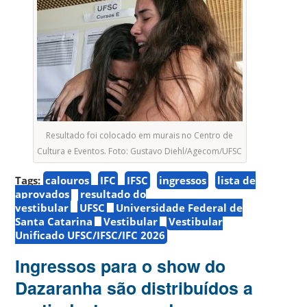
Resultado foi colocado em murais no Centro de
Cultura e Eventos. Foto: Gustavo Diehl/Agecom/UFSC
Tags:
calouros
IFC
IFSC
ingressos
lista de
aprovados
resultado do
vestibular
UFSC
Universidade Federal de
Santa Catarina
Vestibular
Vestibular
Unificado UFSC/IFSC/IFC 2026
Ingressos para o show do
Dazaranha são distribuídos a