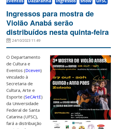
Eventos
Dazaranha
ingressos
show
UFSC
Ingressos para mostra de
Violão Anabá serão
distribuídos nesta quinta-feira
24/10/2023 11:49
O Departamento
de Cultura e
Eventos (
Dceven
)
vinculado à
Secretaria de
Cultura, Arte e
Esporte (
SeCArtE
)
da Universidade
Federal de Santa
Catarina (UFSC),
fará a distribuição