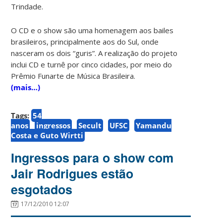
Trindade.
O CD e o show são uma homenagem aos bailes
brasileiros, principalmente aos do Sul, onde
nasceram os dois “guris”. A realização do projeto
inclui CD e turnê por cinco cidades, por meio do
Prêmio Funarte de Música Brasileira.
(mais…)
Tags:
54
anos
ingressos
Secult
UFSC
Yamandu
Costa e Guto Wirtti
Ingressos para o show com
Jair Rodrigues estão
esgotados
17/12/2010 12:07