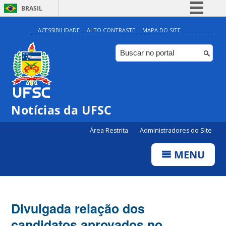
BRASIL
Simplifique!
ACESSIBILIDADE
ALTO CONTRASTE
MAPA DO SITE
Comunica BR
Participe
Acesso à informação
Legislação
Notícias da UFSC
Canais
Área Restrita
Administradores do Site
MENU
Divulgada relação dos
candidatos aprovados no