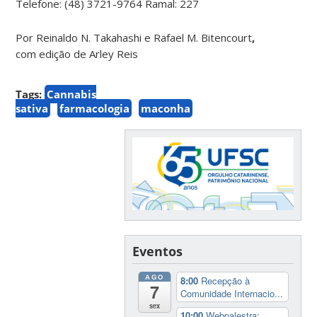
Telefone: (48) 3721-9764 Ramal: 227
Por Reinaldo N. Takahashi e Rafael M. Bitencourt
,
com edição de Arley Reis
Tags:
Cannabis
sativa
farmacologia
maconha
Eventos
AGO
8:00
Recepção à
7
Comunidade Internacio...
sex
10:00
Webpalestra: