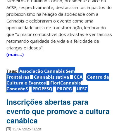
Medeiros e Paulinho Coelho, presidente e vice da
ACSF, respectivamente, destacaram os impactos do
proibicionismo na relação da sociedade com a
Cannabis e celebraram o evento como uma
oportunidade única de transformação, lembrando
que “o maior combustível dos ativistas é ver famílias
retomando qualidade de vida e a felicidade de
crianças e idosos”.
(mais…)
Tags:
Associação Cannabis Sem
Fronteiras
Cannabis sativa
CCA
Centro de
Cultura e Eventos
FloriCannabis
ConexõeS
PROPESQ
PROPG
UFSC
Inscrições abertas para
evento que promove a cultura
canábica
15/07/2025 16:28