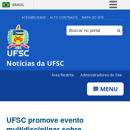
BRASIL
Simplifique!
ACESSIBILIDADE
ALTO CONTRASTE
MAPA DO SITE
Comunica BR
Participe
Acesso à informação
Legislação
Notícias da UFSC
Canais
Área Restrita
Administradores do Site
MENU
UFSC promove evento
multidisciplinar sobre