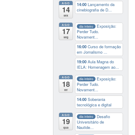
AGO
14:00
Lançamento da
14
cinebiografia de D...
sex
AGO
Exposição:
dia inteiro
17
Perder Tudo.
Novament...
seg
16:00
Curso de formação
em Jornalismo ...
19:00
Aula Magna do
IELA: Homenagem ao...
AGO
Exposição:
dia inteiro
18
Perder Tudo.
Novament...
ter
14:00
Soberania
tecnológica e digital
AGO
Desafio
dia inteiro
19
Universitário de
Nautide...
qua