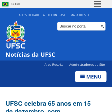
BRASIL
Simplifique!
ACESSIBILIDADE
ALTO CONTRASTE
MAPA DO SITE
Comunica BR
Participe
Acesso à informação
Legislação
Notícias da UFSC
Canais
Área Restrita
Administradores do Site
MENU
UFSC celebra 65 anos em 15
de dezembro, com