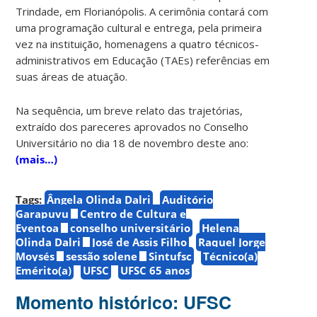
Trindade, em Florianópolis. A cerimônia contará com
uma programação cultural e entrega, pela primeira
vez na instituição, homenagens a quatro técnicos-
administrativos em Educação (TAEs) referências em
suas áreas de atuação.
Na sequência, um breve relato das trajetórias,
extraído dos pareceres aprovados no Conselho
Universitário no dia 18 de novembro deste ano:
(mais…)
Tags:
Ângela Olinda Dalri
Auditório
Garapuvu
Centro de Cultura e
Eventoa
conselho universitário
Helena
Olinda Dalri
José de Assis Filho
Raquel Jorge
Moysés
sessão solene
Sintufsc
Técnico(a)
Emérito(a)
UFSC
UFSC 65 anos
Momento histórico: UFSC