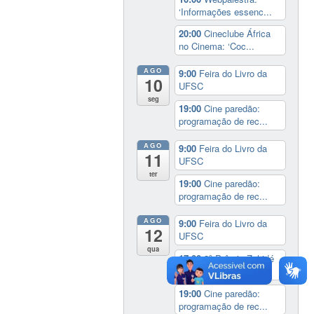
‘Informações essenc...
20:00
Cineclube África
no Cinema: ‘Coc...
AGO
9:00
Feira do Livro da
10
UFSC
seg
19:00
Cine paredão:
programação de rec...
AGO
9:00
Feira do Livro da
11
UFSC
ter
19:00
Cine paredão:
programação de rec...
AGO
9:00
Feira do Livro da
12
UFSC
qua
17:00
3º Prêmio Zahidé
Muzart
19:00
Cine paredão:
programação de rec...