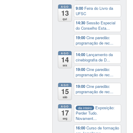
AGO
9:00
Feira do Livro da
13
UFSC
qui
14:30
Sessão Especial
do Conselho Esta...
19:00
Cine paredão:
programação de rec...
AGO
14:00
Lançamento da
14
cinebiografia de D...
sex
19:00
Cine paredão:
programação de rec...
AGO
19:00
Cine paredão:
15
programação de rec...
sáb
AGO
Exposição:
dia inteiro
17
Perder Tudo.
Novament...
seg
16:00
Curso de formação