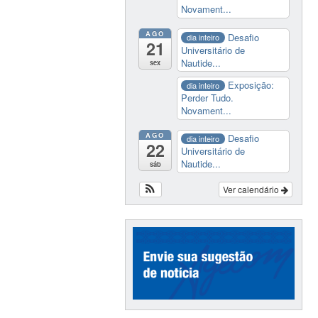
Novament...
AGO
Desafio
dia inteiro
21
Universitário de
Nautide...
sex
Exposição:
dia inteiro
Perder Tudo.
Novament...
AGO
Desafio
dia inteiro
22
Universitário de
Nautide...
sáb
Ver calendário