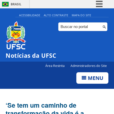
BRASIL
Simplifique!
ACESSIBILIDADE
ALTO CONTRASTE
MAPA DO SITE
Comunica BR
Participe
Acesso à informação
Legislação
Notícias da UFSC
Canais
Área Restrita
Administradores do Site
MENU
‘Se tem um caminho de
transformação da vida é a