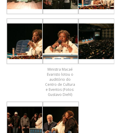
Ministra Macaé
Evaristo lotou o
auditório do
Centro de Cultura
e Eventos (Fotos:
Gustavo Diehl)