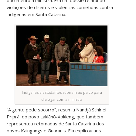
documento à ministra. Era um dossiê relatando
violações de direitos e violências cometidas contra
indígenas em Santa Catarina.
Indígenas e estudantes subiram ao palco para
dialogar com a ministra
“A gente pede socorro”, resumiu Nandjá Schirlei
Priprá, do povo Laklãnõ-Xokleng, que também
representou retomadas de Santa Catarina dos
povos Kaingangs e Guaranis. Ela explicou aos