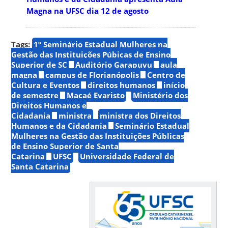
Magna na UFSC dia 12 de agosto
Tags:
1º Seminário Estadual Mulheres na
Gestão das Instituições Púbicas de Ensino
Superior de SC
Auditório Garapuvu
aula
magna
campus de Florianópolis
Centro de
Cultura e Eventos
direitos humanos
início
de semestre
Macaé Evaristo
Ministério dos
Direitos Humanos e
Cidadania
ministra
ministra dos Direitos
Humanos e da Cidadania
Seminário Estadual
Mulheres na Gestão das Instituições Públicas
de Ensino Superior de Santa
Catarina
UFSC
Universidade Federal de
Santa Catarina