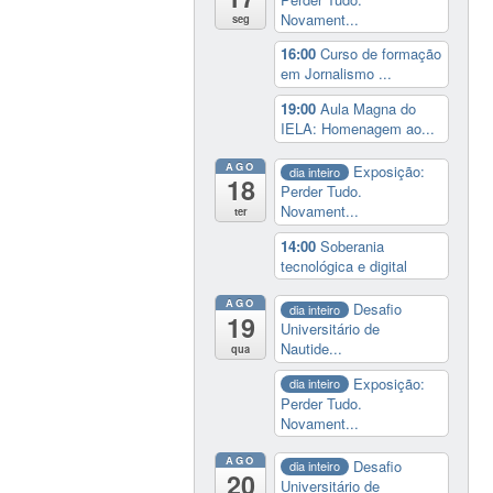
Novament...
seg
16:00
Curso de formação
em Jornalismo ...
19:00
Aula Magna do
IELA: Homenagem ao...
AGO
Exposição:
dia inteiro
18
Perder Tudo.
Novament...
ter
14:00
Soberania
tecnológica e digital
AGO
Desafio
dia inteiro
19
Universitário de
Nautide...
qua
Exposição:
dia inteiro
Perder Tudo.
Novament...
AGO
Desafio
dia inteiro
20
Universitário de