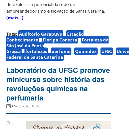
de explorar o potencial da rede de
empreendedorismo e inovação de Santa Catarina.
(mais…)
Tags:
Auditório Garapuvu
Estação
Conhecimento
Floripa Conecta
Fortaleza da
São José da Ponta
Grossa
fortalezas
perfume
Quimidex
UFSC
Unive
Federal de Santa Catarina
Laboratório da UFSC promove
minicurso sobre história das
revoluções químicas na
perfumaria
09/05/2023 15:46
O