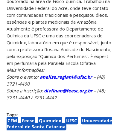
doutorado na área de Físico-química. Trabalhou na
Universidade Federal do Acre, onde teve contato
com comunidades tradicionais e pesquisou óleos,
essências e plantas medicinais da Amazônia.
Atualmente é professora do Departamento de
Química da UFSC e uma das coordenadoras do
Quimidex, laboratório em que é responsável, junto
com a professora Rosana Andrade do Nascimento,
pela exposição “Química dos Perfumes”. É expert
em perfumaria pela Paralela Escola Olfativa.
Mais informações:
Sobre o evento:
anelise.regiani@ufsc.br
– (48)
3721-4460
Sobre a inscrição:
divfinan@feesc.org.br
– (48)
3231-4440 / 3231-4442
Tags:
CFM
Feesc
Quimidex
UFSC
Universidade
Federal de Santa Catarina