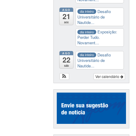
AGO
Desafio
dia inteiro
21
Universitário de
Nautide...
sex
Exposição:
dia inteiro
Perder Tudo.
Novament...
AGO
Desafio
dia inteiro
22
Universitário de
Nautide...
sáb
Ver calendário