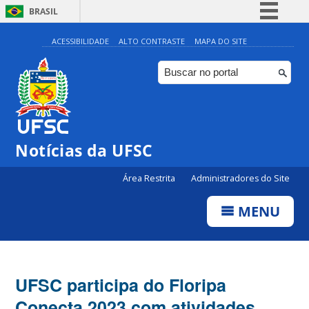
BRASIL
Simplifique!
ACESSIBILIDADE
ALTO CONTRASTE
MAPA DO SITE
Comunica BR
Participe
Acesso à informação
Legislação
Notícias da UFSC
Canais
Área Restrita
Administradores do Site
MENU
UFSC participa do Floripa
Conecta 2023 com atividades