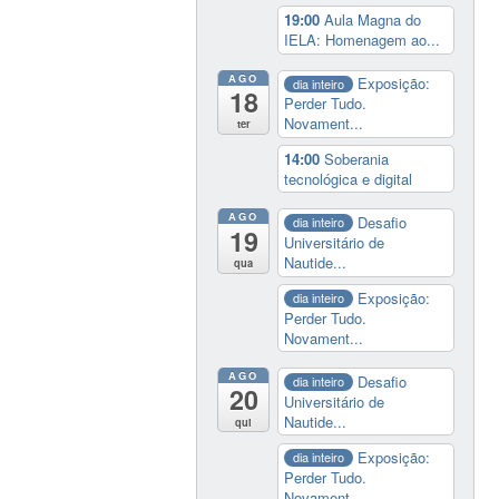
19:00
Aula Magna do
IELA: Homenagem ao...
AGO
Exposição:
dia inteiro
18
Perder Tudo.
Novament...
ter
14:00
Soberania
tecnológica e digital
AGO
Desafio
dia inteiro
19
Universitário de
Nautide...
qua
Exposição:
dia inteiro
Perder Tudo.
Novament...
AGO
Desafio
dia inteiro
20
Universitário de
Nautide...
qui
Exposição:
dia inteiro
Perder Tudo.
Novament...