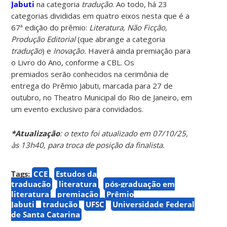
Jabuti
na categoria
tradução
. Ao todo, há 23
categorias divididas em quatro eixos nesta que é a
67ª edição do prêmio:
Literatura, Não Ficção,
Produção Editorial
(que abrange a categoria
tradução
) e
Inovação.
Haverá ainda premiação para
o Livro do Ano, conforme a CBL. Os
premiados serão conhecidos na cerimônia de
entrega do Prêmio Jabuti, marcada para 27 de
outubro, no Theatro Municipal do Rio de Janeiro, em
um evento exclusivo para convidados.
*Atualização
: o texto foi atualizado em 07/10/25,
às 13h40, para troca de posição da finalista.
Tags:
CCE
Estudos da
traduação
literatura
pós-graduação em
literatura
premiação
Prêmio
Jabuti
tradução
UFSC
Universidade Federal
de Santa Catarina