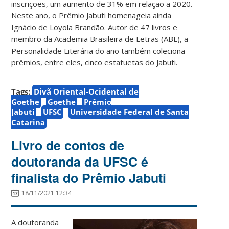
inscrições, um aumento de 31% em relação a 2020.
Neste ano, o Prêmio Jabuti homenageia ainda
Ignácio de Loyola Brandão. Autor de 47 livros e
membro da Academia Brasileira de Letras (ABL), a
Personalidade Literária do ano também coleciona
prêmios, entre eles, cinco estatuetas do Jabuti.
Tags:
Divã Oriental-Ocidental de
Goethe
Goethe
Prêmio
Jabuti
UFSC
Universidade Federal de Santa
Catarina
Livro de contos de
doutoranda da UFSC é
finalista do Prêmio Jabuti
18/11/2021 12:34
A doutoranda