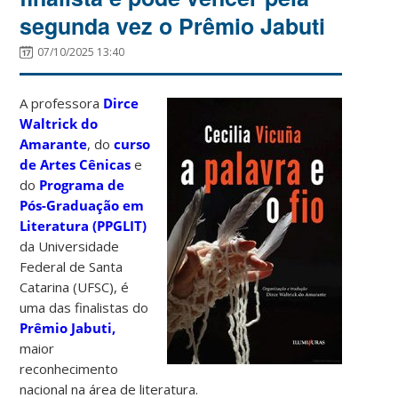
segunda vez o Prêmio Jabuti
07/10/2025 13:40
A professora
Dirce
Waltrick do
Amarante
, do
curso
de Artes Cênicas
e
do
Programa de
Pós-Graduação em
Literatura (PPGLIT)
da Universidade
Federal de Santa
Catarina (UFSC), é
uma das finalistas do
Prêmio Jabuti,
maior
reconhecimento
nacional na área de literatura.