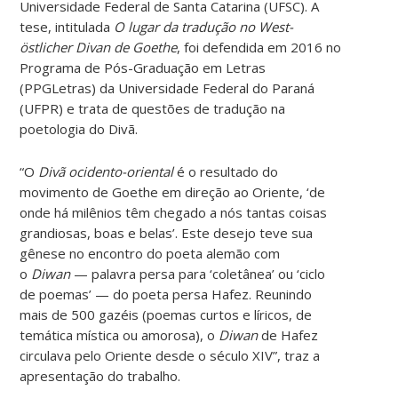
Universidade Federal de Santa Catarina (UFSC). A
tese, intitulada
O lugar da tradução no West-
östlicher Divan de Goethe
, foi defendida em 2016 no
Programa de Pós-Graduação em Letras
(PPGLetras) da Universidade Federal do Paraná
(UFPR) e trata de questões de tradução na
poetologia do Divã.
“O
Divã ocidento-oriental
é o resultado do
movimento de Goethe em direção ao Oriente, ‘de
onde há milênios têm chegado a nós tantas coisas
grandiosas, boas e belas’. Este desejo teve sua
gênese no encontro do poeta alemão com
o
Diwan
— palavra persa para ‘coletânea’ ou ‘ciclo
de poemas’ — do poeta persa Hafez. Reunindo
mais de 500 gazéis (poemas curtos e líricos, de
temática mística ou amorosa), o
Diwan
de Hafez
circulava pelo Oriente desde o século XIV”, traz a
apresentação do trabalho.