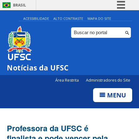
BRASIL
Simplifique!
ACESSIBILIDADE
ALTO CONTRASTE
MAPA DO SITE
Comunica BR
Participe
Acesso à informação
Legislação
Notícias da UFSC
Canais
Área Restrita
Administradores do Site
MENU
Professora da UFSC é
finalista e pode vencer pela