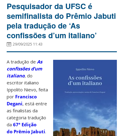
Pesquisador da UFSC é
semifinalista do Prêmio Jabuti
pela tradução de ‘As
confissões d’um italiano’
29/09/2025 11:43
A tradução de
As
confissões d’um
italiano
,
do
escritor italiano
Ippolito Nievo, feita
por
Francisco
Degani
, está entre
as finalistas da
categoria tradução
da
67ª Edição
do Prêmio Jabuti
.