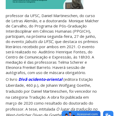
professor da UFSC, Daniel Martineschen, do curso
de Letras Alemão, e a doutoranda Monique Malcher
de Carvalho, do Programa de Pós-Graduação
Interdisciplinar em Ciências Humanas (PPGICH),
participam, na próxima segunda-feira, 27 de junho,
do evento
Jabutis da UFSC,
que destaca os prêmios
literários recebido por ambos em 2021. O evento
será realizado no Auditório Henrique Fontes, do
Centro de Comunicação e Expressão, às 18h30. A
mediação é das professoras Telma Scherer e
Eleonora Frenkel Barreto. Haverá sessão de
autógrafos, com uso de máscara obrigatório.
O livro
Divã ocidento-oriental
(editora Estação
Liberdade, 460 p.), de Johann Wolfgang Goethe,
traduzido por Daniel Martineschen, foi vencedor no
na categoria Tradução. A obra foi publicada em
março de 2020 como resultado do doutorado do
professor. A tese, intitulada
O lugar da tradução no
West-östlicher Divan de Goethe
, foi defendida em