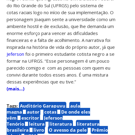
do Rio Grande do Sul (UFRGS) pelo sistema de
cotas raciais logo no início de sua implementação. O
personagem Joaquim sente a universidade como um
ambiente hostil e de exclusão, que lhe demanda um
enorme esforço para vencer as dificuldades
financeiras e a falta de acolhimento. A narrativa foi
inspirada na história de vida do próprio autor, já que
Jeferson
foi o primeiro estudante cotista negro a se
formar na
UFRGS. “
Esse personagem é um pouco
parecido comigo e com as pessoas com quem eu
convivi durante todos esses anos. É uma mistura
dessas experiências que eu tive.”
(mais…)
Tags:
Auditório Garapuvu
aula
magna
autor
cotas
De onde eles
vêm
escritor
Jeferson
Tenório
leitura
literatura
literatura
brasileira
livro
O avesso da pele
Prêmio