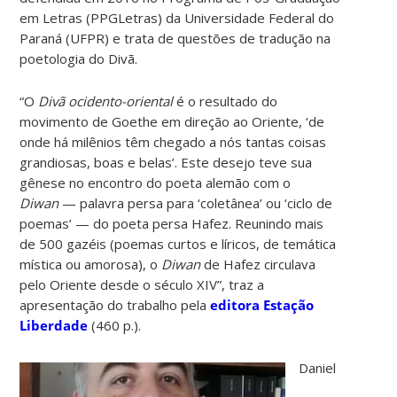
em Letras (PPGLetras) da Universidade Federal do
Paraná (UFPR) e trata de questões de tradução na
poetologia do Divã.
“O
Divã ocidento-oriental
é o resultado do
movimento de Goethe em direção ao Oriente, ‘de
onde há milênios têm chegado a nós tantas coisas
grandiosas, boas e belas’. Este desejo teve sua
gênese no encontro do poeta alemão com o
Diwan
— palavra persa para ‘coletânea’ ou ‘ciclo de
poemas’ — do poeta persa Hafez. Reunindo mais
de 500 gazéis (poemas curtos e líricos, de temática
mística ou amorosa), o
Diwan
de Hafez circulava
pelo Oriente desde o século XIV”, traz a
apresentação do trabalho pela
editora Estação
Liberdade
(460 p.).
Daniel