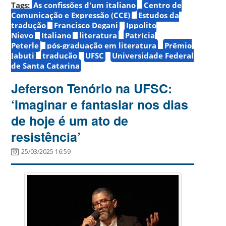
Tags:
As confissões d'um italiano
Centro de
Comunicação e Expressão (CCE)
Estudos da
tradução
Francisco Degani
Ippolito
Nievo
Italiano
literatura
Patrícia
Peterle
pós-graduação em literatura
Prêmio
Jabuti
tradução
UFSC
Universidade Federal
de Santa Catarina
Jeferson Tenório na UFSC:
‘Imaginar e fantasiar nos dias
de hoje é um ato de
resistência’
25/03/2025 16:59