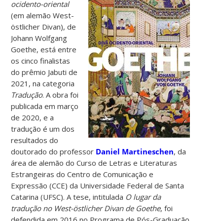
ocidento-oriental
(em alemão West-
östlicher Divan), de
Johann Wolfgang
Goethe, está entre
os cinco finalistas
do prêmio Jabuti de
2021, na categoria
Tradução
. A obra foi
publicada em março
de 2020, e a
tradução é um dos
resultados do
doutorado do professor
Daniel Martineschen
, da
área de alemão do Curso de Letras e Literaturas
Estrangeiras do Centro de Comunicação e
Expressão (CCE) da Universidade Federal de Santa
Catarina (UFSC). A tese, intitulada
O lugar da
tradução no West-östlicher Divan de Goethe
, foi
defendida em 2016 no Programa de Pós-Graduação