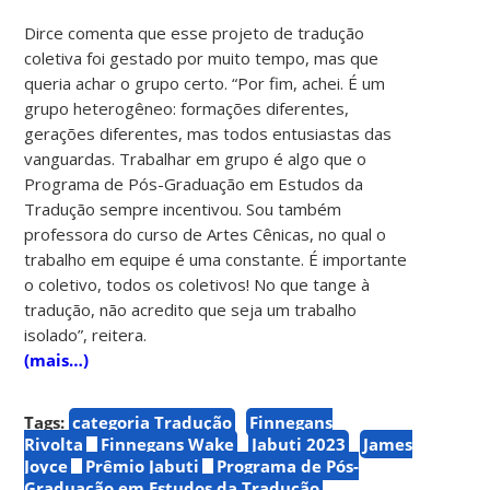
Dirce comenta que esse projeto de tradução
coletiva foi gestado por muito tempo, mas que
queria achar o grupo certo. “Por fim, achei. É um
grupo heterogêneo: formações diferentes,
gerações diferentes, mas todos entusiastas das
vanguardas. Trabalhar em grupo é algo que o
Programa de Pós-Graduação em Estudos da
Tradução sempre incentivou. Sou também
professora do curso de Artes Cênicas, no qual o
trabalho em equipe é uma constante. É importante
o coletivo, todos os coletivos! No que tange à
tradução, não acredito que seja um trabalho
isolado”, reitera.
(mais…)
Tags:
categoria Tradução
Finnegans
Rivolta
Finnegans Wake
Jabuti 2023
James
Joyce
Prêmio Jabuti
Programa de Pós-
Graduação em Estudos da Tradução