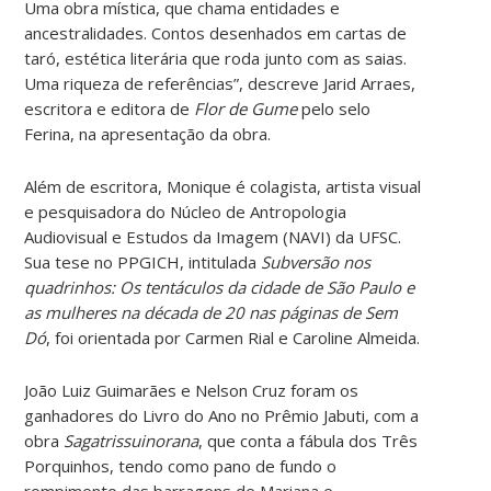
Uma obra mística, que chama entidades e
ancestralidades. Contos desenhados em cartas de
taró, estética literária que roda junto com as saias.
Uma riqueza de referências”, descreve Jarid Arraes,
escritora e editora de
Flor de Gume
pelo selo
Ferina, na apresentação da obra.
Além de escritora, Monique é colagista, artista visual
e pesquisadora do Núcleo de Antropologia
Audiovisual e Estudos da Imagem (NAVI) da UFSC.
Sua tese no PPGICH, intitulada
Subversão nos
quadrinhos: Os tentáculos da cidade de São Paulo e
as mulheres na década de 20 nas páginas de Sem
Dó
, foi orientada por Carmen Rial e Caroline Almeida.
João Luiz Guimarães e Nelson Cruz foram os
ganhadores do Livro do Ano no Prêmio Jabuti, com a
obra
Sagatrissuinorana
, que conta a fábula dos Três
Porquinhos, tendo como pano de fundo o
rompimento das barragens de Mariana e