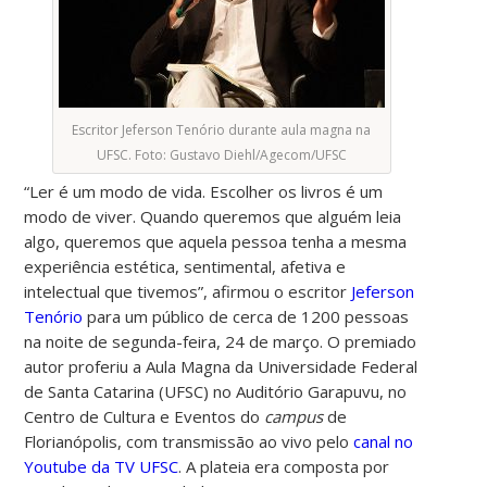
Escritor Jeferson Tenório durante aula magna na
UFSC. Foto: Gustavo Diehl/Agecom/UFSC
“Ler é um modo de vida. Escolher os livros é um
modo de viver. Quando queremos que alguém leia
algo, queremos que aquela pessoa tenha a mesma
experiência estética, sentimental, afetiva e
intelectual que tivemos”, afirmou o escritor
Jeferson
Tenório
para um público de cerca de 1200 pessoas
na noite de segunda-feira, 24 de março. O premiado
autor proferiu a Aula Magna da Universidade Federal
de Santa Catarina (UFSC) no Auditório Garapuvu, no
Centro de Cultura e Eventos do
campus
de
Florianópolis, com
transmissão ao vivo pelo
canal no
Youtube da TV UFSC
.
A plateia era composta por