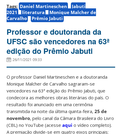
Tags:
Daniel Martineschen
Jabuti
2021
literatura
Monique Malcher de
Carvalho
Prêmio Jabuti
Professor e doutoranda da
UFSC são vencedores na 63ª
edição do Prêmio Jabuti
26/11/2021 09:33
O professor Daniel Martineschen e a doutoranda
Monique Malcher de Carvalho sagraram-se
vencedores na 63ª edição do Prêmio Jabuti, que
condecora as melhores obras literárias do país. O
resultado foi anunciado em uma cerimônia
transmitida na noite da última quinta-feira,
25 de
novembro
, pelo canal da Câmara Brasileira do Livro
(CBL) no YouTube (acesse
aqui
o vídeo completo).
A premiação divide-se em quatro eixos principais: