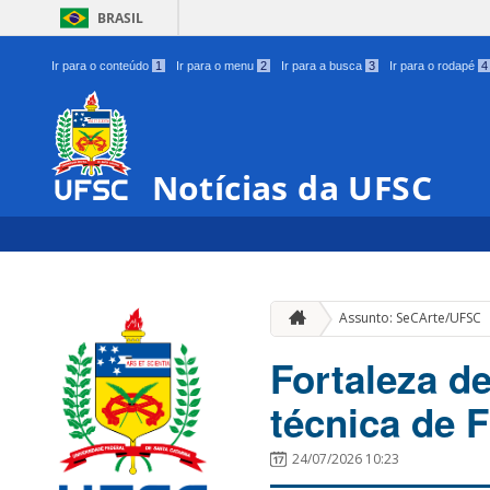
BRASIL
Ir para o conteúdo
1
Ir para o menu
2
Ir para a busca
3
Ir para o rodapé
4
Notícias da UFSC
Assunto: SeCArte/UFSC
Fortaleza d
técnica de 
24/07/2026 10:23