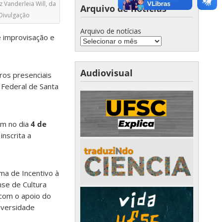
z Vanderleia Will, da
Arquivo de notícias
 Divulgação
Arquivo de notícias
e improvisação e
Audiovisual
ros presenciais
 Federal de Santa
iam no dia
4 de
inscrita a
ama de Incentivo à
nse de Cultura
 com o apoio do
niversidade