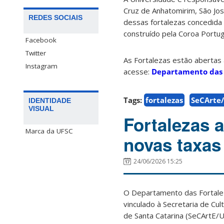
Cruz de Anhatomirim, São Jo
REDES SOCIAIS
dessas fortalezas concedida
construído pela Coroa Portugu
Facebook
Twitter
As Fortalezas estão abertas 
Instagram
acesse:
Departamento das F
Tags:
fortalezas
SeCArte
IDENTIDADE
VISUAL
Fortalezas 
Marca da UFSC
novas taxas
24/06/2026 15:25
O Departamento das Fortalez
vinculado à Secretaria de Cu
de Santa Catarina (SeCArtE/U