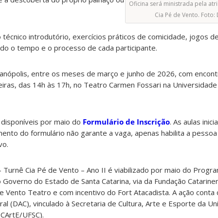
Oficina será ministrada pela atri
Cia Pé de Vento. Foto:
 técnico introdutório, exercícios práticos de comicidade, jogos d
ando o tempo e o processo de cada participante.
ianópolis, entre os meses de março e junho de 2026, com encont
iras, das 14h às 17h, no Teatro Carmen Fossari na Universidade
o disponíveis por maio do
Formulário de Inscrição
. As aulas inic
ento do formulário não garante a vaga, apenas habilita a pessoa 
vo.
– Turnê Cia Pé de Vento – Ano II é viabilizado por maio do Progr
o Governo do Estado de Santa Catarina, via da Fundação Catarine
 de Vento Teatro e com incentivo do Fort Atacadista. A ação conta
al (DAC), vinculado à Secretaria de Cultura, Arte e Esporte da U
eCArtE/UFSC).