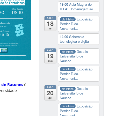
19:00
Aula Magna do
IELA: Homenagem ao...
AGO
Exposição:
dia inteiro
18
Perder Tudo.
Novament...
ter
14:00
Soberania
tecnológica e digital
AGO
Desafio
dia inteiro
19
Universitário de
Nautide...
qua
Exposição:
dia inteiro
Perder Tudo.
Novament...
 de Ratones
é
AGO
Desafio
dia inteiro
versidade.
20
Universitário de
Nautide...
qui
Exposição:
dia inteiro
Perder Tudo.
Novament...