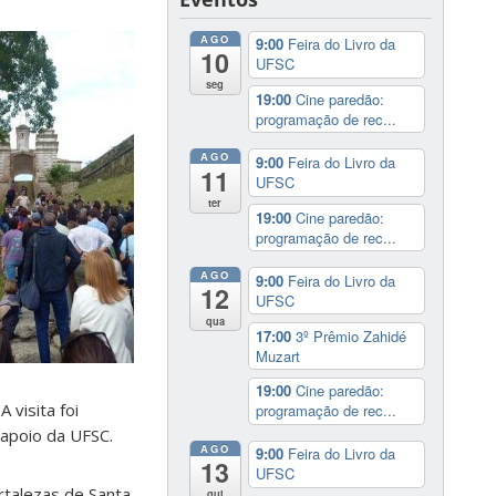
AGO
9:00
Feira do Livro da
10
UFSC
seg
19:00
Cine paredão:
programação de rec...
AGO
9:00
Feira do Livro da
11
UFSC
ter
19:00
Cine paredão:
programação de rec...
AGO
9:00
Feira do Livro da
12
UFSC
qua
17:00
3º Prêmio Zahidé
Muzart
19:00
Cine paredão:
 visita foi
programação de rec...
apoio da UFSC.
AGO
9:00
Feira do Livro da
13
UFSC
rtalezas de Santa
qui