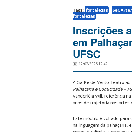
Tags:
fortalezas
SeCArte
fortalezas
Inscrições 
em Palhaçar
UFSC
12/02/2026 12:42
A Cia Pé de Vento Teatro abr
Palhaçaria e Comicidade – Mó
Vanderléia Will, referência n
anos de trajetória nas artes 
Este módulo é voltado para 
na linguagem da palhaçaria, 
corpo, o ridículo, a presença