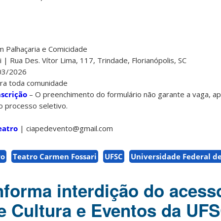
m Palhaçaria e Comicidade
| Rua Des. Vítor Lima, 117, Trindade, Florianópolis, SC
/03/2026
para toda comunidade
nscrição
– O preenchimento do formulário não garante a vaga, ape
do processo seletivo.
eatro
| ciapedevento@gmail.com
ro
Teatro Carmen Fossari
UFSC
Universidade Federal d
informa interdição do acess
e Cultura e Eventos da UF