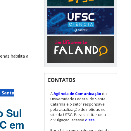
nas habilita a
CONTATOS
e Santa
A
Agência de Comunicação
da
Universidade Federal de Santa
Catarina é o setor responsável
o Sul
pela atualização de notícias no
site da UFSC. Para solicitar uma
divulgação, acesse
o site
.
SC em
Para falar com qualquer setor da