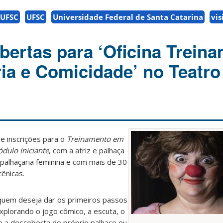
/UFSC
UFSC
Universidade Federal de Santa Catarina
vis
abertas para ‘Oficina Trein
ia e Comicidade’ no Teatro
e inscrições para o
Treinamento em
dulo Iniciante
, com a atriz e palhaça
a palhaçaria feminina e com mais de 30
cênicas.
quem deseja dar os primeiros passos
explorando o jogo cômico, a escuta, o
 e a descoberta do próprio palhaço ou