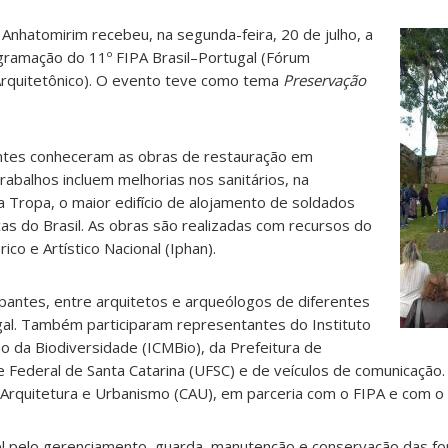
 Anhatomirim recebeu, na segunda-feira, 20 de julho, a
rogramação do 11º FIPA Brasil–Portugal (Fórum
Arquitetônico). O evento teve como tema
Preservação
pantes conheceram as obras de restauração em
rabalhos incluem melhorias nos sanitários, na
da Tropa, o maior edifício de alojamento de soldados
icas do Brasil. As obras são realizadas com recursos do
ico e Artístico Nacional (Iphan).
cipantes, entre arquitetos e arqueólogos de diferentes
gal. Também participaram representantes do Instituto
 da Biodiversidade (ICMBio), da Prefeitura de
e Federal de Santa Catarina (UFSC) e de veículos de comunicação. A
Arquitetura e Urbanismo (CAU), em parceria com o FIPA e com o 
l pelo gerenciamento, guarda, manutenção e conservação das fo