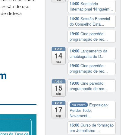
14:00
Seminário
 cessão de uso
Internacional ‘Ninguém...
 de defesa
14:30
Sessão Especial
do Conselho Esta...
19:00
Cine paredão:
programação de rec...
AGO
14:00
Lançamento da
14
cinebiografia de D...
sex
19:00
Cine paredão:
êm
programação de rec...
AGO
19:00
Cine paredão:
15
programação de rec...
sáb
AGO
Exposição:
dia inteiro
17
Perder Tudo.
Novament...
seg
16:00
Curso de formação
em Jornalismo ...