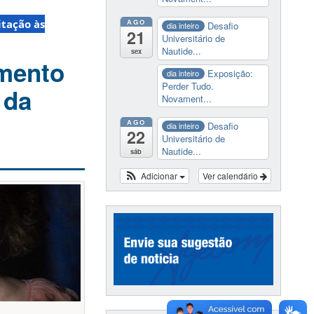
itação às
AGO
Desafio
dia inteiro
21
Universitário de
Nautide...
sex
amento
Exposição:
dia inteiro
Perder Tudo.
 da
Novament...
AGO
Desafio
dia inteiro
22
Universitário de
Nautide...
sáb
Adicionar
Ver calendário