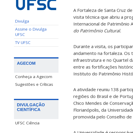
A Fortaleza de Santa Cruz de
visita técnica que abriu a p
Divulga
Internacional de Patrimônio 
Assine o Divulga
do Patrimônio Cultural.
UFSC
TV UFSC
Durante a visita, os partici
andamento na fortaleza. Os t
infraestrutura e no Quartel 
AGECOM
entre as fortificações histór
Instituto do Patrimônio Histór
Conheça a Agecom
Sugestões e Críticas
A atividade reuniu 138 parti
regiões do Brasil e de Portu
Chico Mendes de Conservação
DIVULGAÇÃO
Florianópolis, da Universidad
CIENTÍFICA
promovida pelo Conselho de 
UFSC Ciência
A Universidade é responsáve