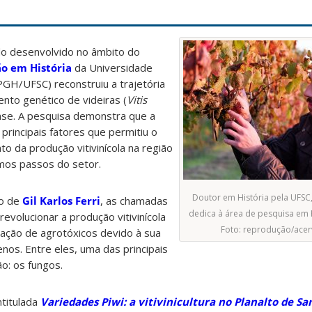
do desenvolvido no âmbito do
o em História
da Universidade
PGH/UFSC) reconstruiu a trajetória
nto genético de videiras (
Vitis
ense. A pesquisa demonstra que a
principais fatores que permitiu o
o da produção vitivinícola na região
imos passos do setor.
Doutor em História pela UFSC, 
do de
Gil Karlos Ferri
, as chamadas
dedica à área de pesquisa em 
evolucionar a produção vitivinícola
Foto: reprodução/acer
ização de agrotóxicos devido à sua
nos. Entre eles, uma das principais
ão: os fungos.
ntitulada
Variedades Piwi: a vitivinicultura no Planalto de Sa