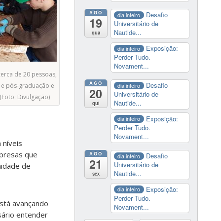
AGO
Desafio
dia inteiro
19
Universitário de
Nautide...
qua
Exposição:
dia inteiro
Perder Tudo.
Novament...
erca de 20 pessoas,
AGO
Desafio
dia inteiro
 e pós-graduação e
20
Universitário de
(Foto: Divulgação)
Nautide...
qui
Exposição:
dia inteiro
Perder Tudo.
Novament...
 níveis
mpresas que
AGO
Desafio
dia inteiro
21
Universitário de
nidade de
Nautide...
sex
Exposição:
dia inteiro
Perder Tudo.
está avançando
Novament...
sário entender