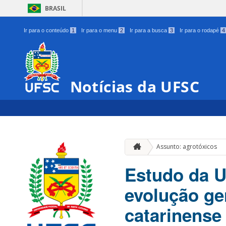
BRASIL
Ir para o conteúdo
1
Ir para o menu
2
Ir para a busca
3
Ir para o rodapé
4
Notícias da UFSC
Assunto: agrotóxicos
Estudo da U
evolução gen
catarinense 