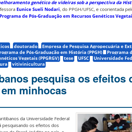
 melhoramento genético de videiras sob a perspectiva da His
ofessora
Eunice Sueli Nodari
, do PPGH/UFSC, e coorientada pel
Programa de Pós-Graduação em Recursos Genéticos Vegetai
icos
doutorado
Empresa de Pesquisa Agropecuária e Ext
rograma de Pós-Graduação em História (PPGH)
Programa d
néticos Vegetais (PPGRGV)
tese
UFSC
Universidade Fed
tura
vitivinicultura
banos pesquisa os efeitos 
s em minhocas
itibanos da Universidade Federal
á pesquisando os efeitos dos