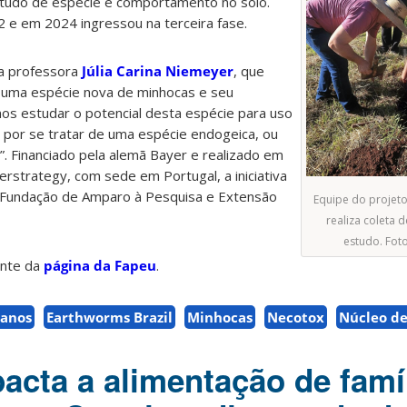
tudo de espécie e comportamento no solo.
2 e em 2024 ingressou na terceira fase.
la professora
Júlia Carina Niemeyer
, que
 uma espécie nova de minhocas e seu
s estudar o potencial desta espécie para uso
 por se tratar de uma espécie endogeica, ou
o”. Financiado pela alemã Bayer e realizado em
rstrategy, com sede em Portugal, a iniciativa
Fundação de Amparo à Pesquisa e Extensão
Equipe do projeto
realiza coleta 
estudo. Foto
ente da
página da Fapeu
.
banos
Earthworms Brazil
Minhocas
Necotox
Núcleo de
acta a alimentação de famí