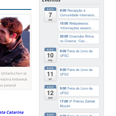
AGO
8:00
Recepção à
7
Comunidade Internacio...
sex
10:00
Webpalestra:
‘Informações essenc...
20:00
Cineclube África
no Cinema: ‘Coc...
AGO
9:00
Feira do Livro da
10
UFSC
seg
AGO
9:00
Feira do Livro da
11
Gil Karlos Ferri se
UFSC
ter
História Ambiental.
vo pessoal
AGO
9:00
Feira do Livro da
12
UFSC
qua
17:00
3º Prêmio Zahidé
Muzart
nta Catarina
AGO
9:00
Feira do Livro da