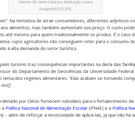
interior de Santa Catarina. Ilustração: Laura
Araújo/NADC/UFSC
rmet”. Na tentativa de atrair consumidores, diferentes adjetivos c
 aos alimentos, mas também aumentam seu preço. O custo pode 
veis até mesmo para quem tradicionalmente os produz. É o caso d
tarina, cujos agricultores não conseguem reter para o consumo d
ido à alta demanda do setor turístico.
a pelo turismo traz consequências importantes na dieta das famílias
fessor do Departamento de Geociências da Universidade Federal 
o tema dos regimes alimentares. “Elas acabam se tornando com
los]”.
denado por Clécio fornecem subsídios para o fortalecimento de p
o a
Política Nacional de Alimentação Escolar
(PNAE) e a
Política Na
 – além de reforçar a necessidade de aplicá-las, já que não há 