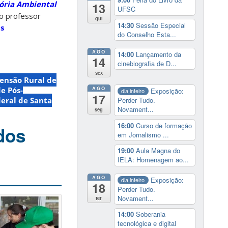
tória Ambiental
13
UFSC
o professor
qui
14:30
Sessão Especial
s
do Conselho Esta...
AGO
14:00
Lançamento da
14
cinebiografia de D...
sex
ensão Rural de
AGO
e Pós-
Exposição:
dia inteiro
17
Perder Tudo.
eral de Santa
Novament...
seg
16:00
Curso de formação
dos
em Jornalismo ...
19:00
Aula Magna do
IELA: Homenagem ao...
AGO
Exposição:
dia inteiro
18
Perder Tudo.
Novament...
ter
14:00
Soberania
tecnológica e digital