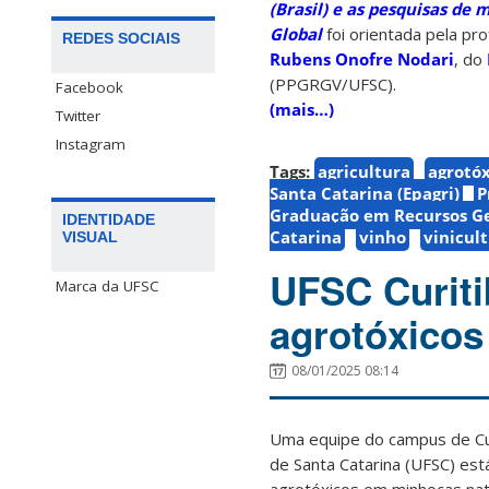
(Brasil) e as pesquisas de
Global
foi orientada pela pr
REDES SOCIAIS
Rubens Onofre Nodari
, do
(PPGRGV/UFSC).
Facebook
(mais…)
Twitter
Instagram
Tags:
agricultura
agrotóx
Santa Catarina (Epagri)
P
Graduação em Recursos Ge
IDENTIDADE
Catarina
vinho
vinicul
VISUAL
UFSC Curiti
Marca da UFSC
agrotóxico
08/01/2025 08:14
Uma equipe do campus de Cur
de Santa Catarina (UFSC) est