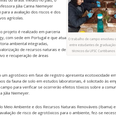
as do Brasil. Inédito no país, o
fessora Júlia Carina Niemeyer
para a avaliação dos riscos e dos
vos agrícolas.
 o projeto é realizado em parceria
gy, com sede em Portugal e que atua
O trabalho de campo envolveu c
toria ambiental integradas,
entre estudantes de graduação
alorização de recursos naturais e de
técnicos da UFSC Curitibanos 
tivo e recuperação de áreas
 um agrotóxico em fase de registro apresenta ecotoxicidade em
mos da fauna de solo em estudos laboratoriais, é solicitado às e
campo para verificar se ocorrerão efeitos tóxicos sobre a comu
a Júlia Niemeyer.
o do Meio Ambiente e dos Recursos Naturais Renováveis (Ibama) 
avaliação de risco de agrotóxicos para o ambiente, fez-se neces