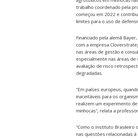
agrotóxicos em minhocas nativ
trabalho coordenado pela pro
começou em 2022 e contribui 
limites para o uso de defensi
Financiado pela alemã Bayer,
com a empresa Cloverstrate
nas áreas de gestão e consul
especialmente nas áreas de v
avaliação de risco retrospec
degradadas.
“Em países europeus, quando
inaceitáveis para os organis
realizem um experimento de 
minhocas”, relata a professor
“Como o Instituto Brasileir
nas questões relacionadas à 