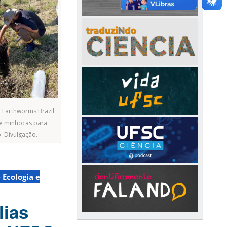
 Earthworms Brazil
de minhocas para
: Divulgação.
 Ecologia e
lias