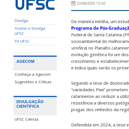
23/06/2025 13:30
Divulga
De maneira inédita, um estu
Programa de Pós-Graduaçã
Assine o Divulga
UFSC
Federal de Santa Catarina (P
socioambiental do melhorame
TV UFSC
vinifera
) no Planalto catarin
evolução genética foi um dos 
crescimento e estabeleciment
AGECOM
e indica quais serão os próx
Conheça a Agecom
Sugestões e Críticas
Segundo a tese de doutora
“variedades Piwi” prometem r
catarinense ao reduzir a util
DIVULGAÇÃO
resistência a diversos patóge
CIENTÍFICA
pragas dos vinhedos da regi
UFSC Ciência
Defendida em 2024, a tese i