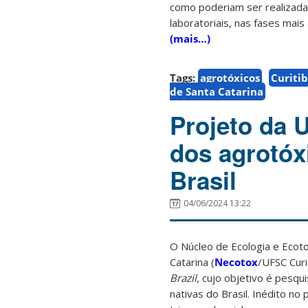
como poderiam ser realizada
laboratoriais, nas fases mais
(mais…)
Tags:
agrotóxicos
Curiti
de Santa Catarina
Projeto da 
dos agrotóx
Brasil
04/06/2024 13:22
O Núcleo de Ecologia e Ecoto
Catarina (
Necotox
/UFSC Cur
Brazil
, cujo objetivo é pesq
nativas do Brasil. Inédito no 