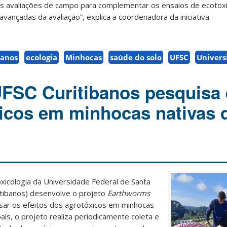
s avaliações de campo para complementar os ensaios de ecotox
 avançadas da avaliação”, explica a coordenadora da iniciativa.
banos
ecologia
Minhocas
saúde do solo
UFSC
Univers
UFSC Curitibanos pesquisa 
icos em minhocas nativas 
xicologia da Universidade Federal de Santa
itibanos) desenvolve o projeto
Earthworms
uisar os efeitos dos agrotóxicos em minhocas
país, o projeto realiza periodicamente coleta e