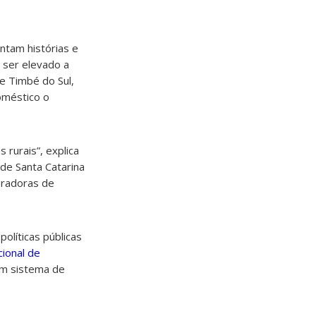
ontam histórias e
ser elevado a
e Timbé do Sul,
oméstico o
 rurais”, explica
de Santa Catarina
pradoras de
olíticas públicas
cional de
um sistema de