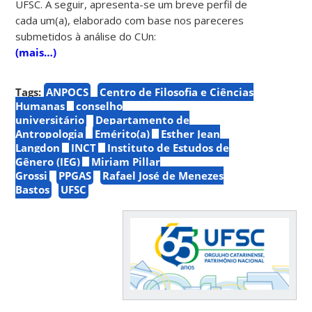
UFSC. A seguir, apresenta-se um breve perfil de
cada um(a), elaborado com base nos pareceres
submetidos à análise do CUn:
(mais…)
Tags:
ANPOCS
Centro de Filosofia e Ciências
Humanas
conselho
universitário
Departamento de
Antropologia
Emérito(a)
Esther Jean
Langdon
INCT
Instituto de Estudos de
Gênero (IEG)
Miriam Pillar
Grossi
PPGAS
Rafael José de Menezes
Bastos
UFSC