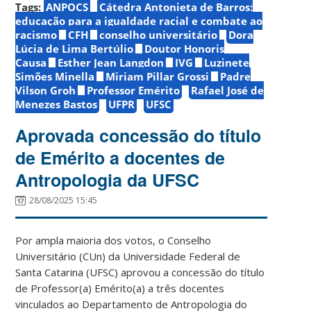
Tags:
ANPOCS
Cátedra Antonieta de Barros:
educação para a igualdade racial e combate ao
racismo
CFH
conselho universitário
Dora
Lúcia de Lima Bertúlio
Doutor Honoris
Causa
Esther Jean Langdon
IVG
Luzinete
Simões Minella
Miriam Pillar Grossi
Padre
Vilson Groh
Professor Emérito
Rafael José de
Menezes Bastos
UFPR
UFSC
Aprovada concessão do título
de Emérito a docentes de
Antropologia da UFSC
28/08/2025 15:45
Por ampla maioria dos votos, o Conselho
Universitário (CUn) da Universidade Federal de
Santa Catarina (UFSC) aprovou a concessão do título
de Professor(a) Emérito(a) a três docentes
vinculados ao Departamento de Antropologia do