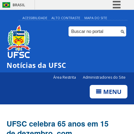
BRASIL
Simplifique!
ACESSIBILIDADE
ALTO CONTRASTE
MAPA DO SITE
Comunica BR
Participe
Acesso à informação
Legislação
Notícias da UFSC
Canais
Área Restrita
Administradores do Site
MENU
UFSC celebra 65 anos em 15
de dezembro, com