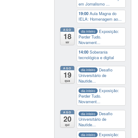
em Jornalismo ...
19:00
Aula Magna do
IELA: Homenagem ao...
AGO
Exposição:
dia inteiro
18
Perder Tudo.
Novament...
ter
14:00
Soberania
tecnológica e digital
AGO
Desafio
dia inteiro
19
Universitário de
Nautide...
qua
Exposição:
dia inteiro
Perder Tudo.
Novament...
AGO
Desafio
dia inteiro
20
Universitário de
Nautide...
qui
Exposição:
dia inteiro