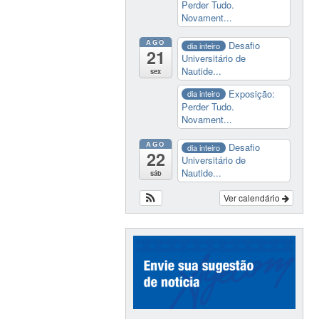
Perder Tudo.
Novament...
AGO
Desafio
dia inteiro
21
Universitário de
Nautide...
sex
Exposição:
dia inteiro
Perder Tudo.
Novament...
AGO
Desafio
dia inteiro
22
Universitário de
Nautide...
sáb
Ver calendário