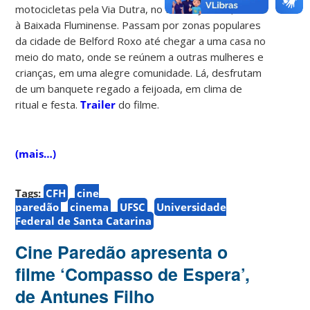
motocicletas pela Via Dutra, no Rio de Janeiro, rumo
à Baixada Fluminense. Passam por zonas populares
da cidade de Belford Roxo até chegar a uma casa no
meio do mato, onde se reúnem a outras mulheres e
crianças, em uma alegre comunidade. Lá, desfrutam
de um banquete regado a feijoada, em clima de
ritual e festa.
Trailer
do filme.
(mais…)
Tags:
CFH
cine
paredão
cinema
UFSC
Universidade
Federal de Santa Catarina
Cine Paredão apresenta o
filme ‘Compasso de Espera’,
de Antunes Filho