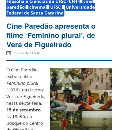
Filosofia e Ciências da UFSC (CFH)
cine
paredão
cinema
UFSC
Universidade
Federal de Santa Catarina
Cine Paredão apresenta o
filme ‘Feminino plural’, de
Vera de Figueiredo
12/09/2023 16:45
O Cine Paredão
exibe o filme
Feminino plural
(1976), da diretora
Vera de Figueiredo,
nesta sexta-feira,
15 de setembro
,
às 19h30, no
Bosque do Centro
de Filosofia e