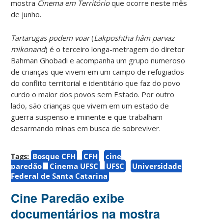
mostra
Cinema em Território
que ocorre neste mês
de junho.
Tartarugas podem
voar
(
Lakposhtha hâm parvaz
mikonand
) é o terceiro longa-metragem do diretor
Bahman Ghobadi e acompanha um grupo numeroso
de crianças que vivem em um campo de refugiados
do conflito territorial e identitário que faz do povo
curdo o maior dos povos sem Estado. Por outro
lado, são crianças que vivem em um estado de
guerra suspenso e iminente e que trabalham
desarmando minas em busca de sobreviver.
Tags:
Bosque CFH
CFH
cine
paredão
Cinema UFSC
UFSC
Universidade
Federal de Santa Catarina
Cine Paredão exibe
documentários na mostra