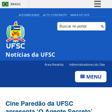
BRASIL
Simplifique!
ACESSIBILIDADE
ALTO CONTRASTE
MAPA DO SITE
Comunica BR
Participe
Acesso à informação
Legislação
Notícias da UFSC
Canais
Área Restrita
Administradores do Site
MENU
Cine Paredão da UFSC
apresenta ‘O Agente Secreto’