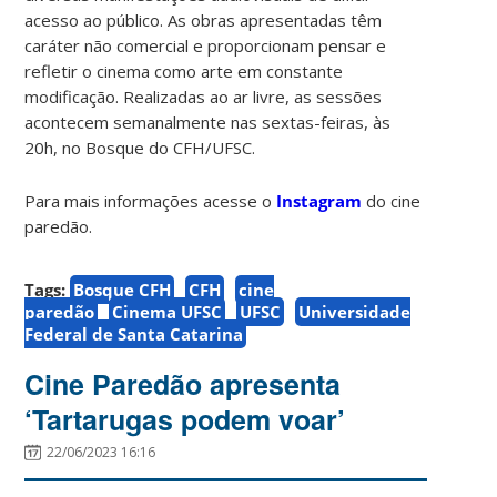
acesso ao público. As obras apresentadas têm
caráter não comercial e proporcionam pensar e
refletir o cinema como arte em constante
modificação. Realizadas ao ar livre, as sessões
acontecem semanalmente nas sextas-feiras, às
20h, no Bosque do CFH/UFSC.
Para mais informações acesse o
Instagram
do cine
paredão.
Tags:
Bosque CFH
CFH
cine
paredão
Cinema UFSC
UFSC
Universidade
Federal de Santa Catarina
Cine Paredão apresenta
‘Tartarugas podem voar’
22/06/2023 16:16