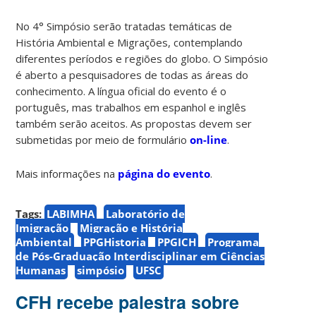
No 4° Simpósio serão tratadas temáticas de
História Ambiental e Migrações, contemplando
diferentes períodos e regiões do globo. O Simpósio
é aberto a pesquisadores de todas as áreas do
conhecimento. A língua oficial do evento é o
português, mas trabalhos em espanhol e inglês
também serão aceitos. As propostas devem ser
submetidas por meio de formulário
on-line
.
Mais informações na
página do evento
.
Tags:
LABIMHA
Laboratório de
Imigração
Migração e História
Ambiental
PPGHistoria
PPGICH
Programa
de Pós-Graduação Interdisciplinar em Ciências
Humanas
simpósio
UFSC
CFH recebe palestra sobre