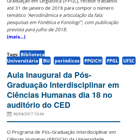
Graduação em Linguística (PPGL), recebe trabalhos
até 31 de janeiro de 2018 para compor o número
temático
‘
Aerodinâmica e articulação da fala:
pesquisas em Fonética e Fonologi’”, com publicação
prevista para julho de 2018.
(mais…)
Tags:
Biblioteca
Universitária
BU
periódicos
PPGICH
PPGL
UFSC
Aula Inaugural da Pós-
Graduação Interdisciplinar em
Ciências Humanas dia 18 no
auditório do CED
06/04/2017 10:44
O Programa de Pós-Graduação Interdisciplinar em
Ciências Humanas (PPGICH) da Universidade