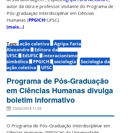
autor da obra e professor visitante do Programa de
Pós-graduação Interdisciplinar em Ciências
Humanas (
PPGICH
/UFSC).
(mais…)
Tags:
ação coletiva
Agripa Faria
Alexandre
Editora da
UFSC
EdUFSC
interacionismo
simbólico
PPGICH
sociologia
Sociologia da
ação coletiva
UFSC
Programa de Pós-Graduação
em Ciências Humanas divulga
boletim informativo
20/02/2018 11:03
O Programa de Pós-Graduação Interdisciplinar em
Ciências Humanas (PPGICH) da Universidade