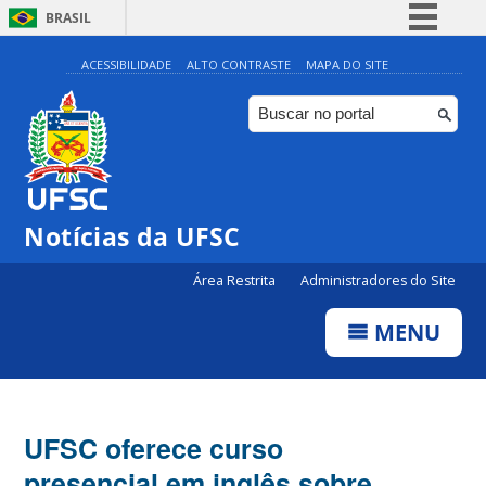
BRASIL
Simplifique!
ACESSIBILIDADE
ALTO CONTRASTE
MAPA DO SITE
Comunica BR
Participe
Acesso à informação
Legislação
Notícias da UFSC
Canais
Área Restrita
Administradores do Site
MENU
UFSC oferece curso
presencial em inglês sobre