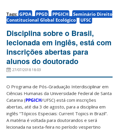
Tags:
GPDA
PPGD
PPGICH
Seminário Direito
Constitucional Global Ecológico
UFSC
Disciplina sobre o Brasil,
lecionada em inglês, está com
inscrições abertas para
alunos do doutorado
27/07/2018 18:03
O Programa de Pós-Graduação Interdisciplinar em
Ciências Humanas da Universidade Federal de Santa
Catarina (
PPGICH
/UFSC) está com inscrições
abertas, até dia 3 de agosto, para a disciplina em
inglês “Tópicos Especiais: Current Topics in Brazil”.
A matéria é voltada para doutorandos e será
lecionada na sexta-feira no período vespertino