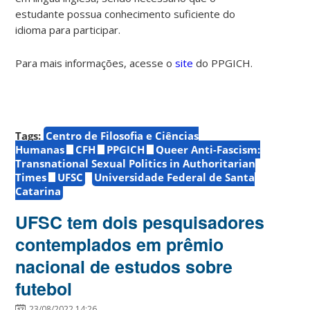
estudante possua conhecimento suficiente do
idioma para participar.
Para mais informações, acesse o
site
do PPGICH.
Tags:
Centro de Filosofia e Ciências
Humanas
CFH
PPGICH
Queer Anti-Fascism:
Transnational Sexual Politics in Authoritarian
Times
UFSC
Universidade Federal de Santa
Catarina
UFSC tem dois pesquisadores
contemplados em prêmio
nacional de estudos sobre
futebol
23/08/2022 14:26