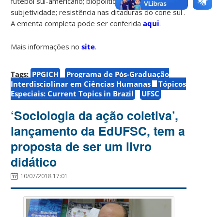
futebol sul-americano; biopolítica; arte e
subjetividade; resistência nas ditaduras do cone sul .
A ementa completa pode ser conferida
aqui
.
Mais informações no
site
.
Tags:
PPGICH
Programa de Pós-Graduação
Interdisciplinar em Ciências Humanas
Tópicos
Especiais: Current Topics in Brazil
UFSC
‘Sociologia da ação coletiva’,
lançamento da EdUFSC, tem a
proposta de ser um livro
didático
10/07/2018 17:01