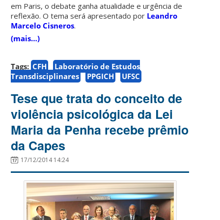
em Paris, o debate ganha atualidade e urgência de
reflexão. O tema será apresentado por
Leandro
Marcelo Cisneros
.
(mais…)
Tags:
CFH
Laboratório de Estudos
Transdisciplinares
PPGICH
UFSC
Tese que trata do conceito de
violência psicológica da Lei
Maria da Penha recebe prêmio
da Capes
17/12/2014 14:24