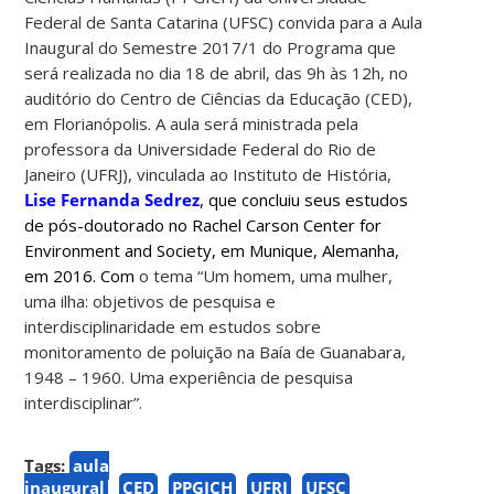
Federal de Santa Catarina (UFSC) convida para a Aula
Inaugural do Semestre 2017/1 do Programa que
será realizada no dia 18 de abril, das 9h às 12h, no
auditório do Centro de Ciências da Educação (CED),
em Florianópolis. A aula será ministrada pela
professora da Universidade Federal do Rio de
Janeiro (UFRJ), vinculada ao Instituto de História,
Lise Fernanda Sedrez
, que concluiu seus estudos
de pós-doutorado no Rachel Carson Center for
Environment and Society, em Munique, Alemanha,
em 2016. Com
o tema “Um homem, uma mulher,
uma ilha: objetivos de pesquisa e
interdisciplinaridade em estudos sobre
monitoramento de poluição na Baía de Guanabara,
1948 – 1960. Uma experiência de pesquisa
interdisciplinar”.
Tags:
aula
inaugural
CED
PPGICH
UFRJ
UFSC