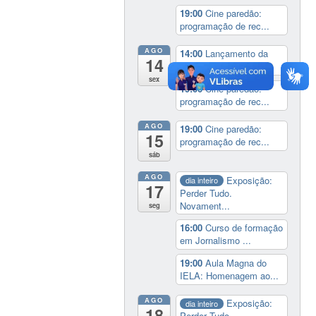
19:00
Cine paredão:
programação de rec...
AGO
14:00
Lançamento da
14
cinebiografia de D...
sex
19:00
Cine paredão:
programação de rec...
AGO
19:00
Cine paredão:
15
programação de rec...
sáb
AGO
Exposição:
dia inteiro
17
Perder Tudo.
Novament...
seg
16:00
Curso de formação
em Jornalismo ...
19:00
Aula Magna do
IELA: Homenagem ao...
AGO
Exposição:
dia inteiro
18
Perder Tudo.