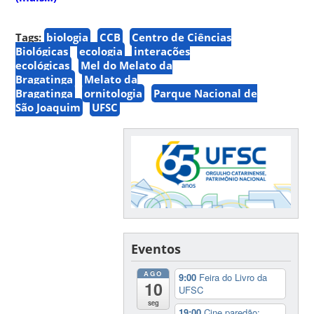
Tags:
biologia
CCB
Centro de Ciências
Biológicas
ecologia
interações
ecológicas
Mel do Melato da
Bragatinga
Melato da
Bragatinga
ornitologia
Parque Nacional de
São Joaquim
UFSC
Eventos
AGO
9:00
Feira do Livro da
10
UFSC
seg
19:00
Cine paredão: