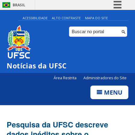
BRASIL
Simplifique!
ACESSIBILIDADE
ALTO CONTRASTE
MAPA DO SITE
Comunica BR
Participe
Acesso à informação
Legislação
Notícias da UFSC
Canais
Área Restrita
Administradores do Site
MENU
Pesquisa da UFSC descreve
dados inéditos sobre o