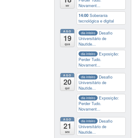
Novament...
ter
14:00
Soberania
tecnológica e digital
AGO
Desafio
dia inteiro
19
Universitário de
Nautide...
qua
Exposição:
dia inteiro
Perder Tudo.
Novament...
AGO
Desafio
dia inteiro
20
Universitário de
Nautide...
qui
Exposição:
dia inteiro
Perder Tudo.
Novament...
AGO
Desafio
dia inteiro
21
Universitário de
Nautide...
sex