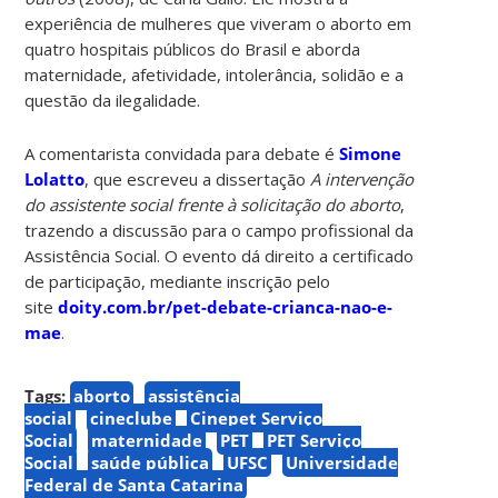
experiência de mulheres que viveram o aborto em
quatro hospitais públicos do Brasil e aborda
maternidade, afetividade, intolerância, solidão e a
questão da ilegalidade.
A comentarista convidada para debate é
Simone
Lolatto
, que escreveu a dissertação
A intervenção
do assistente social frente à solicitação do aborto
,
trazendo a discussão para o campo profissional da
Assistência Social. O evento dá direito a certificado
de participação, mediante inscrição pelo
site
doity.com.br/pet-debate-crianca-nao-e-
mae
.
Tags:
aborto
assistência
social
cineclube
Cinepet Serviço
Social
maternidade
PET
PET Serviço
Social
saúde pública
UFSC
Universidade
Federal de Santa Catarina