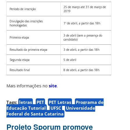
25 de março até 31 de março de
Período de inscrição
2019
Divulgação das inscrições
1º de abril, a partir das 18h
homologadas
3 de abril (sem a presença do
Primeira etapa
candidato)
Resultado da primeira etapa
3 de abril, a partir das 18h
Segunda etapa
5 de abril
Resultado final
8 de abril, a partir das 18h
Mais informações no
site
.
Tags:
letras
PET
PET Letras
Programa de
Educação Tutorial
UFSC
Universidade
Federal de Santa Catarina
Projeto Sporum promove