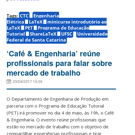
Tags:
CTC
Engenharia
Elétrica
LaTeX
minicurso introdutório ao
LaTeX
PET
Programa de Educação
Tutorial
ShareLaTeX
UFSC
Universidade
Federal de Santa Catarina
‘Café & Engenharia’ reúne
profissionais para falar sobre
mercado de trabalho
20/04/2017 16:36
O Departamento de Engenharia de Produção em
parceria com o Programa de Educação Tutorial
(PET) irá promover no dia 4 de maio, às 19h, o Café
& Engenharia. O evento reúne profissionais que
estão no mercado de trabalho com o objetivo de
compartilhar experiências profissionais e tirar