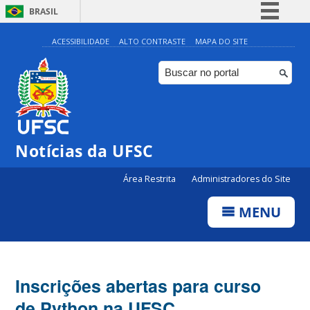
BRASIL
Simplifique!
ACESSIBILIDADE
ALTO CONTRASTE
MAPA DO SITE
Comunica BR
Participe
Acesso à informação
Legislação
Notícias da UFSC
Canais
Área Restrita
Administradores do Site
MENU
Inscrições abertas para curso
de Python na UFSC