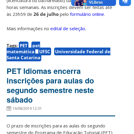
(licenciatura ou bacharelado) da UFSC e dispor de 20
horas semanais. As inscrições devem ser feitas até
às 23h59 de
26 de julho
pelo
formulário online
.
Mais informações no
edital de seleção
.
Tags:
PET
pet
matemática
UFSC
Universidade Federal de
Santa Catarina
PET Idiomas encerra
inscrições para aulas do
segundo semestre neste
sábado
16/08/2019 12:31
O prazo de inscrições para as aulas do segundo
semestre do Programa de Educação Tutorial (PET)