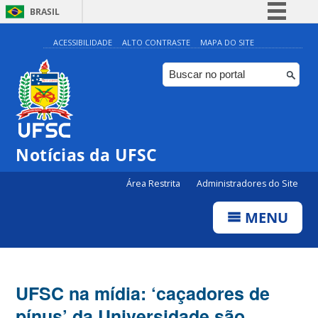
BRASIL
Simplifique!
ACESSIBILIDADE
ALTO CONTRASTE
MAPA DO SITE
Comunica BR
Participe
Acesso à informação
Legislação
Notícias da UFSC
Canais
Área Restrita
Administradores do Site
MENU
UFSC na mídia: ‘caçadores de
pínus’ da Universidade são