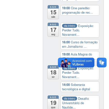
AGO
19:00
Cine paredão:
15
programação de rec...
sáb
AGO
Exposição:
dia inteiro
17
Perder Tudo.
Novament...
seg
16:00
Curso de formação
em Jornalismo ...
19:00
Aula Magna do
IELA: Homenagem ao...
AGO
Exposição:
dia inteiro
18
Perder Tudo.
Novament...
ter
14:00
Soberania
tecnológica e digital
AGO
Desafio
dia inteiro
19
Universitário de
Nautide...
qua