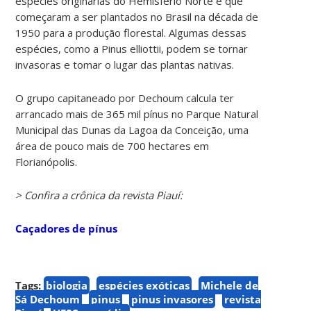
espécies originárias do Hemisfério Norte e que
começaram a ser plantados no Brasil na década de
1950 para a produção florestal. Algumas dessas
espécies, como a Pinus elliottii, podem se tornar
invasoras e tomar o lugar das plantas nativas.
O grupo capitaneado por Dechoum calcula ter
arrancado mais de 365 mil pínus no Parque Natural
Municipal das Dunas da Lagoa da Conceição, uma
área de pouco mais de 700 hectares em
Florianópolis.
> Confira a crônica da revista Piauí:
Caçadores de pínus
Tags:
biologia
espécies exóticas
Michele de
Sá Dechoum
pinus
pinus invasores
revista