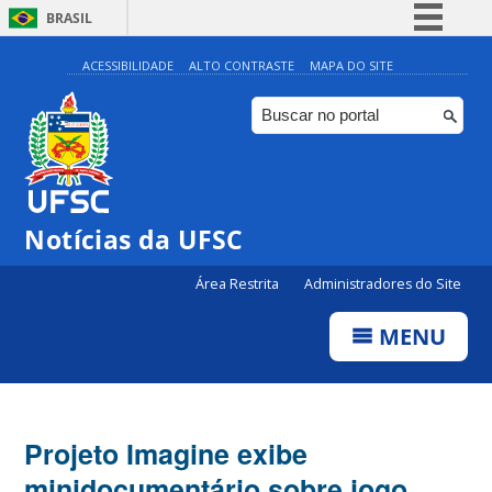
BRASIL
Simplifique!
ACESSIBILIDADE
ALTO CONTRASTE
MAPA DO SITE
Comunica BR
Participe
Acesso à informação
Legislação
Notícias da UFSC
Canais
Área Restrita
Administradores do Site
MENU
Projeto Imagine exibe
minidocumentário sobre jogo