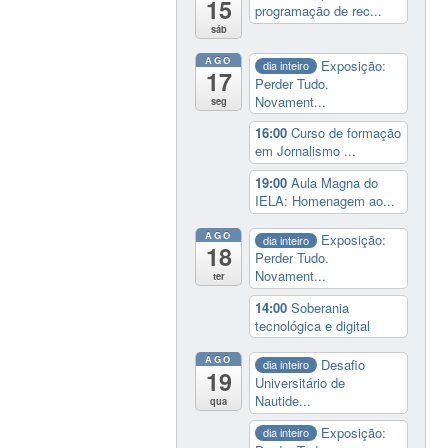
15
programação de rec...
sáb
AGO
Exposição:
dia inteiro
17
Perder Tudo.
Novament...
seg
16:00
Curso de formação
em Jornalismo ...
19:00
Aula Magna do
IELA: Homenagem ao...
AGO
Exposição:
dia inteiro
18
Perder Tudo.
Novament...
ter
14:00
Soberania
tecnológica e digital
AGO
Desafio
dia inteiro
19
Universitário de
Nautide...
qua
Exposição:
dia inteiro