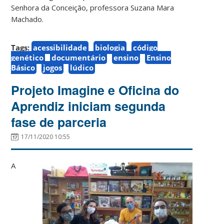
Senhora da Conceição, professora Suzana Mara
Machado.
Tags:
acessibilidade
biologia
código
genético
documentário
ensino
Ensino
Básico
jogos
lúdico
Projeto Imagine e Oficina do
Aprendiz iniciam segunda
fase de parceria
17/11/2020 10:55
A