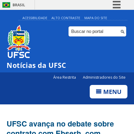
BRASIL
Simplifique!
ACESSIBILIDADE
ALTO CONTRASTE
MAPA DO SITE
Comunica BR
Participe
Acesso à informação
Legislação
Notícias da UFSC
Canais
Área Restrita
Administradores do Site
MENU
UFSC avança no debate sobre
contrato com Ebserh, com