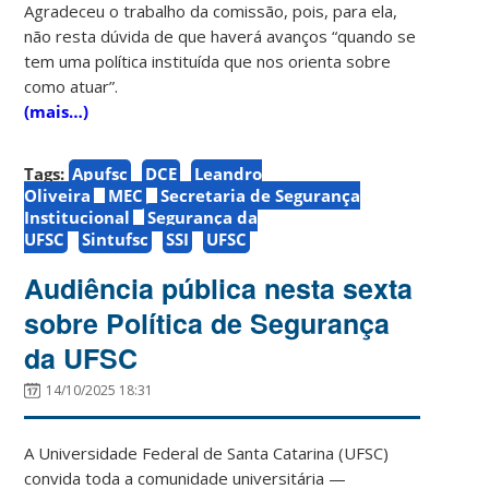
Agradeceu o trabalho da comissão, pois, para ela,
não resta dúvida de que haverá avanços “quando se
tem uma política instituída que nos orienta sobre
como atuar”.
(mais…)
Tags:
Apufsc
DCE
Leandro
Oliveira
MEC
Secretaria de Segurança
Institucional
Segurança da
UFSC
Sintufsc
SSI
UFSC
Audiência pública nesta sexta
sobre Política de Segurança
da UFSC
14/10/2025 18:31
A Universidade Federal de Santa Catarina (UFSC)
convida toda a comunidade universitária —