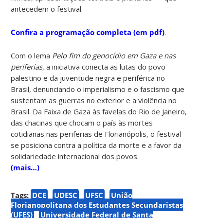
antecedem o festival.
Confira a programação completa (em pdf)
.
Com o lema
Pelo fim do genocídio em Gaza e nas
periferias
, a iniciativa conecta as lutas do povo
palestino e da juventude negra e periférica no
Brasil, denunciando o imperialismo e o fascismo que
sustentam as guerras no exterior e a violência no
Brasil. Da Faixa de Gaza às favelas do Rio de Janeiro,
das chacinas que chocam o país às mortes
cotidianas nas periferias de Florianópolis, o festival
se posiciona contra a política da morte e a favor da
solidariedade internacional dos povos.
(mais…)
Tags:
DCE
UDESC
UFSC
União
Florianopolitana dos Estudantes Secundaristas
(UFES)
Universidade Federal de Santa