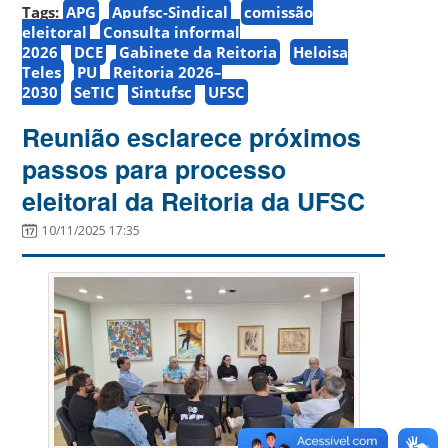
Tags:
APG
Apufsc-Sindical
comissão
eleitoral
Consulta informal
2026
DCE
Gabinete da Reitoria
Heloisa
Teles
PU
Reitoria 2026–
2030
SeTIC
Sintufsc
UFSC
Reunião esclarece próximos
passos para processo
eleitoral da Reitoria da UFSC
10/11/2025 17:35