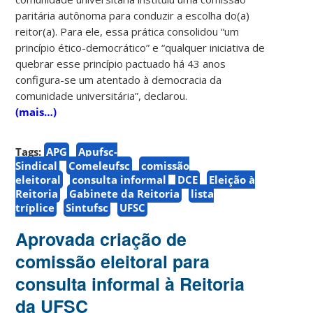
paritária autônoma para conduzir a escolha do(a)
reitor(a). Para ele, essa prática consolidou “um
princípio ético-democrático” e “qualquer iniciativa de
quebrar esse princípio pactuado há 43 anos
configura-se um atentado à democracia da
comunidade universitária”, declarou.
(mais…)
Tags:
APG
Apufsc-
Sindical
Comeleufsc
comissão
eleitoral
consulta informal
DCE
Eleição à
Reitoria
Gabinete da Reitoria
lista
tríplice
Sintufsc
UFSC
Aprovada criação de
comissão eleitoral para
consulta informal à Reitoria
da UFSC