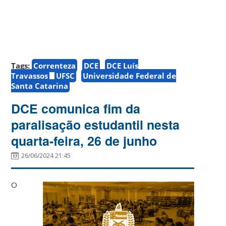
Tags:
Correnteza
DCE
DCE Luís
Travassos
UFSC
Universidade Federal de
Santa Catarina
DCE comunica fim da
paralisação estudantil nesta
quarta-feira, 26 de junho
26/06/2024 21:45
O