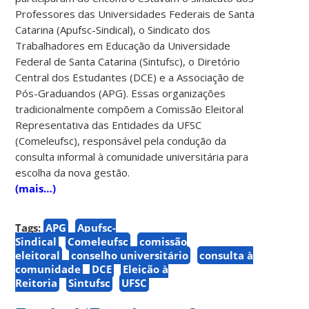
Professores das Universidades Federais de Santa
Catarina (Apufsc-Sindical), o Sindicato dos
Trabalhadores em Educação da Universidade
Federal de Santa Catarina (Sintufsc), o Diretório
Central dos Estudantes (DCE) e a Associação de
Pós-Graduandos (APG). Essas organizações
tradicionalmente compõem a Comissão Eleitoral
Representativa das Entidades da UFSC
(Comeleufsc), responsável pela condução da
consulta informal à comunidade universitária para
escolha da nova gestão.
(mais…)
Tags:
APG
Apufsc-
Sindical
Comeleufsc
comissão
eleitoral
conselho universitário
consulta à
comunidade
DCE
Eleição à
Reitoria
Sintufsc
UFSC