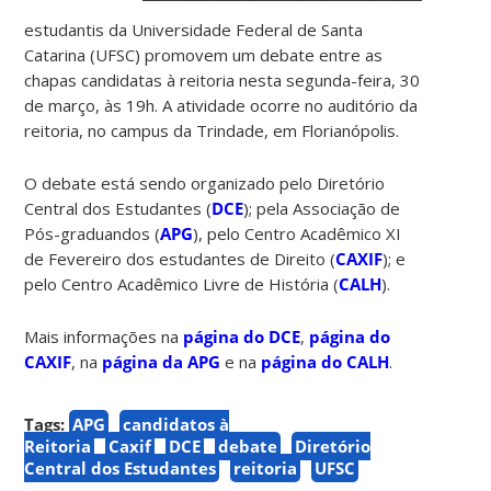
estudantis da Universidade Federal de Santa
Catarina (UFSC) promovem um debate entre as
chapas candidatas à reitoria nesta segunda-feira, 30
de março, às 19h. A atividade ocorre no auditório da
reitoria, no campus da Trindade, em Florianópolis.
O debate está sendo organizado pelo Diretório
Central dos Estudantes (
DCE
); pela Associação de
Pós-graduandos (
APG
), pelo Centro Acadêmico XI
de Fevereiro dos estudantes de Direito (
CAXIF
); e
pelo Centro Acadêmico Livre de História (
CALH
).
Mais informações na
página do DCE
,
página do
CAXIF
, na
página da APG
e na
página do CALH
.
Tags:
APG
candidatos à
Reitoria
Caxif
DCE
debate
Diretório
Central dos Estudantes
reitoria
UFSC