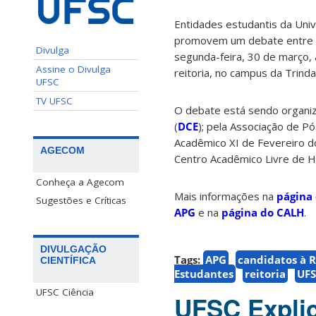
Entidades estudantis da Univ
promovem um debate entre as
Divulga
segunda-feira, 30 de março, à
Assine o Divulga
reitoria, no campus da Trinda
UFSC
TV UFSC
O debate está sendo organiz
(
DCE
); pela Associação de P
Acadêmico XI de Fevereiro do
AGECOM
Centro Acadêmico Livre de Hi
Conheça a Agecom
Mais informações na
página
Sugestões e Críticas
APG
e na
página do CALH
.
DIVULGAÇÃO
Tags:
APG
candidatos à R
CIENTÍFICA
Estudantes
reitoria
UF
UFSC Ciência
UFSC Explic