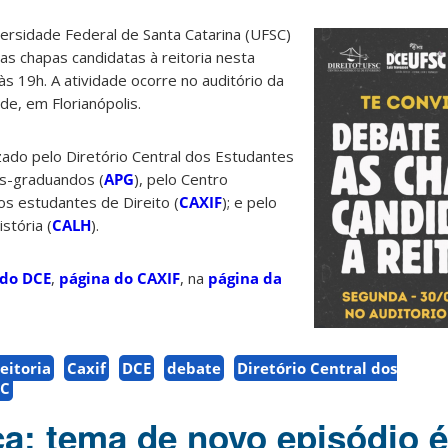
ersidade Federal de Santa Catarina (UFSC)
 chapas candidatas à reitoria nesta
s 19h. A atividade ocorre no auditório da
de, em Florianópolis.
ado pelo Diretório Central dos Estudantes
ós-graduandos (
APG
), pelo Centro
s estudantes de Direito (
CAXIF
); e pelo
stória (
CALH
).
 do DCE
,
página do CAXIF
, na
página da
eitoria
Caxif
DCE
debate
Diretório Central dos
SC
a: tema de novo episódio é