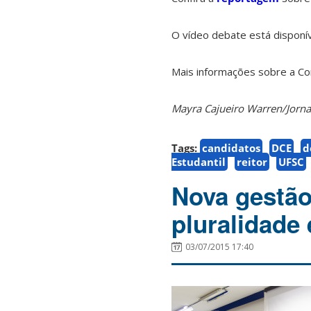
O vídeo debate está disponí
Mais informações sobre a Con
Mayra Cajueiro Warren/
Jorn
Tags:
candidatos
DCE
d
Estudantil
reitor
UFSC
Nova gestã
pluralidade
03/07/2015 17:40