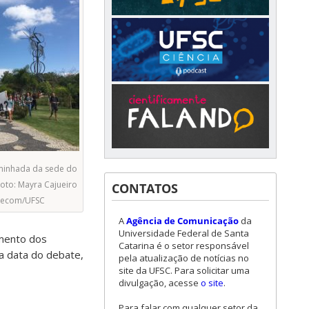
minhada da sede do
Foto: Mayra Cajueiro
CONTATOS
Agecom/UFSC
A
Agência de Comunicação
da
Universidade Federal de Santa
imento dos
Catarina é o setor responsável
a data do debate,
pela atualização de notícias no
site da UFSC. Para solicitar uma
divulgação, acesse
o site
.
Para falar com qualquer setor da