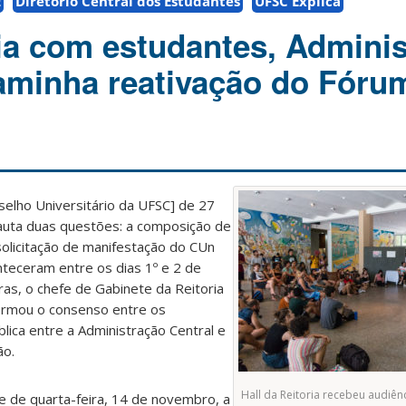
E
Diretório Central dos Estudantes
UFSC Explica
a com estudantes, Adminis
aminha reativação do Fóru
selho Universitário da UFSC] de 27
uta duas questões: a composição de
olicitação de manifestação do CUn
teceram entre os dias 1º e 2 de
as, o chefe de Gabinete da Reitoria
irmou o consenso entre os
blica entre a Administração Central e
ão.
Hall da Reitoria recebeu audiên
de de quarta-feira, 14 de novembro, a