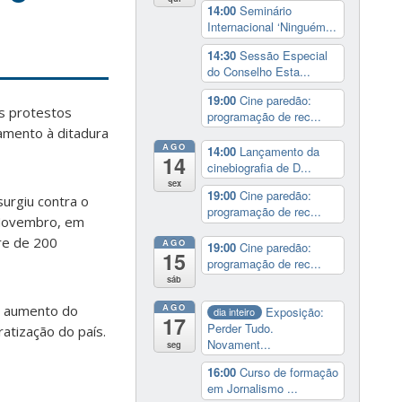
14:00
Seminário
Internacional ‘Ninguém...
14:30
Sessão Especial
do Conselho Esta...
19:00
Cine paredão:
os protestos
programação de rec...
amento à ditadura
AGO
14:00
Lançamento da
14
cinebiografia de D...
sex
19:00
Cine paredão:
surgiu contra o
programação de rec...
e Novembro, em
re de 200
AGO
19:00
Cine paredão:
15
programação de rec...
sáb
AGO
e aumento do
Exposição:
dia inteiro
17
Perder Tudo.
atização do país.
Novament...
seg
16:00
Curso de formação
em Jornalismo ...