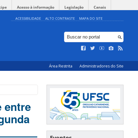
cipe
Acesso à informação
Legislação
Canais
ACESSIBILIDADE
ALTO CONTRASTE
MAPA DO SITE
Área Restrita
Administradores do Site
 entre
egunda
Eventos