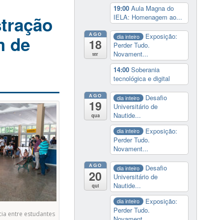
19:00
Aula Magna do
tração
IELA: Homenagem ao...
AGO
Exposição:
m de
dia inteiro
18
Perder Tudo.
Novament...
ter
14:00
Soberania
tecnológica e digital
AGO
Desafio
dia inteiro
19
Universitário de
Nautide...
qua
Exposição:
dia inteiro
Perder Tudo.
Novament...
AGO
Desafio
dia inteiro
20
Universitário de
Nautide...
qui
Exposição:
dia inteiro
Perder Tudo.
cia entre estudantes
Novament...