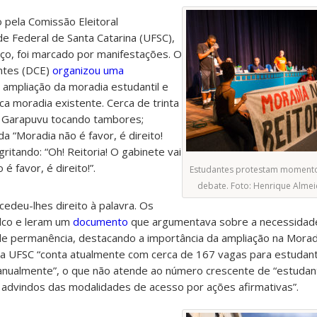
pela Comissão Eleitoral
e Federal de Santa Catarina (UFSC),
rço, foi marcado por manifestações. O
antes (DCE)
organizou uma
a ampliação da moradia estudantil e
ca moradia existente. Cerca de trinta
o Garapuvu tocando tambores;
a “Moradia não é favor, é direito!
gritando: “Oh! Reitoria! O gabinete vai
é favor, é direito!”.
Estudantes protestam momentos
debate. Foto: Henrique Alme
edeu-lhes direito à palavra. Os
lco e leram um
documento
que argumentava sobre a necessidad
 de permanência, destacando a importância da ampliação na Moradi
da UFSC “conta atualmente com cerca de 167 vagas para estudan
nualmente”, o que não atende ao número crescente de “estudan
a, advindos das modalidades de acesso por ações afirmativas”.