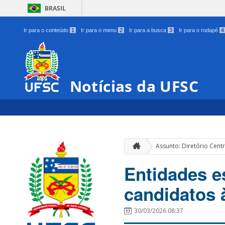
BRASIL
Ir para o conteúdo
1
Ir para o menu
2
Ir para a busca
3
Ir para o rodapé
4
Notícias da UFSC
Assunto: Diretório Cent
Entidades e
candidatos 
30/03/2026 08:37