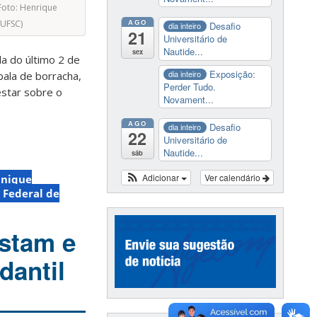
Foto: Henrique
AGO
UFSC)
Desafio
dia inteiro
21
Universitário de
Nautide...
sex
da do último 2 de
Exposição:
dia inteiro
bala de borracha,
Perder Tudo.
estar sobre o
Novament...
AGO
Desafio
dia inteiro
22
Universitário de
Nautide...
sáb
Adicionar
Ver calendário
anique
 Federal de
estam e
dantil