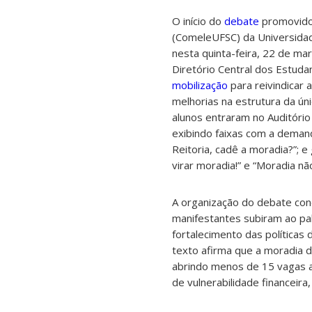
O início do
debate
promovido 
(ComeleUFSC) da Universidad
nesta quinta-feira, 22 de ma
Diretório Central dos Estud
mobilização
para reivindicar 
melhorias na estrutura da úni
alunos entraram no Auditóri
exibindo faixas com a demand
Reitoria, cadê a moradia?”; e 
virar moradia!” e “Moradia não 
A organização do debate conc
manifestantes subiram ao pa
fortalecimento das políticas
texto afirma que a moradia 
abrindo menos de 15 vagas a
de vulnerabilidade financeir