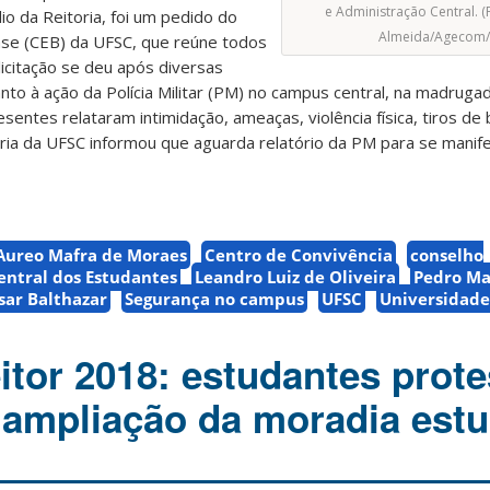
e Administração Central. (
dio da Reitoria, foi um pedido do
Almeida/Agecom/
se (CEB) da UFSC, que reúne todos
icitação se deu após diversas
to à ação da Polícia Militar (PM) no campus central, na madruga
entes relataram intimidação, ameaças, violência física, tiros de 
oria da UFSC informou que aguarda relatório da PM para se manif
Aureo Mafra de Moraes
Centro de Convivência
conselho
entral dos Estudantes
Leandro Luiz de Oliveira
Pedro M
sar Balthazar
Segurança no campus
UFSC
Universidade
itor 2018: estudantes prot
 ampliação da moradia estu