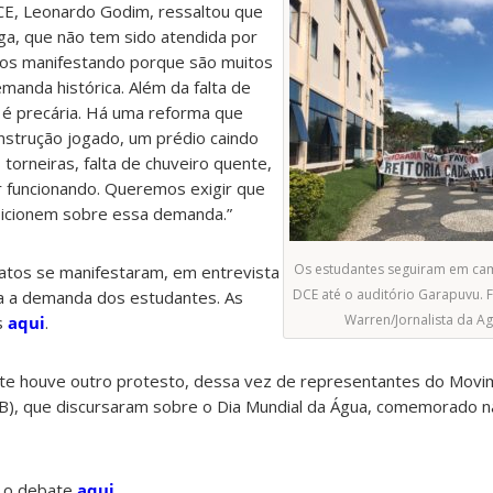
E, Leonardo Godim, ressaltou que
iga, que não tem sido atendida por
os manifestando porque são muitos
anda histórica. Além da falta de
 é precária. Há uma reforma que
nstrução jogado, um prédio caindo
torneiras, falta de chuveiro quente,
 funcionando. Queremos exigir que
osicionem sobre essa demanda.”
Os estudantes seguiram em ca
datos se manifestaram, em entrevista
DCE até o auditório Garapuvu. 
a a demanda dos estudantes. As
Warren/Jornalista da 
s
aqui
.
bate houve outro protesto, dessa vez de representantes do Mov
B), que discursaram sobre o Dia Mundial da Água, comemorado n
 o debate
aqui
.