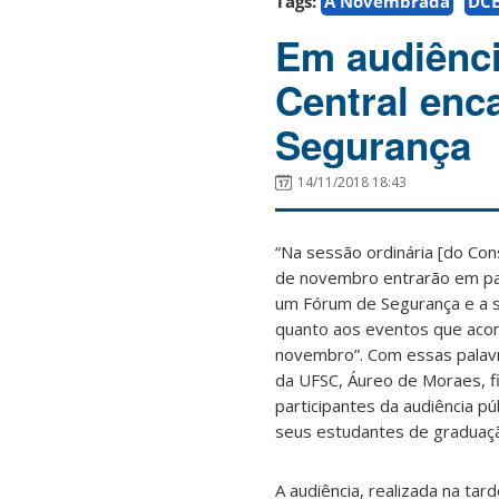
Tags:
A Novembrada
DC
Em audiênci
Central enc
Segurança
14/11/2018 18:43
“Na sessão ordinária [do Con
de novembro entrarão em pa
um Fórum de Segurança e a s
quanto aos eventos que acon
novembro”. Com essas palavr
da UFSC, Áureo de Moraes, f
participantes da audiência pú
seus estudantes de graduaç
A audiência, realizada na tar