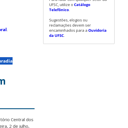
UFSC, utilize o
Catálogo
Telefônico
.
Sugestões, elogios ou
reclamações devem ser
oral
.
encaminhados para a
Ouvidoria
da UFSC
.
radia
em
tório Central dos
ira, 2 de julho,