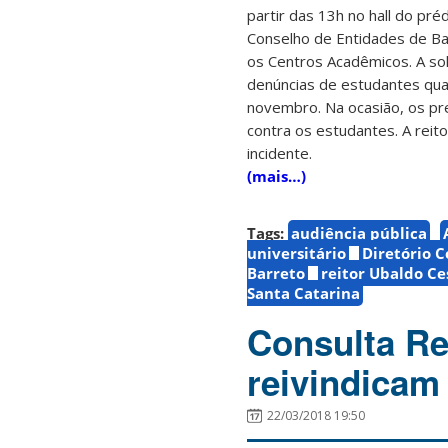
partir das 13h no hall do pré
Conselho de Entidades de Ba
os Centros Acadêmicos. A sol
denúncias de estudantes quan
novembro. Na ocasião, os pres
contra os estudantes. A reit
incidente.
(mais…)
Tags:
audiência pública
universitário
Diretório C
Barreto
reitor Ubaldo Ce
Santa Catarina
Consulta Re
reivindicam
22/03/2018 19:50