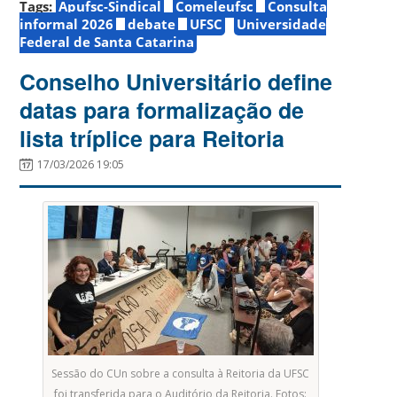
Tags:
Apufsc-Sindical
Comeleufsc
Consulta
informal 2026
debate
UFSC
Universidade
Federal de Santa Catarina
Conselho Universitário define
datas para formalização de
lista tríplice para Reitoria
17/03/2026 19:05
Sessão do CUn sobre a consulta à Reitoria da UFSC
foi transferida para o Auditório da Reitoria. Fotos: