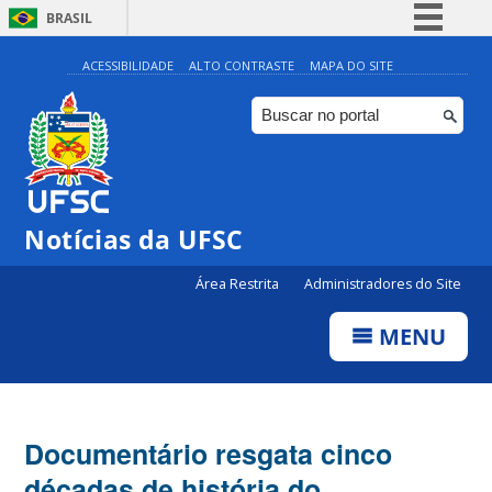
BRASIL
Simplifique!
ACESSIBILIDADE
ALTO CONTRASTE
MAPA DO SITE
Comunica BR
Participe
Acesso à informação
Legislação
Notícias da UFSC
Canais
Área Restrita
Administradores do Site
MENU
Documentário resgata cinco
décadas de história do