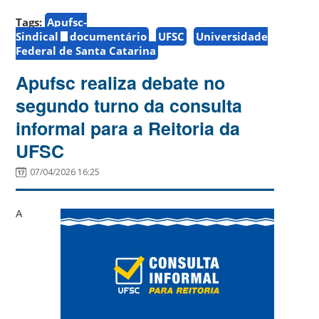
Tags:
Apufsc-
Sindical
documentário
UFSC
Universidade
Federal de Santa Catarina
Apufsc realiza debate no
segundo turno da consulta
informal para a Reitoria da
UFSC
07/04/2026 16:25
A