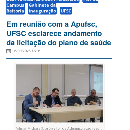
Campus
Gabinete da
Reitoria
inauguração
UFSC
Em reunião com a Apufsc,
UFSC esclarece andamento
da licitação do plano de saúde
16/09/2025 16:05
Vilmar Michareff, pró-reitor de Administração (esq.),