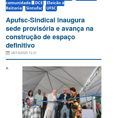
comunidade
DCE
Eleição à
Reitoria
Sintufsc
UFSC
Apufsc-Sindical inaugura
sede provisória e avança na
construção de espaço
definitivo
28/10/2025 12:21
A