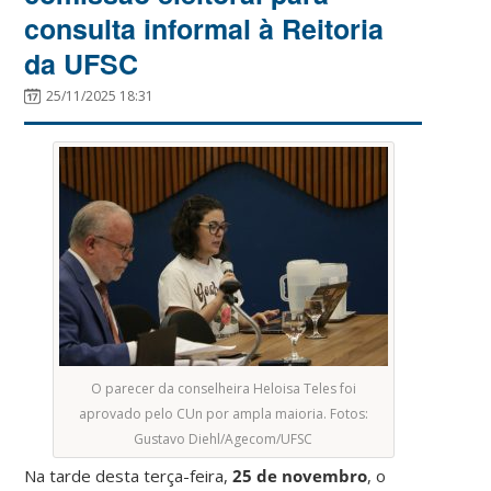
consulta informal à Reitoria
da UFSC
25/11/2025 18:31
O parecer da conselheira Heloisa Teles foi
aprovado pelo CUn por ampla maioria. Fotos:
Gustavo Diehl/Agecom/UFSC
Na tarde desta terça-feira,
25 de novembro
, o