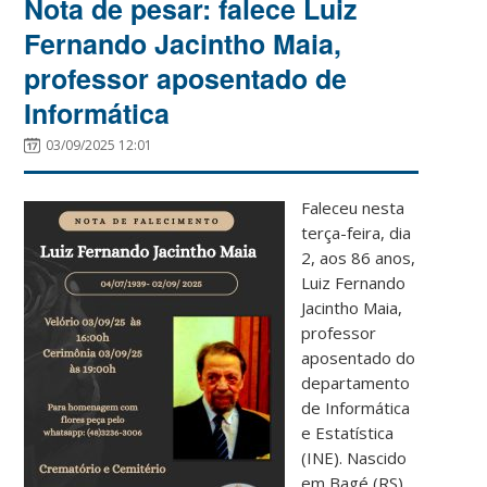
Nota de pesar: falece Luiz
Fernando Jacintho Maia,
professor aposentado de
Informática
03/09/2025 12:01
Faleceu nesta
terça-feira, dia
2, aos 86 anos,
Luiz Fernando
Jacintho Maia,
professor
aposentado do
departamento
de Informática
e Estatística
(INE). Nascido
em Bagé (RS),