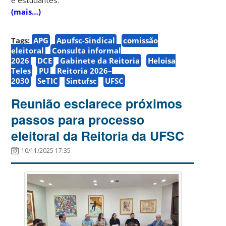
(mais…)
Tags:
APG
Apufsc-Sindical
comissão
eleitoral
Consulta informal
2026
DCE
Gabinete da Reitoria
Heloisa
Teles
PU
Reitoria 2026–
2030
SeTIC
Sintufsc
UFSC
Reunião esclarece próximos
passos para processo
eleitoral da Reitoria da UFSC
10/11/2025 17:35