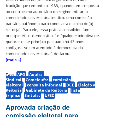
tradição que remonta a 1983, quando, em resposta
ao centralismo autoritário do regime militar, a
comunidade universitária instituiu uma comissão
paritária autônoma para conduzir a escolha do(a)
reitor(a). Para ele, essa prática consolidou “um
princípio ético-democrático” e “qualquer iniciativa de
quebrar esse princípio pactuado há 43 anos
configura-se um atentado à democracia da
comunidade universitária”, declarou.
(mais…)
Tags:
APG
Apufsc-
Sindical
Comeleufsc
comissão
eleitoral
consulta informal
DCE
Eleição à
Reitoria
Gabinete da Reitoria
lista
tríplice
Sintufsc
UFSC
Aprovada criação de
comissão eleitoral para