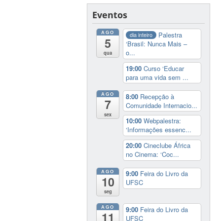
Eventos
AGO
Palestra
dia inteiro
5
‘Brasil: Nunca Mais –
o...
qua
19:00
Curso ‘Educar
para uma vida sem ...
AGO
8:00
Recepção à
7
Comunidade Internacio...
sex
10:00
Webpalestra:
‘Informações essenc...
20:00
Cineclube África
no Cinema: ‘Coc...
AGO
9:00
Feira do Livro da
10
UFSC
seg
AGO
9:00
Feira do Livro da
11
UFSC