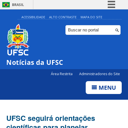
BRASIL
Simplifique!
ACESSIBILIDADE
ALTO CONTRASTE
MAPA DO SITE
Comunica BR
Participe
Acesso à informação
Legislação
Notícias da UFSC
Canais
Área Restrita
Administradores do Site
MENU
UFSC seguirá orientações
científicas para planejar