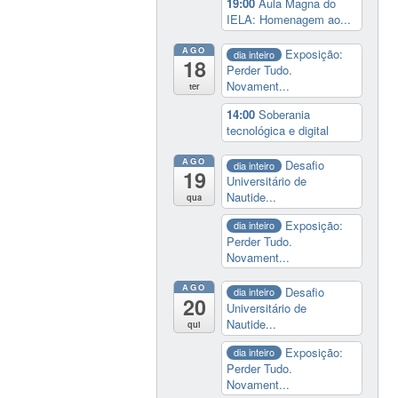
19:00
Aula Magna do
IELA: Homenagem ao...
AGO
Exposição:
dia inteiro
18
Perder Tudo.
Novament...
ter
14:00
Soberania
tecnológica e digital
AGO
Desafio
dia inteiro
19
Universitário de
Nautide...
qua
Exposição:
dia inteiro
Perder Tudo.
Novament...
AGO
Desafio
dia inteiro
20
Universitário de
Nautide...
qui
Exposição:
dia inteiro
Perder Tudo.
Novament...