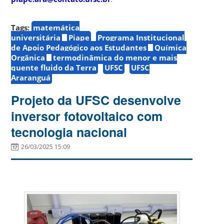
Tags:
matemática
universitária
Piape
Programa Institucional
de Apoio Pedagógico aos Estudantes
Química
Orgânica
termodinâmica do menor e mais
quente fluido da Terra
UFSC
UFSC
Araranguá
Projeto da UFSC desenvolve
inversor fotovoltaico com
tecnologia nacional
26/03/2025 15:09