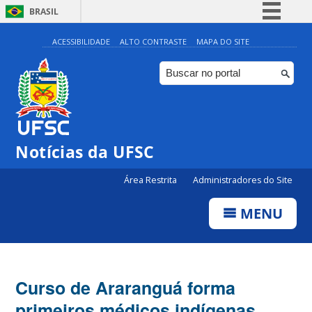
BRASIL
Simplifique!
ACESSIBILIDADE
ALTO CONTRASTE
MAPA DO SITE
Comunica BR
Participe
Acesso à informação
Legislação
Notícias da UFSC
Canais
Área Restrita
Administradores do Site
MENU
Curso de Araranguá forma
primeiros médicos indígenas