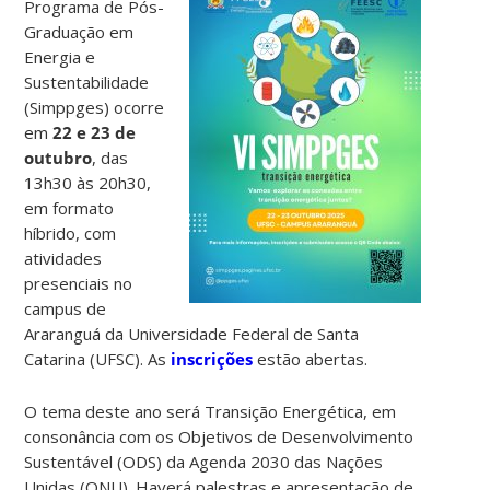
Programa de Pós-
Graduação em
Energia e
Sustentabilidade
(Simppges) ocorre
em
22 e 23 de
outubro
, das
13h30 às 20h30,
em formato
híbrido, com
atividades
presenciais no
campus de
Araranguá da Universidade Federal de Santa
Catarina (UFSC). As
inscrições
estão abertas.
O tema deste ano será Transição Energética, em
consonância com os Objetivos de Desenvolvimento
Sustentável (ODS) da Agenda 2030 das Nações
Unidas (ONU). Haverá palestras e apresentação de