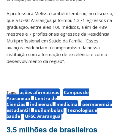
A professora Melissa também lembrou, no discurso,
que a UFSC Araranguá já formou 1.371 egressos na
graduação, entre eles 100 médicos, além de 489
mestres e 7 profissionais egressos da Residência
Multiprofissional em Saúde da Família. “Esses
avanços evidenciam o compromisso da nossa
instituição com a formação de excelência e com o
desenvolvimento da região”.
Tags:
ações afirmativas
Campus de
Araranguá
Centro de
Ciências
indígenas
medicina
permanência
estudantil
quilombolas
Tecnologias e
Saúde
UFSC Araranguá
3,5 milhões de brasileiros