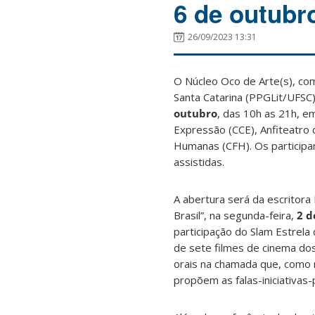
6 de outubr
26/09/2023 13:31
O Núcleo Oco de Arte(s), co
Santa Catarina (PPGLit/UFSC
outubro
, das 10h as 21h,
em
Expressão (CCE), Anfiteatro d
Humanas (CFH). Os participan
assistidas.
A abertura será da escritora 
Brasil”, na segunda-feira,
2 d
participação do Slam Estrela
de sete filmes de cinema do
orais na chamada que, como n
propõem as falas-iniciativa