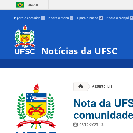
BRASIL
Ir para o conteúdo
1
Ir para o menu
2
Ir para a busca
3
Ir para o rodapé
4
Notícias da UFSC
Assunto: EFI
Nota da UFS
comunidade 
08/12/2025 13:11