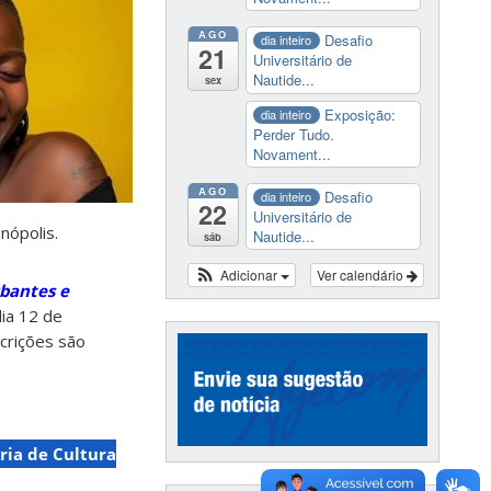
AGO
Desafio
dia inteiro
21
Universitário de
Nautide...
sex
Exposição:
dia inteiro
Perder Tudo.
Novament...
AGO
Desafio
dia inteiro
22
Universitário de
nópolis.
Nautide...
sáb
Adicionar
Ver calendário
bantes e
dia 12 de
crições são
ria de Cultura