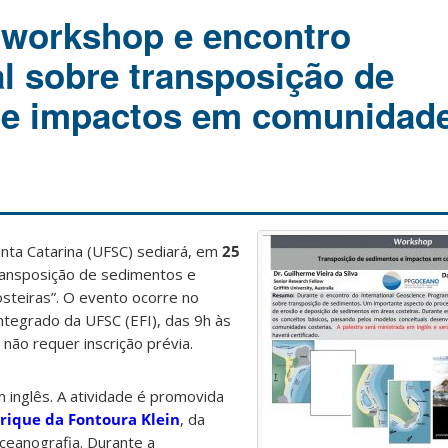
 workshop e encontro
al sobre transposição de
 e impactos em comunidad
nta Catarina (UFSC) sediará, em
25
ansposição de sedimentos e
steiras”. O evento ocorre
no
Integrado da UFSC (EFI), das 9h às
não requer inscrição prévia.
m inglês. A atividade é promovida
rique da Fontoura Klein
, da
ceanografia. Durante a