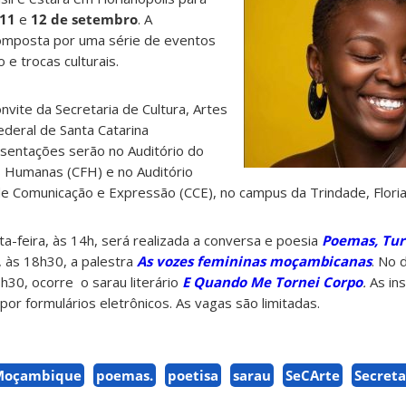
11
e
12 de setembro
. A
mposta por uma série de eventos
e trocas culturais.
nvite da Secretaria de Cultura, Artes
deral de Santa Catarina
sentações serão no Auditório do
as Humanas (CFH) e no Auditório
e Comunicação e Expressão (CCE), no campus da Trindade, Floria
a-feira, às 14h, será realizada a conversa e poesia
Poemas, Tur
, às 18h30, a palestra
As vozes femininas moçambicanas
. No 
h30, ocorre o sarau literário
E Quando Me Tornei Corpo
.
As ins
por formulários eletrônicos. As vagas são limitadas.
Moçambique
poemas.
poetisa
sarau
SeCArte
Secreta