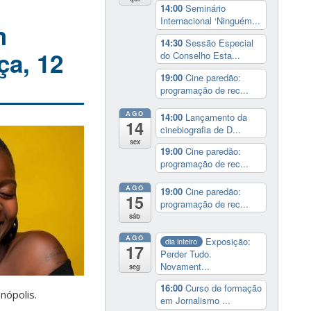
14:00
Seminário
Internacional ‘Ninguém...
m
14:30
Sessão Especial
ça, 12
do Conselho Esta...
19:00
Cine paredão:
programação de rec...
AGO
14:00
Lançamento da
14
cinebiografia de D...
sex
19:00
Cine paredão:
programação de rec...
AGO
19:00
Cine paredão:
15
programação de rec...
sáb
AGO
Exposição:
dia inteiro
17
Perder Tudo.
Novament...
seg
16:00
Curso de formação
nópolis.
em Jornalismo ...