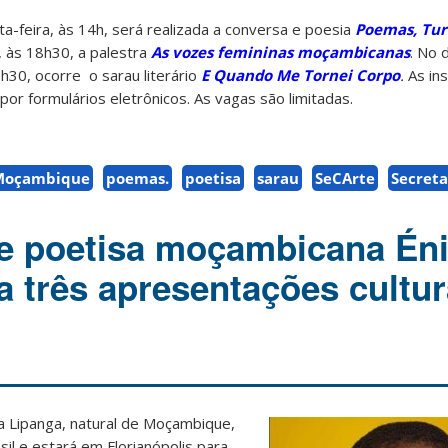
a-feira, às 14h, será realizada a conversa e poesia
Poemas, Tur
, às 18h30, a palestra
As vozes femininas moçambicanas
. No 
h30, ocorre o sarau literário
E Quando Me Tornei Corpo
.
As ins
por formulários eletrônicos. As vagas são limitadas.
Moçambique
poemas.
poetisa
sarau
SeCArte
Secreta
e poetisa moçambicana Én
a três apresentações cultu
nia Lipanga, natural de Moçambique,
il e estará em Florianópolis para