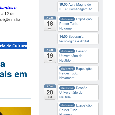
19:00
Aula Magna do
bantes e
IELA: Homenagem ao...
dia 12 de
AGO
Exposição:
crições são
dia inteiro
18
Perder Tudo.
Novament...
ter
14:00
Soberania
tecnológica e digital
ria de Cultura
AGO
Desafio
dia inteiro
19
Universitário de
ia
Nautide...
qua
Exposição:
dia inteiro
rais em
Perder Tudo.
Novament...
AGO
Desafio
dia inteiro
20
Universitário de
Nautide...
qui
Exposição:
dia inteiro
Perder Tudo.
Novament...