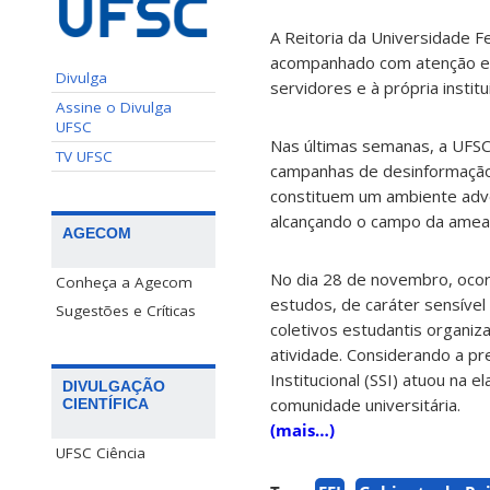
A Reitoria da Universidade F
acompanhado com atenção e r
Divulga
servidores e à própria institu
Assine o Divulga
UFSC
Nas últimas semanas, a UFSC 
TV UFSC
campanhas de desinformação e
constituem um ambiente adve
alcançando o campo da ameaça
AGECOM
No dia 28 de novembro, ocor
Conheça a Agecom
estudos, de caráter sensível
Sugestões e Críticas
coletivos estudantis organi
atividade. Considerando a pre
Institucional (SSI) atuou na
DIVULGAÇÃO
comunidade universitária.
CIENTÍFICA
(mais…)
UFSC Ciência