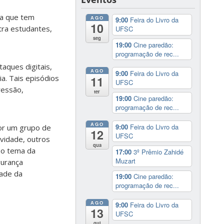
ia que tem
AGO
9:00
Feira do Livro da
10
tra estudantes,
UFSC
seg
19:00
Cine paredão:
programação de rec...
aques digitais,
AGO
9:00
Feira do Livro da
a. Tais episódios
11
UFSC
ressão,
ter
19:00
Cine paredão:
programação de rec...
AGO
9:00
Feira do Livro da
por um grupo de
12
UFSC
ividade, outros
qua
 o tema da
17:00
3º Prêmio Zahidé
Muzart
gurança
dade da
19:00
Cine paredão:
programação de rec...
AGO
9:00
Feira do Livro da
13
UFSC
qui