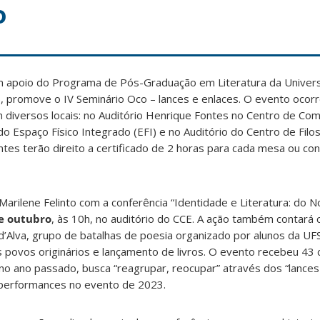
o
m apoio do Programa de Pós-Graduação em Literatura da Univer
), promove o IV Seminário Oco – lances e enlaces. O evento ocor
 diversos locais: no Auditório Henrique Fontes no Centro de Co
o Espaço Físico Integrado (EFI) e no Auditório do Centro de Filos
tes terão direito a certificado de 2 horas para cada mesa ou con
Marilene Felinto com a conferência “Identidade e Literatura: do 
e outubro
, às 10h, no auditório do CCE. A ação também contará
 d’Alva, grupo de batalhas de poesia organizado por alunos da U
s povos originários e lançamento de livros. O evento recebeu 43
o ano passado, busca “reagrupar, reocupar” através dos “lances
s-performances no evento de 2023.