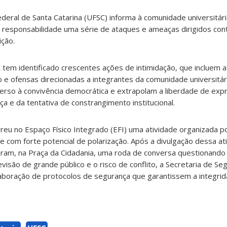
ederal de Santa Catarina (UFSC) informa à comunidade universitár
esponsabilidade uma série de ataques e ameaças dirigidos con
ição.
tem identificado crescentes ações de intimidação, que incluem at
 ofensas direcionadas a integrantes da comunidade universitári
rso à convivência democrática e extrapolam a liberdade de exp
 e da tentativa de constrangimento institucional.
reu no Espaço Físico Integrado (EFI) uma atividade organizada 
 e com forte potencial de polarização. Após a divulgação dessa at
zaram, na Praça da Cidadania, uma roda de conversa questionando
visão de grande público e o risco de conflito, a Secretaria de Se
 elaboração de protocolos de segurança que garantissem a integri