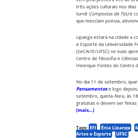
três ações culturais nos dias
turnê
Compostas de Ti(s)
é co
que mesclam poesia, ativismo 
Lipanga estará na cidade a co
e Esporte da Universidade Fe
(SeCArtE/UFSC) se suas apre
Centro de Filosofia e Ciênci
Henrique Fontes do Centro d
No dia 11 de setembro, quart
Pensamentos
e logo depois
setembro, quinta-feira, às 18
gratuitas e devem ser feitas 
(mais…)
Tags:
EFI
Énia Lipanga
Artes e Esporte
UFSC