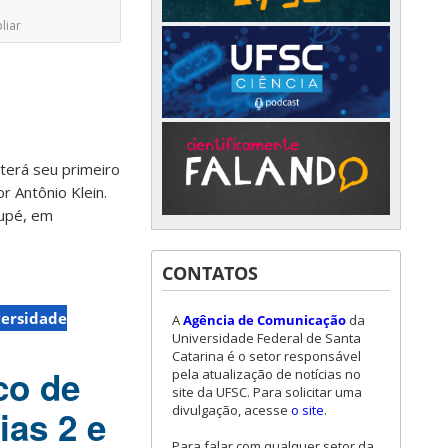
liar
terá seu primeiro
r Antônio Klein.
cupé, em
CONTATOS
ersidade
A
Agência de Comunicação
da
Universidade Federal de Santa
Catarina é o setor responsável
co de
pela atualização de notícias no
site da UFSC. Para solicitar uma
divulgação, acesse
o site
.
ias 2 e
Para falar com qualquer setor da