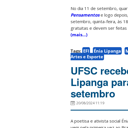
No dia 11 de setembro, quart
Pensamentos
e logo depois
setembro, quinta-feira, às 18
gratuitas e devem ser feitas 
(mais…)
Tags:
EFI
Énia Lipanga
Artes e Esporte
UFSC receb
Lipanga par
setembro
20/08/2024 11:19
A poetisa e ativista social É
vem pela primeira vez ao Bras