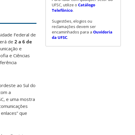
UFSC, utilize o
Catálogo
Telefônico
.
Sugestões, elogios ou
reclamações devem ser
encaminhados para a
Ouvidoria
sidade Federal de
da UFSC
.
rerá de
2 a 6 de
municação e
ofia e Ciências
ferência
Nordeste ao Sul do
 com a
FSC, e uma mostra
 comunicações
 enlaces” que