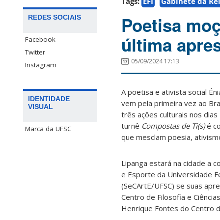
Tags:
EFI
Gabinete da Rei
Poetisa mo
REDES SOCIAIS
última apre
Facebook
Twitter
05/09/2024 17:13
Instagram
A poetisa e ativista social É
IDENTIDADE
vem pela primeira vez ao Bras
VISUAL
três ações culturais nos dias
turnê
Compostas de Ti(s)
é co
Marca da UFSC
que mesclam poesia, ativismo 
Lipanga estará na cidade a co
e Esporte da Universidade Fe
(SeCArtE/UFSC) se suas apre
Centro de Filosofia e Ciênci
Henrique Fontes do Centro d