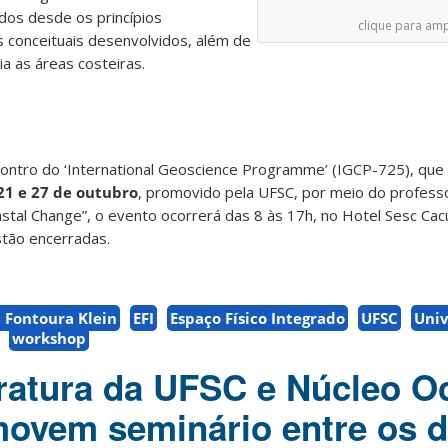
dos desde os princípios
clique para amp
 conceituais desenvolvidos, além de
a as áreas costeiras.
ontro do ‘International Geoscience Programme’ (IGCP-725), que 
21 e 27 de outubro
, promovido pela UFSC, por meio do professo
astal Change”, o evento ocorrerá das 8 às 17h, no Hotel Sesc Ca
estão encerradas.
 Fontoura Klein
EFI
Espaço Físico Integrado
UFSC
Univ
workshop
ratura da UFSC e Núcleo O
movem seminário entre os d