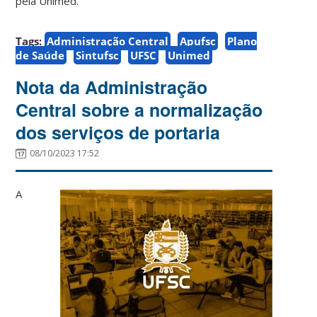
pela Unimed.
Tags:
Administração Central
Apufsc
Plano
de Saúde
Sintufsc
UFSC
Unimed
Nota da Administração
Central sobre a normalização
dos serviços de portaria
08/10/2023 17:52
A