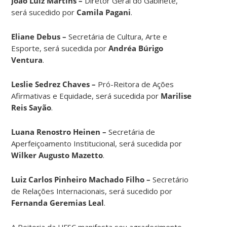
João Luiz Martins –
Diretor Geral do Gabinete,
será sucedido por
Camila Pagani
.
Eliane Debus –
Secretária de Cultura, Arte e
Esporte, será sucedida por
Andréa Búrigo
Ventura
.
Leslie Sedrez Chaves –
Pró-Reitora de Ações
Afirmativas e Equidade, será sucedida por
Marilise
Reis Sayão
.
Luana Renostro Heinen –
Secretária de
Aperfeiçoamento Institucional, será sucedida por
Wilker Augusto Mazetto
.
Luiz Carlos Pinheiro Machado Filho –
Secretário
de Relações Internacionais, será sucedido por
Fernanda Geremias Leal
.
A Reitoria da UFSC manifesta seu agradecimento