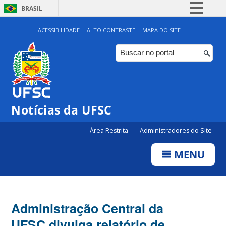
BRASIL
Simplifique!
ACESSIBILIDADE
ALTO CONTRASTE
MAPA DO SITE
Comunica BR
Participe
Acesso à informação
Legislação
Notícias da UFSC
Canais
Área Restrita
Administradores do Site
MENU
Administração Central da
UFSC divulga relatório de