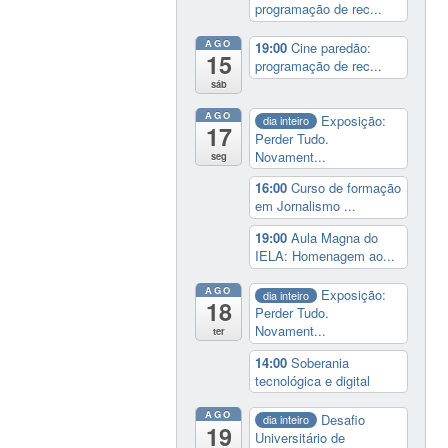
programação de rec...
AGO
19:00
Cine paredão:
15
programação de rec...
sáb
AGO
Exposição:
dia inteiro
17
Perder Tudo.
Novament...
seg
16:00
Curso de formação
em Jornalismo ...
19:00
Aula Magna do
IELA: Homenagem ao...
AGO
Exposição:
dia inteiro
18
Perder Tudo.
Novament...
ter
14:00
Soberania
tecnológica e digital
AGO
Desafio
dia inteiro
19
Universitário de