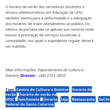
O horário de verão dos servidores docentes e
técnico-administrativos em Educação da UFSC
também atenta para a uniformidade e a adequação
dos horários de maior atendimento ao público. Os
efeitos da portaria não se aplicam aos setores onde
houver a prestação de serviços essenciais à
comunidade, nos quais o expediente regular deverá
ser mantido.
Mais informações: Departamento de Cultura e
Eventos (
Dceven
) – (48) 3721-3850
Tags:
Centro de Cultura e Eventos
horário de
verão
horário de verão na
UFSC
lanchonete
livraria
loja
Restaurante
SeCAr
Federal de Santa Catarina