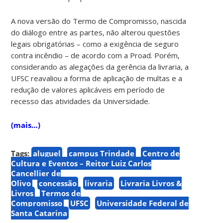
A nova versão do Termo de Compromisso, nascida
do diálogo entre as partes, não alterou questões
legais obrigatórias – como a exigência de seguro
contra incêndio – de acordo com a Proad. Porém,
considerando as alegações da gerência da livraria, a
UFSC reavaliou a forma de aplicação de multas e a
redução de valores aplicáveis em período de
recesso das atividades da Universidade.
(mais…)
Tags:
aluguel
campus Trindade
Centro de
Cultura e Eventos – Reitor Luiz Carlos
Cancellier de
Olivo
concessão
livraria
Livraria Livros &
Livros
Termos de
Compromisso
UFSC
Universidade Federal de
Santa Catarina