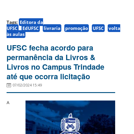
Tags:
Editora da
UFSC
EdUFSC
livraria
promoção
UFSC
volta
às aulas
UFSC fecha acordo para
permanência da Livros &
Livros no Campus Trindade
até que ocorra licitação
07/02/2024 15:49
A