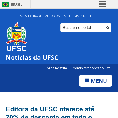
BRASIL
Simplifique!
ACESSIBILIDADE
ALTO CONTRASTE
MAPA DO SITE
Comunica BR
Participe
Acesso à informação
Legislação
Notícias da UFSC
Canais
Área Restrita
Administradores do Site
MENU
Editora da UFSC oferece até
70% de desconto em todo o