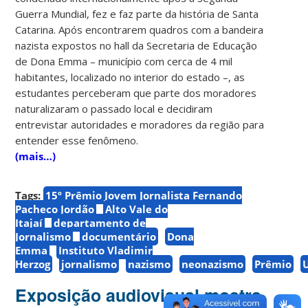
Guerra Mundial, fez e faz parte da história de Santa
Catarina. Após encontrarem quadros com a bandeira
nazista expostos no hall da Secretaria de Educação
de Dona Emma – município com cerca de 4 mil
habitantes, localizado no interior do estado –, as
estudantes perceberam que parte dos moradores
naturalizaram o passado local e decidiram
entrevistar autoridades e moradores da região para
entender esse fenômeno.
(mais…)
Tags:
15º Prêmio Jovem Jornalista Fernando
Pacheco Jordão
Alto Vale do
Itajaí
departamento de
Jornalismo
documentário
Dona
Emma
Instituto Vladimir
Herzog
jornalismo
nazismo
neonazismo
Prêmio
Exposição audiovisual mostra