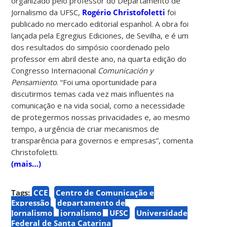
organizado pelo professor do Departamento de
Jornalismo da UFSC,
Rogério Christofoletti
foi
publicado no mercado editorial espanhol. A obra foi
lançada pela Egregius Ediciones, de Sevilha, e é um
dos resultados do simpósio coordenado pelo
professor em abril deste ano, na quarta edição do
Congresso Internacional
Comunicación y
Pensamiento
. “Foi uma oportunidade para
discutirmos temas cada vez mais influentes na
comunicação e na vida social, como a necessidade
de protegermos nossas privacidades e, ao mesmo
tempo, a urgência de criar mecanismos de
transparência para governos e empresas”, comenta
Christofoletti.
(mais…)
Tags:
CCE
Centro de Comunicação e
Expressão
departamento de
Jornalismo
jornalismo
UFSC
Universidade
Federal de Santa Catarina