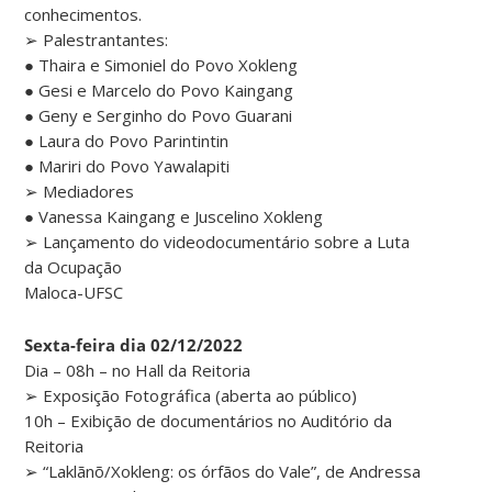
conhecimentos.
➢ Palestrantantes:
● Thaira e Simoniel do Povo Xokleng
● Gesi e Marcelo do Povo Kaingang
● Geny e Serginho do Povo Guarani
● Laura do Povo Parintintin
● Mariri do Povo Yawalapiti
➢ Mediadores
● Vanessa Kaingang e Juscelino Xokleng
➢ Lançamento do videodocumentário sobre a Luta
da Ocupação
Maloca-UFSC
Sexta-feira dia 02/12/2022
Dia – 08h – no Hall da Reitoria
➢ Exposição Fotográfica (aberta ao público)
10h – Exibição de documentários no Auditório da
Reitoria
➢ “Laklãnõ/Xokleng: os órfãos do Vale”, de Andressa