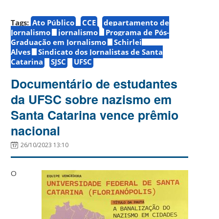
Tags:
Ato Público
CCE
departamento de
Jornalismo
jornalismo
Programa de Pós-
Graduação em Jornalismo
Schirlei
Alves
Sindicato dos Jornalistas de Santa
Catarina
SJSC
UFSC
Documentário de estudantes
da UFSC sobre nazismo em
Santa Catarina vence prêmio
nacional
26/10/2023 13:10
O