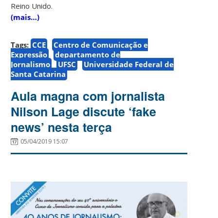
Reino Unido.
(mais…)
Tags:
CCE
Centro de Comunicação e
Expressão
departamento de
Jornalismo
UFSC
Universidade Federal de
Santa Catarina
Aula magna com jornalista
Nilson Lage discute ‘fake
news’ nesta terça
05/04/2019 15:07