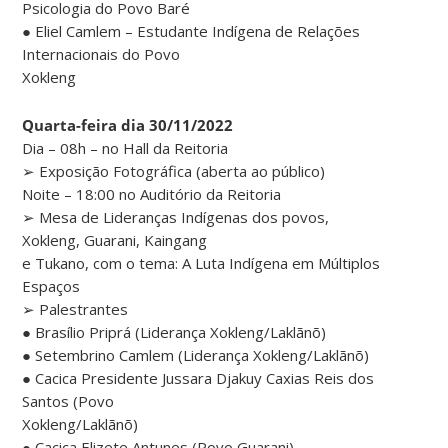
Psicologia do Povo Baré
● Eliel Camlem – Estudante Indígena de Relações
Internacionais do Povo
Xokleng
Quarta-feira dia 30/11/2022
Dia – 08h – no Hall da Reitoria
➢ Exposição Fotográfica (aberta ao público)
Noite – 18:00 no Auditório da Reitoria
➢ Mesa de Lideranças Indígenas dos povos,
Xokleng, Guarani, Kaingang
e Tukano, com o tema: A Luta Indígena em Múltiplos
Espaços
➢ Palestrantes
● Brasílio Priprá (Liderança Xokleng/Laklãnõ)
● Setembrino Camlem (Liderança Xokleng/Laklãnõ)
● Cacica Presidente Jussara Djakuy Caxias Reis dos
Santos (Povo
Xokleng/Laklãnõ)
● Cacica Elizete Antunes (Povo Guarani)