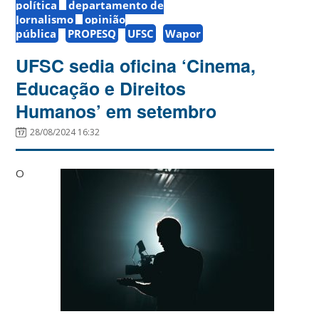
política
departamento de
Jornalismo
opinião
pública
PROPESQ
UFSC
Wapor
UFSC sedia oficina ‘Cinema,
Educação e Direitos
Humanos’ em setembro
28/08/2024 16:32
O