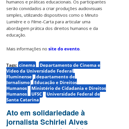
humanos e práticas educacionais. Os participantes
serão convidados a criar produções audiovisuais
simples, utilizando dispositivos como o Minuto
Lumière e o Filme-Carta para articular uma
abordagem prática dos direitos humanos e da
educação.
Mais informações no
site do evento
.
Tags:
cinema
Departamento de Cinema e
Video da Universidade Federal
Fluminense
departamento de
Jornalismo
Educação e Direitos
Humanos
Ministério de Cidadania e Direitos
Humanos
UFSC
Universidade Federal de
Santa Catarina
Ato em solidariedade à
jornalista Schirlei Alves