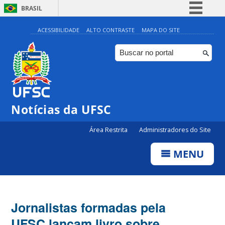
BRASIL
Simplifique!
ACESSIBILIDADE
ALTO CONTRASTE
MAPA DO SITE
Comunica BR
Participe
Acesso à informação
Legislação
Notícias da UFSC
Canais
Área Restrita
Administradores do Site
MENU
Jornalistas formadas pela
UFSC lançam livro sobre