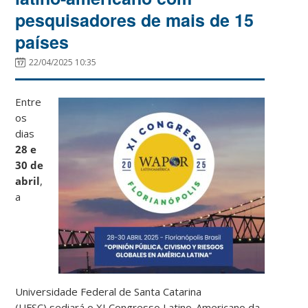
pesquisadores de mais de 15
países
22/04/2025 10:35
Entre
os
dias
28 e
30 de
abril
,
a
Universidade Federal de Santa Catarina
(UFSC) sediará o XI Congresso Latino-Americano da