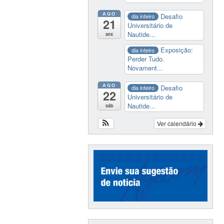
AGO
Desafio
dia inteiro
21
Universitário de
Nautide...
sex
Exposição:
dia inteiro
Perder Tudo.
Novament...
AGO
Desafio
dia inteiro
22
Universitário de
Nautide...
sáb
Ver calendário