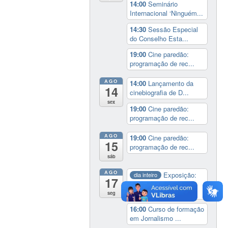
14:00
Seminário
Internacional ‘Ninguém...
14:30
Sessão Especial
do Conselho Esta...
19:00
Cine paredão:
programação de rec...
AGO
14:00
Lançamento da
14
cinebiografia de D...
sex
19:00
Cine paredão:
programação de rec...
AGO
19:00
Cine paredão:
15
programação de rec...
sáb
AGO
Exposição:
dia inteiro
17
Perder Tudo.
Novament...
seg
16:00
Curso de formação
em Jornalismo ...