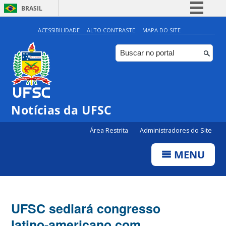
BRASIL
Simplifique!
ACESSIBILIDADE
ALTO CONTRASTE
MAPA DO SITE
Comunica BR
Participe
Acesso à informação
Legislação
Notícias da UFSC
Canais
Área Restrita
Administradores do Site
MENU
UFSC sediará congresso
latino-americano com