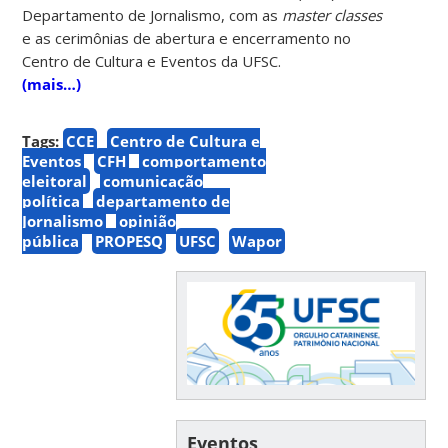
Departamento de Jornalismo, com as
master classes
e as cerimônias de abertura e encerramento no
Centro de Cultura e Eventos da UFSC.
(mais…)
Tags:
CCE
Centro de Cultura e
Eventos
CFH
comportamento
eleitoral
comunicação
política
departamento de
Jornalismo
opinião
pública
PROPESQ
UFSC
Wapor
Eventos