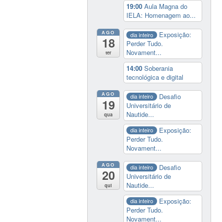
19:00
Aula Magna do
IELA: Homenagem ao...
AGO
Exposição:
dia inteiro
18
Perder Tudo.
Novament...
ter
14:00
Soberania
tecnológica e digital
AGO
Desafio
dia inteiro
19
Universitário de
Nautide...
qua
Exposição:
dia inteiro
Perder Tudo.
Novament...
AGO
Desafio
dia inteiro
20
Universitário de
Nautide...
qui
Exposição:
dia inteiro
Perder Tudo.
Novament...