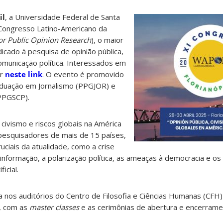
il
, a Universidade Federal de Santa
 Congresso Latino-Americano da
or Public Opinion Research
), o maior
icado à pesquisa de opinião pública,
omunicação política. Interessados em
er
neste link
. O evento é promovido
duação em Jornalismo (PPGJOR) e
(PPGSCP).
 civismo e riscos globais na América
 pesquisadores de mais de 15 países,
uciais da atualidade, como a crise
sinformação, a polarização política, as ameaças à democracia e os
icial.
 nos auditórios do Centro de Filosofia e Ciências Humanas (CFH)
, com as
master classes
e as cerimônias de abertura e encerrame