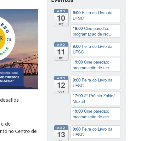
AGO
9:00
Feira do Livro da
10
UFSC
seg
19:00
Cine paredão:
programação de rec...
AGO
9:00
Feira do Livro da
11
UFSC
ter
19:00
Cine paredão:
programação de rec...
AGO
9:00
Feira do Livro da
12
UFSC
qua
17:00
3º Prêmio Zahidé
 desafios
Muzart
19:00
Cine paredão:
programação de rec...
 e do
AGO
9:00
Feira do Livro da
nto no Centro de
13
UFSC
qui