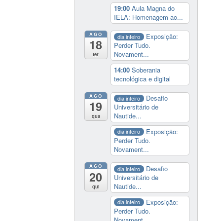
19:00
Aula Magna do
IELA: Homenagem ao...
AGO
Exposição:
dia inteiro
18
Perder Tudo.
Novament...
ter
14:00
Soberania
tecnológica e digital
AGO
Desafio
dia inteiro
19
Universitário de
Nautide...
qua
Exposição:
dia inteiro
Perder Tudo.
Novament...
AGO
Desafio
dia inteiro
20
Universitário de
Nautide...
qui
Exposição:
dia inteiro
Perder Tudo.
Novament...