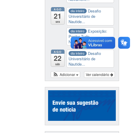
AGO
Desafio
dia inteiro
21
Universitário de
Nautide...
sex
Exposição:
dia inteiro
Perder Tudo.
Novament...
AGO
Desafio
dia inteiro
22
Universitário de
Nautide...
sáb
Adicionar
Ver calendário