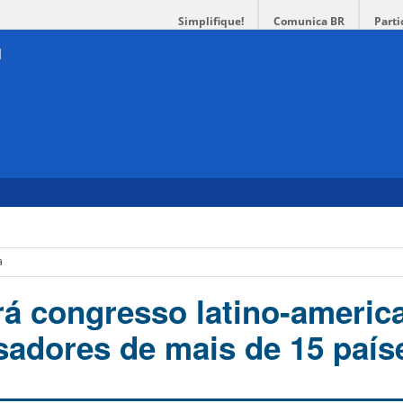
Simplifique!
Comunica BR
Parti
a
á congresso latino-americ
adores de mais de 15 país