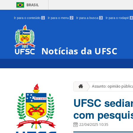
BRASIL
Ir para o conteúdo
1
Ir para o menu
2
Ir para a busca
3
Ir para o rodapé
4
Notícias da UFSC
Assunto: opinião públic
UFSC sediar
com pesquis
22/04/2025 10:35