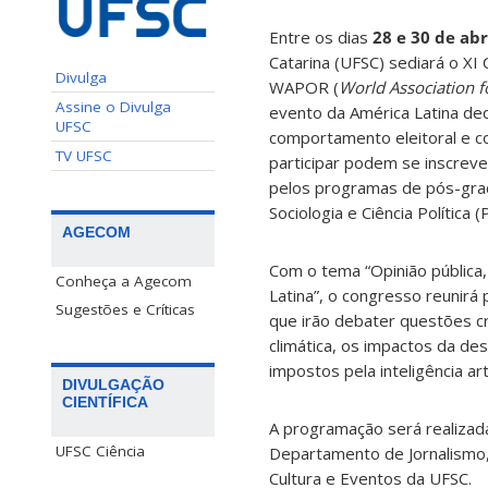
Entre os dias
28 e 30 de abr
Catarina (UFSC) sediará o XI
Divulga
WAPOR (
World Association f
Assine o Divulga
evento da América Latina ded
UFSC
comportamento eleitoral e c
TV UFSC
participar podem se inscrev
pelos programas de pós-gra
Sociologia e Ciência Política 
AGECOM
Com o tema “Opinião pública,
Conheça a Agecom
Latina”, o congresso reunirá
Sugestões e Críticas
que irão debater questões cr
climática, os impactos da de
impostos pela inteligência artif
DIVULGAÇÃO
CIENTÍFICA
A programação será realizada
UFSC Ciência
Departamento de Jornalismo
Cultura e Eventos da UFSC.