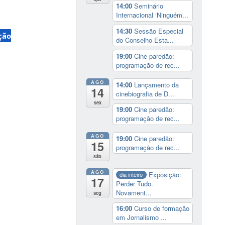
14:00
Seminário
Internacional ‘Ninguém...
14:30
Sessão Especial
ção
do Conselho Esta...
19:00
Cine paredão:
programação de rec...
AGO
14:00
Lançamento da
14
cinebiografia de D...
sex
19:00
Cine paredão:
programação de rec...
AGO
19:00
Cine paredão:
15
programação de rec...
sáb
AGO
Exposição:
dia inteiro
17
Perder Tudo.
Novament...
seg
16:00
Curso de formação
em Jornalismo ...