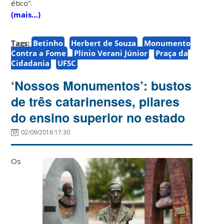
ético”.
(mais…)
Tags:
Betinho
Herbert de Souza
Monumento
Contra a Fome
Plínio Verani Júnior
Praça da
Cidadania
UFSC
‘Nossos Monumentos’: bustos
de três catarinenses, pilares
do ensino superior no estado
02/09/2016 17:30
Os