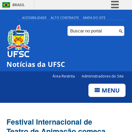
BRASIL
Simplifique!
ACESSIBILIDADE
ALTO CONTRASTE
MAPA DO SITE
Comunica BR
Participe
Acesso à informação
Legislação
Notícias da UFSC
Canais
Área Restrita
Administradores do Site
MENU
Festival Internacional de
Teatro de Animação começa