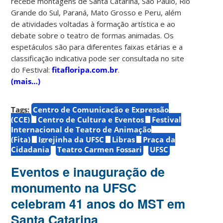
recebe montagens de Santa Catarina, São Paulo, Rio
Grande do Sul, Paraná, Mato Grosso e Peru, além
de atividades voltadas à formação artística e ao
debate sobre o teatro de formas animadas. Os
espetáculos são para diferentes faixas etárias e a
classificação indicativa pode ser consultada no site
do Festival:
fitafloripa.com.br
.
(mais…)
Tags:
Centro de Comunicação e Expressão
(CCE)
Centro de Cultura e Eventos
Festival
Internacional de Teatro de Animação
(Fita)
Igrejinha da UFSC
Libras
Praça da
Cidadania
Teatro Carmen Fossari
UFSC
Eventos e inauguração de
monumento na UFSC
celebram 41 anos do MST em
Santa Catarina