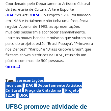
Coordenado pelo Departamento Artístico Cultural
da Secretaria de Cultura, Arte e Esporte
(
DAC
/SeCArtE/
UFSC
), o Projeto 12:30 foi fundado
em 1986 e inicialmente não tinha uma frequência
regular. A partir de 1993, as apresentações
musicais passaram a acontecer semanalmente.
Entre as muitas bandas e músicos que subiram ao
palco do projeto, estão “Brasil Papaya”, “Primavera
nos Dentes”, “Karibu” e “Brass Groove Brasil”, que
fizeram shows históricos na UFSC, reunindo um
público com mais de 500 pessoas.
(mais…)
Tags:
apresentações
musicais
DAC
Departamento Artístico
Cultural
Praça da Cidadania
Projeto
12:30
UFSC
UFSC promove atividade de