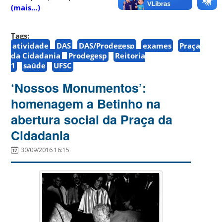
(mais…)
Tags:
atividade
DAS
DAS/Prodegesp
exames
Praça
da Cidadania
Prodegesp
Reitoria
1
saúde
UFSC
‘Nossos Monumentos’:
homenagem a Betinho na
abertura social da Praça da
Cidadania
30/09/2016 16:15