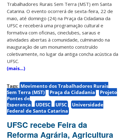
Trabalhadores Rurais Sem Terra (MST) em Santa
Catarina. O evento ocorrerá de sexta-feira, 22 de
maio, até domingo (24) na Praça da Cidadania da
UFSC e receberá uma programação cultural e
formativa com oficinas, cineclubes, saraus e
atividades abertas à comunidade, culminando na
inauguração de um monumento construído
coletivamente, no lugar da antiga concha acústica da
UFSC.
(mais…)
Tags:
Movimento dos Trabalhadores Rurais
Sem Terra (MST)
Praça da Cidadania
Projeto
Pontes de
Esperança
UDESC
UFSC
Universidade
Federal de Santa Catarina
UFSC recebe Feira da
Reforma Agrária, Agricultura