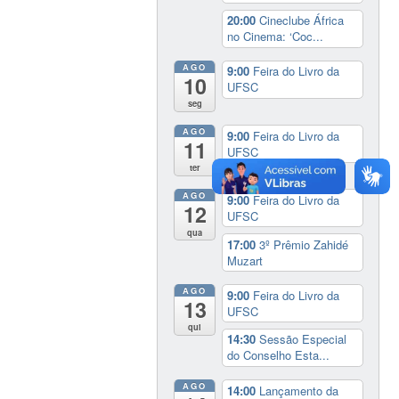
20:00
Cineclube África
no Cinema: ‘Coc...
AGO
9:00
Feira do Livro da
10
UFSC
seg
AGO
9:00
Feira do Livro da
11
UFSC
ter
AGO
9:00
Feira do Livro da
12
UFSC
qua
17:00
3º Prêmio Zahidé
Muzart
AGO
9:00
Feira do Livro da
13
UFSC
qui
14:30
Sessão Especial
do Conselho Esta...
AGO
14:00
Lançamento da