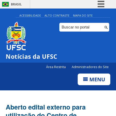
BRASIL
Simplifique!
ACESSIBILIDADE
ALTO CONTRASTE
MAPA DO SITE
Comunica BR
Participe
Acesso à informação
Legislação
Notícias da UFSC
Canais
Área Restrita
Administradores do Site
MENU
Aberto edital externo para
utilização do Centro de