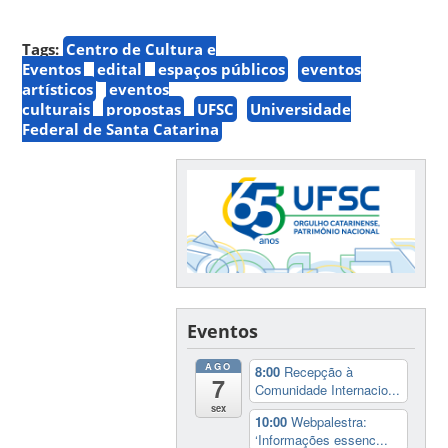
Tags:
Centro de Cultura e
Eventos
edital
espaços públicos
eventos
artísticos
eventos
culturais
propostas
UFSC
Universidade
Federal de Santa Catarina
Eventos
AGO
8:00
Recepção à
7
Comunidade Internacio...
sex
10:00
Webpalestra:
‘Informações essenc...