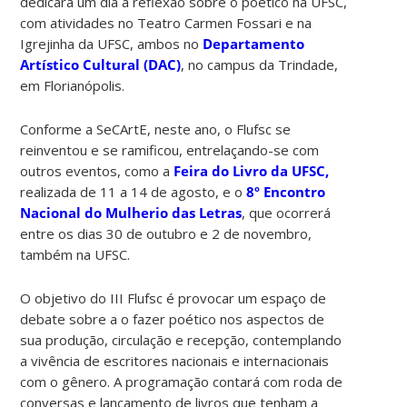
dedicará um dia à reflexão sobre o poético na UFSC,
com atividades no Teatro Carmen Fossari e na
Igrejinha da UFSC, ambos no
Departamento
Artístico Cultural (DAC)
, no campus da Trindade,
em Florianópolis.
Conforme a SeCArtE, neste ano, o Flufsc se
reinventou e se ramificou, entrelaçando-se com
outros eventos, como a
Feira do Livro da UFSC
,
realizada de 11 a 14 de agosto, e o
8º Encontro
Nacional do Mulherio das Letras
, que ocorrerá
entre os dias 30 de outubro e 2 de novembro,
também na UFSC.
O objetivo do III Flufsc é provocar um espaço de
debate sobre a o fazer poético nos aspectos de
sua produção, circulação e recepção, contemplando
a vivência de escritores nacionais e internacionais
com o gênero.
A programação contará com roda de
conversas e lançamento de livros que tenham a