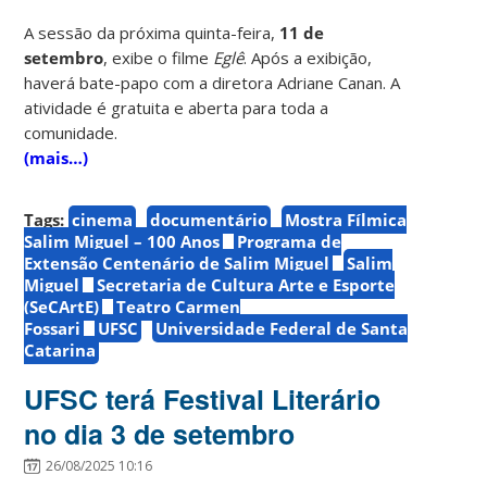
A sessão da próxima quinta-feira,
11 de
setembro
, exibe o filme
Eglê
. Após a exibição,
haverá bate-papo com a diretora Adriane Canan. A
atividade é gratuita e aberta para toda a
comunidade.
(mais…)
Tags:
cinema
documentário
Mostra Fílmica
Salim Miguel – 100 Anos
Programa de
Extensão Centenário de Salim Miguel
Salim
Miguel
Secretaria de Cultura Arte e Esporte
(SeCArtE)
Teatro Carmen
Fossari
UFSC
Universidade Federal de Santa
Catarina
UFSC terá Festival Literário
no dia 3 de setembro
26/08/2025 10:16