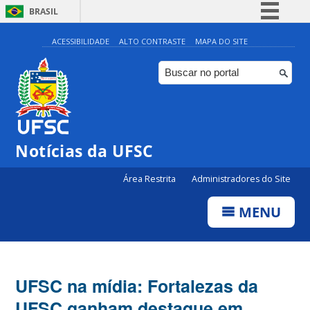
BRASIL
Simplifique!
ACESSIBILIDADE
ALTO CONTRASTE
MAPA DO SITE
Comunica BR
Participe
Acesso à informação
Legislação
Notícias da UFSC
Canais
Área Restrita
Administradores do Site
MENU
UFSC na mídia: Fortalezas da
UFSC ganham destaque em