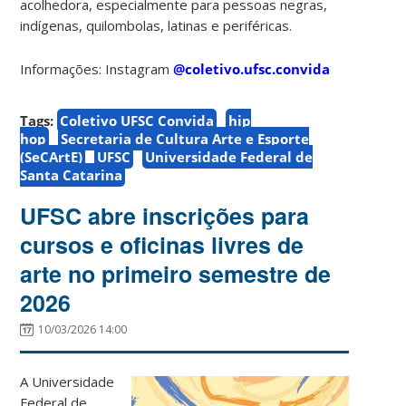
acolhedora, especialmente para pessoas negras,
indígenas, quilombolas, latinas e periféricas.
Informações: Instagram
@coletivo.ufsc.convida
Tags:
Coletivo UFSC Convida
hip
hop
Secretaria de Cultura Arte e Esporte
(SeCArtE)
UFSC
Universidade Federal de
Santa Catarina
UFSC abre inscrições para
cursos e oficinas livres de
arte no primeiro semestre de
2026
10/03/2026 14:00
A Universidade
Federal de