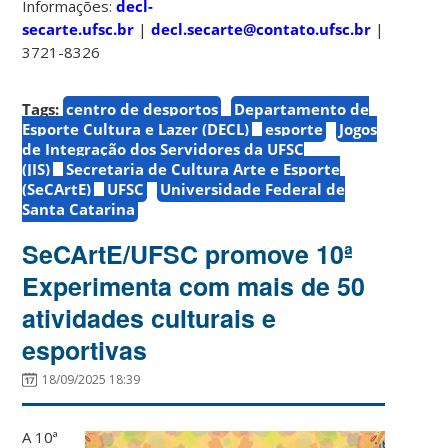
Informações:
decl-
secarte.ufsc.br
|
decl.secarte@contato.ufsc.br
|
@decl.s
3721-8326
Tags:
centro de desportos
Departamento de
Esporte Cultura e Lazer (DECL)
esporte
Jogos
de Integração dos Servidores da UFSC
(JIS)
Secretaria de Cultura Arte e Esporte
(SeCArtE)
UFSC
Universidade Federal de
Santa Catarina
SeCArtE/UFSC promove 10ª
Experimenta com mais de 50
atividades culturais e
esportivas
18/09/2025 18:39
A 10ª