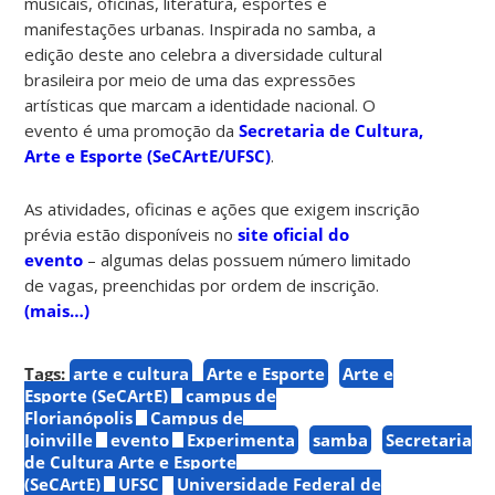
musicais, oficinas, literatura, esportes e
manifestações urbanas. Inspirada no samba, a
edição deste ano celebra a diversidade cultural
brasileira por meio de uma das expressões
artísticas que marcam a identidade nacional. O
evento é uma promoção da
Secretaria de Cultura,
Arte e Esporte (SeCArtE/UFSC)
.
As atividades, oficinas e ações que exigem inscrição
prévia estão disponíveis no
site oficial do
evento
–
algumas delas possuem número limitado
de vagas, preenchidas por ordem de inscrição.
(mais…)
Tags:
arte e cultura
Arte e Esporte
Arte e
Esporte (SeCArtE)
campus de
Florianópolis
Campus de
Joinville
evento
Experimenta
samba
Secretaria
de Cultura Arte e Esporte
(SeCArtE)
UFSC
Universidade Federal de