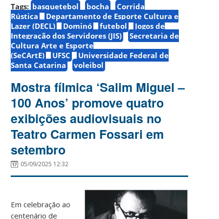
Tags:
basquetebol
bocha
Corrida
Rústica
Departamento de Esporte Cultura e
Lazer (DECL)
Dominó
futebol
Jogos de
Integração dos Servidores (JIS)
Secretaria de
Cultura Arte e Esporte
(SeCArtE)
UFSC
Universidade Federal de
Santa Catarina
voleibol
Mostra fílmica ‘Salim Miguel –
100 Anos’ promove quatro
exibições audiovisuais no
Teatro Carmen Fossari em
setembro
05/09/2025 12:32
Em celebração ao
centenário de