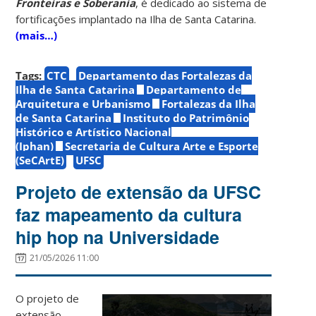
Fronteiras e Soberania
, é dedicado ao sistema de
fortificações implantado na Ilha de Santa Catarina.
(mais…)
Tags:
CTC
Departamento das Fortalezas da
Ilha de Santa Catarina
Departamento de
Arquitetura e Urbanismo
Fortalezas da Ilha
de Santa Catarina
Instituto do Patrimônio
Histórico e Artístico Nacional
(Iphan)
Secretaria de Cultura Arte e Esporte
(SeCArtE)
UFSC
Projeto de extensão da UFSC
faz mapeamento da cultura
hip hop na Universidade
21/05/2026 11:00
O projeto de
extensão