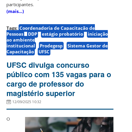
participantes.
(mais…)
Tags:
Coordenadoria de Capacitação de
Pessoas
DDP
estágio probatório
iniciação
ao ambiente
institucional
Prodegesp
Sistema Gestor de
Capacitação
UFSC
UFSC divulga concurso
público com 135 vagas para o
cargo de professor do
magistério superior
12/09/2025 10:32
O