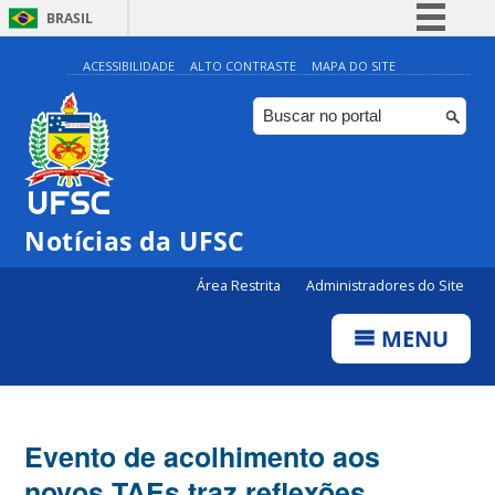
BRASIL
Simplifique!
ACESSIBILIDADE
ALTO CONTRASTE
MAPA DO SITE
Comunica BR
Participe
Acesso à informação
Legislação
Notícias da UFSC
Canais
Área Restrita
Administradores do Site
MENU
Evento de acolhimento aos
novos TAEs traz reflexões