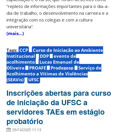
“repleto de informações importantes para o dia-a-
dia de trabalho, o desenvolvimento na carreira e a
integração com os colegas e com a cultura
universitária”.
(mais…)
Tags:
CCP
Curso de Iniciação ao Ambiente
Institucional
DDP
evento de
acolhimento
Lucas Emanuel de
Oliveira
PROAFE
Prodegesp
Serviço de
Acolhimento a Vítimas de Violências
(SEAVis)
UFSC
Inscrições abertas para curso
de iniciação da UFSC a
servidores TAEs em estágio
probatório
03/10/2025 11:13