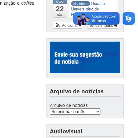
AGO
rnização e
coffee
Desafio
dia inteiro
22
Universitário de
Nautide...
sáb
Adicionar
Ver calendário
Arquivo de notícias
Arquivo de notícias
Audiovisual