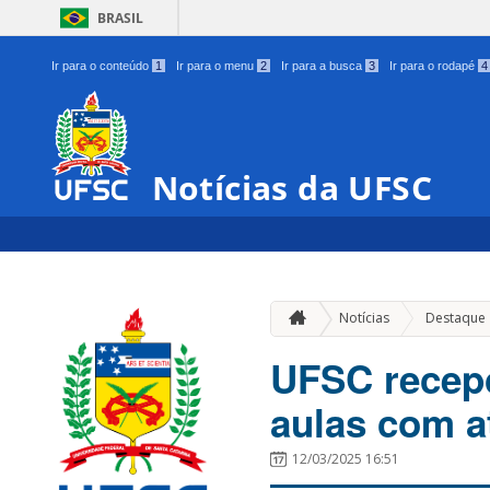
BRASIL
Ir para o conteúdo
1
Ir para o menu
2
Ir para a busca
3
Ir para o rodapé
4
Notícias da UFSC
Notícias
Destaque
UFSC recepc
aulas com a
12/03/2025 16:51