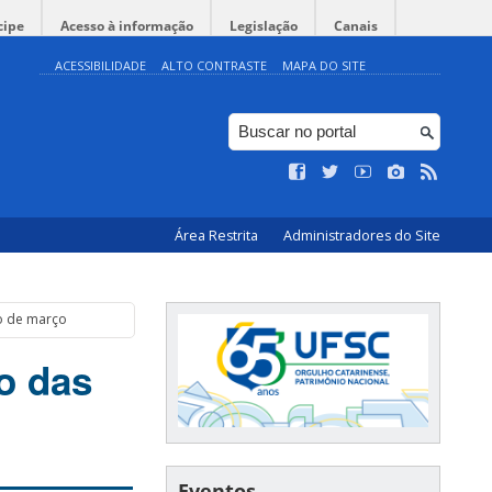
cipe
Acesso à informação
Legislação
Canais
ACESSIBILIDADE
ALTO CONTRASTE
MAPA DO SITE
Área Restrita
Administradores do Site
go de março
o das
Eventos