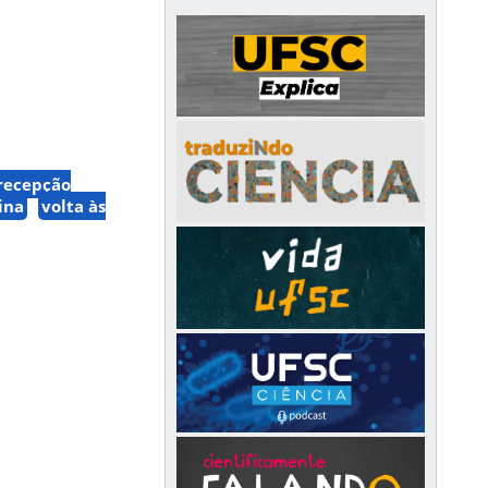
recepção
ina
volta às