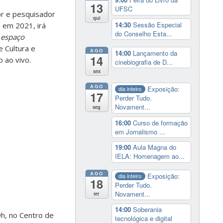
13
UFSC
or e pesquisador
qui
14:30
Sessão Especial
, em 2021, irá
do Conselho Esta...
 espaço
 Cultura e
AGO
14:00
Lançamento da
14
 ao vivo.
cinebiografia de D...
sex
AGO
Exposição:
dia inteiro
17
Perder Tudo.
Novament...
seg
16:00
Curso de formação
em Jornalismo ...
19:00
Aula Magna do
IELA: Homenagem ao...
AGO
Exposição:
dia inteiro
18
Perder Tudo.
Novament...
ter
14:00
Soberania
 9h, no Centro de
tecnológica e digital