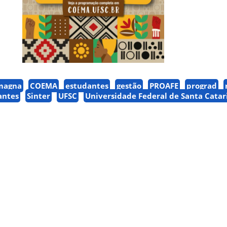
magna
COEMA
estudantes
gestão
PROAFE
prograd
antes
Sinter
UFSC
Universidade Federal de Santa Catar