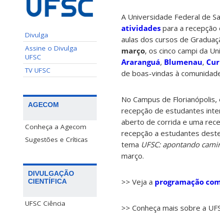
A Universidade Federal de S
atividades
para a recepção 
Divulga
aulas dos cursos de Graduaçã
Assine o Divulga
março
, os cinco campi da Un
UFSC
Araranguá
,
Blumenau
,
Cur
TV UFSC
de boas-vindas à comunidade
No Campus de Florianópolis,
AGECOM
recepção de estudantes inter
aberto de corrida e uma rece
Conheça a Agecom
recepção a estudantes dest
Sugestões e Críticas
tema
UFSC: apontando cami
março.
DIVULGAÇÃO
>> Veja a
programação com
CIENTÍFICA
UFSC Ciência
>> Conheça mais sobre a UFS