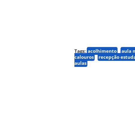
Tags:
acolhimento
aula 
calouros
recepção estud
aulas