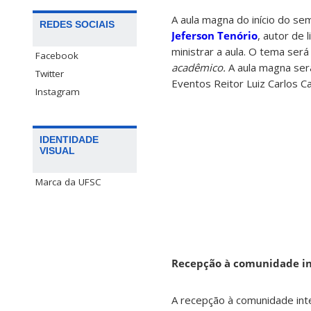
A aula magna do início do se
REDES SOCIAIS
Jeferson Tenório
, autor de 
ministrar a aula. O tema ser
Facebook
acadêmico.
A aula magna ser
Twitter
Eventos Reitor Luiz Carlos Ca
Instagram
IDENTIDADE
VISUAL
Marca da UFSC
Recepção à comunidade in
A recepção à comunidade inte