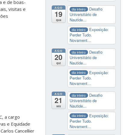
ra e de boas-
AGO
is, visitas e
Desafio
dia inteiro
19
Universitário de
ções
Nautide...
qua
Exposição:
dia inteiro
Perder Tudo.
Novament...
AGO
Desafio
dia inteiro
20
Universitário de
Nautide...
qui
Exposição:
dia inteiro
Perder Tudo.
Novament...
AGO
Desafio
dia inteiro
21
Universitário de
Nautide...
sex
Exposição:
dia inteiro
C, a cargo
Perder Tudo.
ivas e Equidade
Novament...
Carlos Cancellier