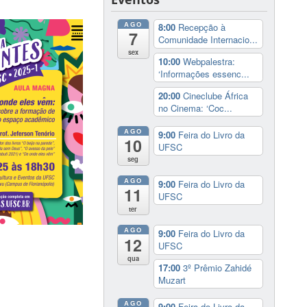
AGO
8:00
Recepção à
7
Comunidade Internacio...
sex
10:00
Webpalestra:
‘Informações essenc...
20:00
Cineclube África
no Cinema: ‘Coc...
AGO
9:00
Feira do Livro da
10
UFSC
seg
AGO
9:00
Feira do Livro da
11
UFSC
ter
AGO
9:00
Feira do Livro da
12
UFSC
qua
17:00
3º Prêmio Zahidé
Muzart
AGO
9:00
Feira do Livro da