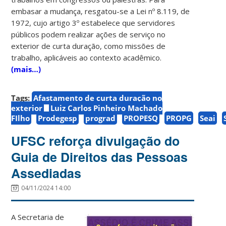
embasar a mudança, resgatou-se a Lei nº 8.119, de
1972, cujo artigo 3º estabelece que servidores
públicos podem realizar ações de serviço no
exterior de curta duração, como missões de
trabalho, aplicáveis ao contexto acadêmico.
(mais…)
Tags:
Afastamento de curta duração no
exterior
Luiz Carlos Pinheiro Machado
FIlho
Prodegesp
prograd
PROPESQ
PROPG
Seai
UFSC reforça divulgação do
Guia de Direitos das Pessoas
Assediadas
04/11/2024 14:00
A Secretaria de