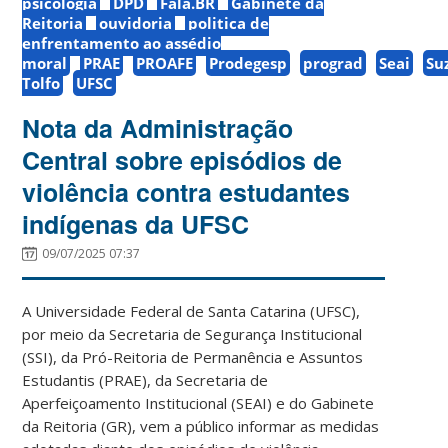
psicologia
DPD
Fala.BR
Gabinete da
Reitoria
ouvidoria
politica de
enfrentamento ao assédio
moral
PRAE
PROAFE
Prodegesp
prograd
Seai
Su
Tolfo
UFSC
Nota da Administração
Central sobre episódios de
violência contra estudantes
indígenas da UFSC
09/07/2025 07:37
A Universidade Federal de Santa Catarina (UFSC),
por meio da Secretaria de Segurança Institucional
(SSI), da Pró-Reitoria de Permanência e Assuntos
Estudantis (PRAE), da Secretaria de
Aperfeiçoamento Institucional (SEAI) e do Gabinete
da Reitoria (GR), vem a público informar as medidas