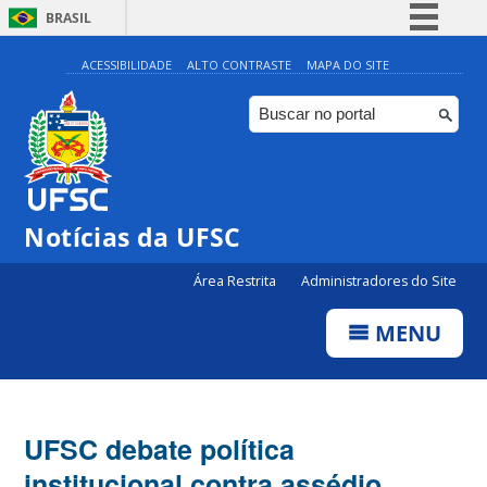
BRASIL
Simplifique!
ACESSIBILIDADE
ALTO CONTRASTE
MAPA DO SITE
Comunica BR
Participe
Acesso à informação
Legislação
Notícias da UFSC
Canais
Área Restrita
Administradores do Site
MENU
UFSC debate política
institucional contra assédio