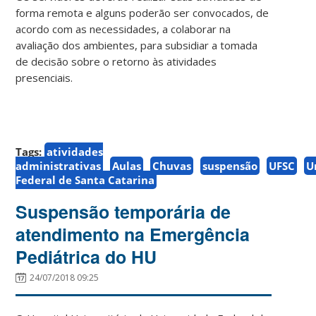
forma remota e alguns poderão ser convocados, de
acordo com as necessidades, a colaborar na
avaliação dos ambientes, para subsidiar a tomada
de decisão sobre o retorno às atividades
presenciais.
Tags:
atividades
administrativas
Aulas
Chuvas
suspensão
UFSC
U
Federal de Santa Catarina
Suspensão temporária de
atendimento na Emergência
Pediátrica do HU
24/07/2018 09:25