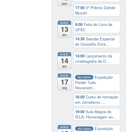
qua
17:00
3º Prêmio Zahidé
Muzart
AGO
9:00
Feira do Livro da
13
UFSC
qui
14:30
Sessão Especial
do Conselho Esta...
AGO
14:00
Lançamento da
14
cinebiografia de D...
sex
AGO
Exposição:
dia inteiro
17
Perder Tudo.
Novament...
seg
16:00
Curso de formação
em Jornalismo ...
19:00
Aula Magna do
IELA: Homenagem ao...
AGO
Exposição:
dia inteiro