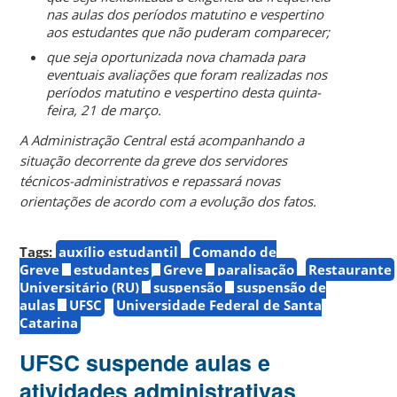
nas aulas dos períodos matutino e vespertino
aos estudantes que não puderam comparecer;
que seja oportunizada nova chamada para
eventuais avaliações que foram realizadas nos
períodos matutino e vespertino desta quinta-
feira, 21 de março.
A Administração Central está acompanhando a
situação decorrente da greve dos servidores
técnicos-administrativos e repassará novas
orientações de acordo com a evolução dos fatos.
Tags:
auxílio estudantil
Comando de
Greve
estudantes
Greve
paralisação
Restaurante
Universitário (RU)
suspensão
suspensão de
aulas
UFSC
Universidade Federal de Santa
Catarina
UFSC suspende aulas e
atividades administrativas