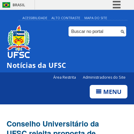
BRASIL
Simplifique!
ACESSIBILIDADE
ALTO CONTRASTE
MAPA DO SITE
Comunica BR
Participe
Acesso à informação
Legislação
Notícias da UFSC
Canais
Área Restrita
Administradores do Site
MENU
Conselho Universitário da
UFSC rejeita proposta de