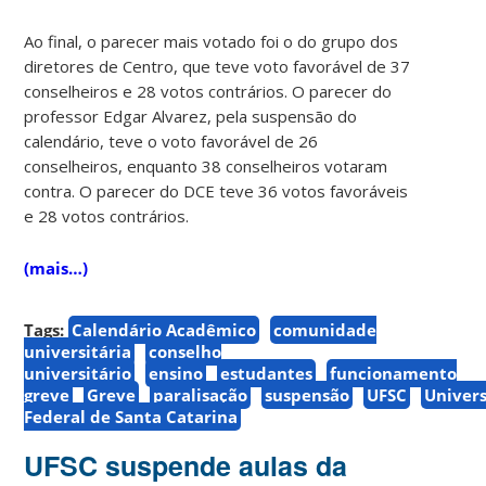
Ao final, o parecer mais votado foi o do grupo dos
diretores de Centro, que teve voto favorável de 37
conselheiros e 28 votos contrários. O parecer do
professor Edgar Alvarez, pela suspensão do
calendário, teve o voto favorável de 26
conselheiros, enquanto 38 conselheiros votaram
contra. O parecer do DCE teve 36 votos favoráveis
e 28 votos contrários.
(mais…)
Tags:
Calendário Acadêmico
comunidade
universitária
conselho
universitário
ensino
estudantes
funcionamento
greve
Greve
paralisação
suspensão
UFSC
Univer
Federal de Santa Catarina
UFSC suspende aulas da