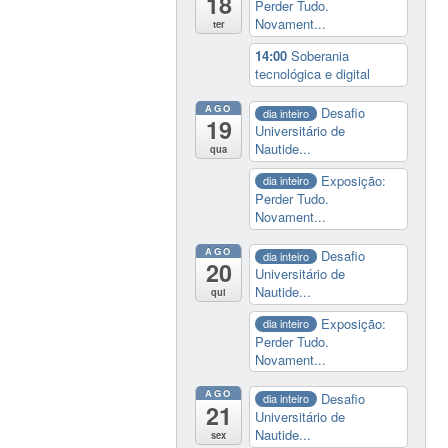
18
Perder Tudo.
Novament...
ter
14:00
Soberania
tecnológica e digital
AGO
Desafio
dia inteiro
19
Universitário de
Nautide...
qua
Exposição:
dia inteiro
Perder Tudo.
Novament...
AGO
Desafio
dia inteiro
20
Universitário de
Nautide...
qui
Exposição:
dia inteiro
Perder Tudo.
Novament...
AGO
Desafio
dia inteiro
21
Universitário de
Nautide...
sex