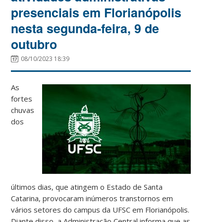
presenciais em Florianópolis
nesta segunda-feira, 9 de
outubro
08/10/2023 18:39
As
fortes
chuvas
dos
últimos dias, que atingem o Estado de Santa
Catarina, provocaram inúmeros transtornos em
vários setores do campus da UFSC em Florianópolis.
Diante disso, a Administração Central informa que as