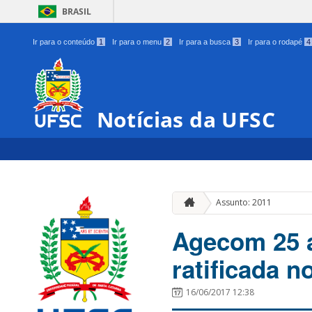
BRASIL
Ir para o conteúdo
1
Ir para o menu
2
Ir para a busca
3
Ir para o rodapé
4
Notícias da UFSC
Assunto: 2011
Agecom 25 a
ratificada n
16/06/2017 12:38