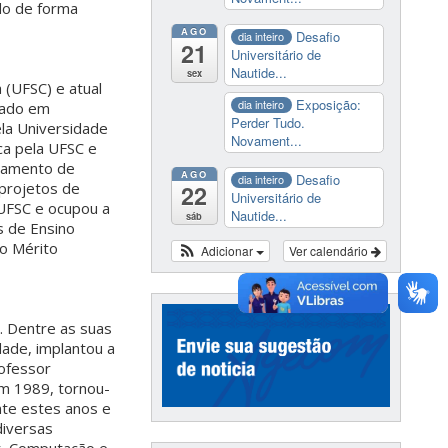
do de forma
AGO
Desafio
dia inteiro
21
Universitário de
Nautide...
sex
 (UFSC) e atual
Exposição:
dia inteiro
uado em
Perder Tudo.
ela Universidade
Novament...
ca pela UFSC e
rtamento de
AGO
Desafio
dia inteiro
projetos de
22
Universitário de
 UFSC e ocupou a
Nautide...
sáb
s de Ensino
o Mérito
Adicionar
Ver calendário
. Dentre as suas
idade, implantou a
rofessor
m 1989, tornou-
te estes anos e
diversas