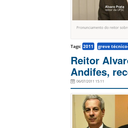
Pronunciamento do reitor sobre
Tags:
2011
greve técnico
Reitor Alvar
Andifes, re
06/07/2011 15:11