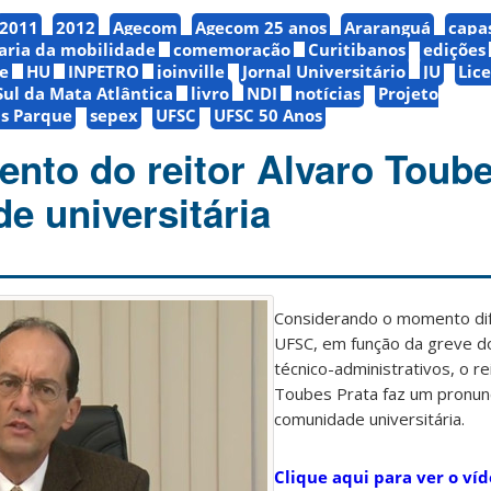
2011
2012
Agecom
Agecom 25 anos
Araranguá
capa
aria da mobilidade
comemoração
Curitibanos
edições
e
HU
INPETRO
joinville
Jornal Universitário
JU
Lic
Sul da Mata Atlântica
livro
NDI
notícias
Projeto
s Parque
sepex
UFSC
UFSC 50 Anos
nto do reitor Alvaro Toube
e universitária
Considerando o momento difíc
UFSC, em função da greve d
técnico-administrativos, o re
Toubes Prata faz um pronunc
comunidade universitária.
Clique aqui para ver o víd