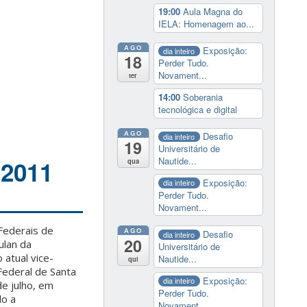
19:00
Aula Magna do
IELA: Homenagem ao...
AGO
Exposição:
dia inteiro
18
Perder Tudo.
Novament...
ter
14:00
Soberania
tecnológica e digital
AGO
Desafio
dia inteiro
19
Universitário de
Nautide...
 2011
qua
Exposição:
dia inteiro
Perder Tudo.
Novament...
Federais de
AGO
Desafio
dia inteiro
20
ulan da
Universitário de
 atual vice-
Nautide...
qui
Federal de Santa
Exposição:
dia inteiro
de julho, em
Perder Tudo.
do a
Novament...