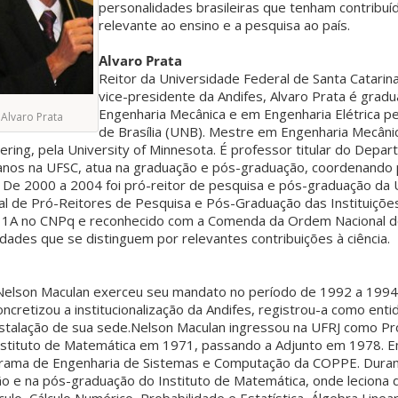
personalidades brasileiras que tenham contribuí
relevante ao ensino e a pesquisa ao país.
Alvaro Prata
Reitor da Universidade Federal de Santa Catarina
vice-presidente da Andifes, Alvaro Prata é grad
Engenharia Mecânica e em Engenharia Elétrica p
Alvaro Prata
de Brasília (UNB). Mestre em Engenharia Mecâni
ring, pela University of Minnesota. É professor titular do Depa
anos na UFSC, atua na graduação e pós-graduação, coordenando 
. De 2000 a 2004 foi pró-reitor de pesquisa e pós-graduação da
al de Pró-Reitores de Pesquisa e Pós-Graduação das Instituiçõe
el 1A no CNPq e reconhecido com a Comenda da Ordem Nacional d
alidades que se distinguem por relevantes contribuições à ciência.
Nelson Maculan exerceu seu mandato no período de 1992 a 1994
concretizou a institucionalização da Andifes, registrou-a como ent
instalação de sua sede.Nelson Maculan ingressou na UFRJ como P
stituto de Matemática em 1971, passando a Adjunto em 1978. E
ograma de Engenharia de Sistemas e Computação da COPPE. Duran
ão e na pós-graduação do Instituto de Matemática, onde leciona 