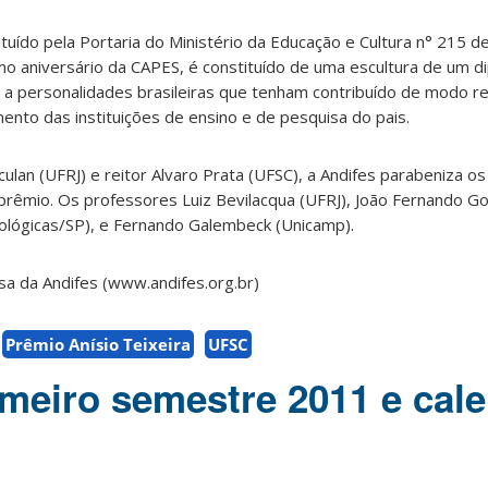
ituído pela Portaria do Ministério da Educação e Cultura n° 215 
mo aniversário da CAPES, é constituído de uma escultura de um d
 a personalidades brasileiras que tenham contribuído de modo r
ento das instituições de ensino e de pesquisa do pais.
ulan (UFRJ) e reitor Alvaro Prata (UFSC), a Andifes parabeniza os
prêmio. Os professores Luiz Bevilacqua (UFRJ), João Fernando G
nológicas/SP), e Fernando Galembeck (Unicamp).
sa da Andifes (www.andifes.org.br)
Prêmio Anísio Teixeira
UFSC
imeiro semestre 2011 e cal