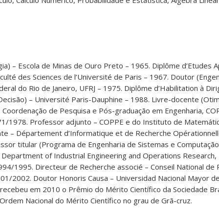
álculo, Cálculo Numérico, Probabilidade e Estatística, Álgebra Line
gia) – Escola de Minas de Ouro Preto – 1965. Diplôme d’Etudes 
culté des Sciences de l’Université de Paris – 1967. Doutor (Enge
ral do Rio de Janeiro, UFRJ – 1975. Diplôme d’Habilitation à Dir
cisão) – Université Paris-Dauphine – 1988. Livre-docente (Otim
– Coordenação de Pesquisa e Pós-graduação em Engenharia, COP
1/1978. Professor adjunto – COPPE e do Instituto de Matemátic
nte – Département d’Informatique et de Recherche Opérationnell
ssor titular (Programa de Engenharia de Sistemas e Computaçã
– Department of Industrial Engineering and Operations Research, 
94/1995. Directeur de Recherche associé – Conseil National de
 2001/2002. Doutor Honoris Causa – Universidad Nacional Mayor d
 recebeu em 2010 o Prêmio do Mérito Científico da Sociedade Bra
Ordem Nacional do Mérito Científico no grau de Grã-cruz.