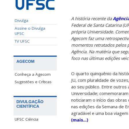
A história recente da
Agênci
Divulga
Federal de Santa Catarina (U
Assine o Divulga
própria Universidade. Come
UFSC
Agecom faz uma retrospectiv
TV UFSC
momentos retratados pelos p
Agência. Na matéria que segu
foco nas últimas edições veicu
AGECOM
O quarto quinquênio da histó
Conheça a Agecom
JU, com pluralidade de voze
Sugestões e Críticas
ao seu público. Entre outros
Universidade; comemoraram o
noticiaram o início das obra
DIVULGAÇÃO
nas edições da Semana de En
CIENTÍFICA
agradável e uma boa viagem p
UFSC Ciência
(mais…)