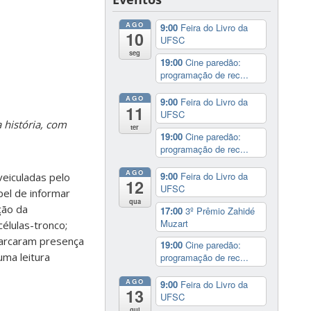
AGO
9:00
Feira do Livro da
10
UFSC
seg
19:00
Cine paredão:
programação de rec...
AGO
9:00
Feira do Livro da
11
UFSC
 história, com
ter
19:00
Cine paredão:
programação de rec...
AGO
9:00
Feira do Livro da
veiculadas pelo
12
UFSC
pel de informar
qua
ção da
17:00
3º Prêmio Zahidé
Muzart
élulas-tronco;
 marcaram presença
19:00
Cine paredão:
ma leitura
programação de rec...
AGO
9:00
Feira do Livro da
13
UFSC
qui