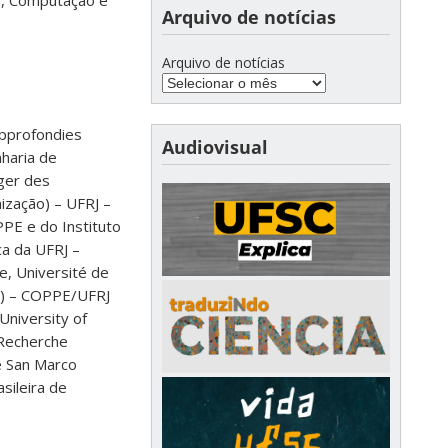
ar, Computação e
Arquivo de notícias
Arquivo de notícias
Approfondies
Audiovisual
nharia de
iger des
ização) – UFRJ –
PE e do Instituto
a da UFRJ –
e, Université de
o) – COPPE/UFRJ
University of
 Recherche
e San Marco
sileira de