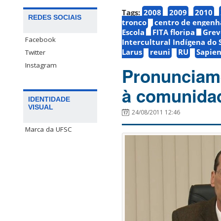
Tags:
2008
2009
2010
REDES SOCIAIS
tronco
centro de engenh
Escola
FITA floripa
Grev
Facebook
Intercultural Indígena do 
Larus
reuni
RU
Sapien
Twitter
Instagram
Pronunciame
à comunidad
IDENTIDADE
VISUAL
24/08/2011 12:46
Marca da UFSC