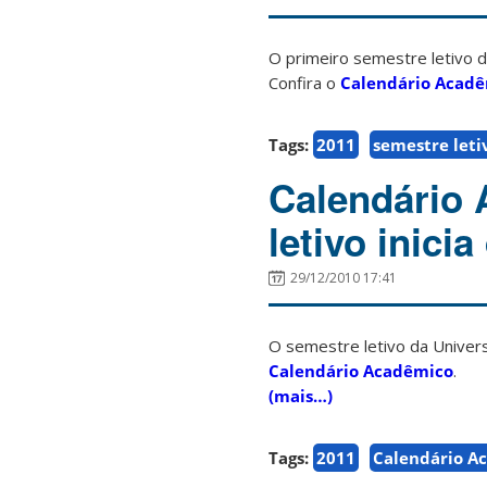
O primeiro semestre letivo d
Confira o
Calendário Acad
Tags:
2011
semestre leti
Calendário
letivo inici
29/12/2010 17:41
O semestre letivo da Univers
Calendário Acadêmico
.
(mais…)
Tags:
2011
Calendário A