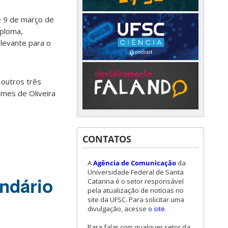
de 9 de março de
iploma,
elevante para o
 outros três
omes de Oliveira
CONTATOS
A
Agência de Comunicação
da
Universidade Federal de Santa
endário
Catarina é o setor responsável
pela atualização de notícias no
site da UFSC. Para solicitar uma
divulgação, acesse
o site
.
Para falar com qualquer setor da