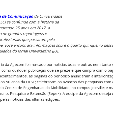
a de Comunicação
da Universidade
FSC) se confunde com a história da
morando 25 anos em 2017, a
a de grandes reportagens e
rofissionais que passaram pela
e, você encontrará informações sobre o quarto quinquênio dessa
lados do Jornal Universitário (JU).
ria da Agecom foi marcado por notícias boas e outras nem tanto 
s, como qualquer publicação que se preze e que cumpra com o pa
 acontecimentos, as páginas do periódico anunciaram a interioriza
s 50 anos da UFSC; celebraram os avanços das pesquisas com c
s do Centro de Engenharias da Mobilidade, no campus Joinville; e
sino, Pesquisa e Extensão (Sepex). A equipe da Agecom deseja u
elas notícias das últimas edições.