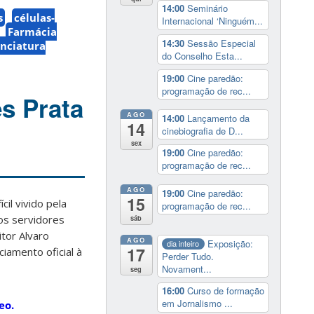
14:00
Seminário
s
células-
Internacional ‘Ninguém...
Farmácia
14:30
Sessão Especial
enciatura
do Conselho Esta...
19:00
Cine paredão:
programação de rec...
s Prata
AGO
14:00
Lançamento da
14
cinebiografia de D...
sex
19:00
Cine paredão:
programação de rec...
AGO
19:00
Cine paredão:
15
il vivido pela
programação de rec...
os servidores
sáb
itor Alvaro
AGO
Exposição:
dia inteiro
17
iamento oficial à
Perder Tudo.
Novament...
seg
16:00
Curso de formação
em Jornalismo ...
eo.