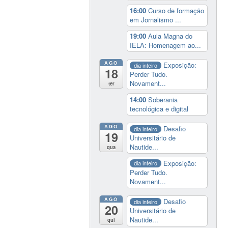
16:00
Curso de formação
em Jornalismo ...
19:00
Aula Magna do
IELA: Homenagem ao...
AGO
Exposição:
dia inteiro
18
Perder Tudo.
Novament...
ter
14:00
Soberania
tecnológica e digital
AGO
Desafio
dia inteiro
19
Universitário de
Nautide...
qua
Exposição:
dia inteiro
Perder Tudo.
Novament...
AGO
Desafio
dia inteiro
20
Universitário de
Nautide...
qui