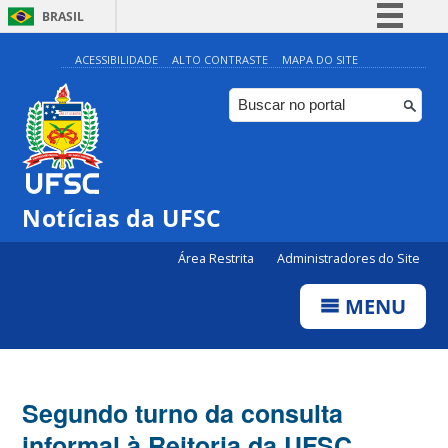
BRASIL
Simplifique!
ACESSIBILIDADE
ALTO CONTRASTE
MAPA DO SITE
Comunica BR
Participe
Acesso à informação
Legislação
Notícias da UFSC
Canais
Área Restrita
Administradores do Site
MENU
Segundo turno da consulta
informal à Reitoria da UFSC