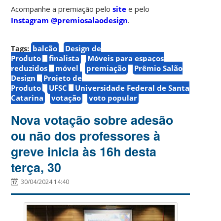
Acompanhe a premiação pelo
site
e pelo
Instagram @premiosalaodesign
.
Tags:
balcão
Design de
Produto
finalista
Móveis para espaços
reduzidos
móvel
premiação
Prêmio Salão
Design
Projeto de
Produto
UFSC
Universidade Federal de Santa
Catarina
votação
voto popular
Nova votação sobre adesão
ou não dos professores à
greve inicia às 16h desta
terça, 30
30/04/2024 14:40