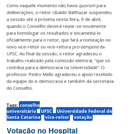
Como naquele momento não havia
quorum
para
deliberações, o reitor Ubaldo Balthazar suspendeu
a sessão até a próxima sexta-feira, 9 de abril,
quando o Conselho deverá reunir-se novamente
para homologar os resultados e encaminhá-lo
oficialmente para o reitor, que fará a nomeação no
novo vice-reitor ou vice-reitora
pro-tempore
da
UFSC. Ao final da sessão, o reitor agradeceu o
trabalho realizado pela comissão eleitoral, “que só
contribui para a democracia na Universidade”. O
professor Pedro Mello agradeceu o apoio recebido
da equipe do e-democracia e também da secretaria
do Conselho.
Tags:
conselho
universitário
UFSC
Universidade Federal de
Santa Catarina
vice-reitor
votação
Votação no Hospital