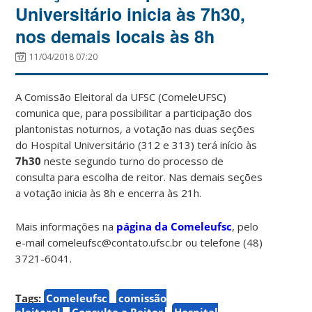
Universitário inicia às 7h30,
nos demais locais às 8h
11/04/2018 07:20
A Comissão Eleitoral da UFSC (ComeleUFSC)
comunica que, para possibilitar a participação dos
plantonistas noturnos, a votação nas duas seções
do Hospital Universitário (312 e 313) terá início às
7h30
neste segundo turno do processo de
consulta para escolha de reitor. Nas demais seções
a votação inicia às 8h e encerra às 21h.
Mais informações na
página da Comeleufsc
, pelo
e-mail comeleufsc@contato.ufsc.br ou telefone (48)
3721-6041.
Tags:
Comeleufsc
comissão
eleitoral
Consulta a Reitor
Hospital