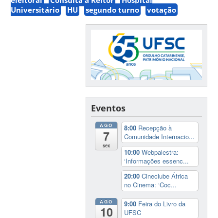
Universitário
HU
segundo turno
votação
Eventos
AGO
8:00
Recepção à
7
Comunidade Internacio...
sex
10:00
Webpalestra:
‘Informações essenc...
20:00
Cineclube África
no Cinema: ‘Coc...
AGO
9:00
Feira do Livro da
10
UFSC