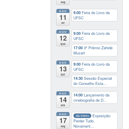
seg
AGO
9:00
Feira do Livro da
11
UFSC
ter
AGO
9:00
Feira do Livro da
12
UFSC
qua
17:00
3º Prêmio Zahidé
Muzart
AGO
9:00
Feira do Livro da
13
UFSC
qui
14:30
Sessão Especial
do Conselho Esta...
AGO
14:00
Lançamento da
14
cinebiografia de D...
sex
AGO
Exposição:
dia inteiro
17
Perder Tudo.
Novament...
seg