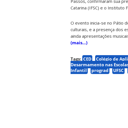
Passos, confirmaram sua pre
Catarina (IFSC) e o Instituto 
O evento inicia-se no Pátio do
culturais, e a presença dos
ainda apresentações musicai
(mais…)
Tags:
CED
Colégio de Apl
Desarmamento nas Escola
Infantil
prograd
UFSC