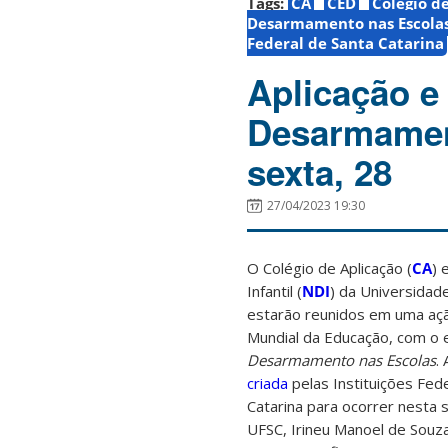
Tags:
CA
CED
Colégio d
Desarmamento nas Escola
Federal de Santa Catarina
Aplicação e
Desarmament
sexta, 28
27/04/2023 19:30
O Colégio de Aplicação (
CA
) 
Infantil (
NDI
) da Universidad
estarão reunidos em uma açã
Mundial da Educação, com o
Desarmamento nas Escolas
.
criada
pelas Instituições Fed
Catarina para ocorrer nesta 
UFSC, Irineu Manoel de Souza,