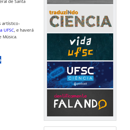
ral de Santa
 artístico-
da UFSC
, e haverá
e Música.
o