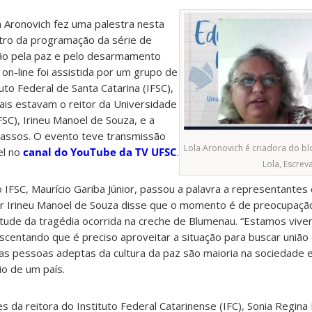
a Aronovich fez uma palestra nesta
ntro da programação da série de
ação pela paz e pelo desarmamento
on-line foi assistida por um grupo de
to Federal de Santa Catarina (IFSC),
uais estavam o reitor da Universidade
FSC), Irineu Manoel de Souza, e a
 Passos. O evento teve transmissão
Lola Aronovich é criadora do blo
el no
canal do YouTube da TV UFSC
.
Lola, Escrev
o IFSC, Maurício Gariba Júnior, passou a palavra a representantes 
or Irineu Manoel de Souza disse que o momento é de preocupaçã
irtude da tragédia ocorrida na creche de Blumenau. “Estamos viven
escentando que é preciso aproveitar a situação para buscar união
e as pessoas adeptas da cultura da paz são maioria na sociedade 
o de um país.
a reitora do Instituto Federal Catarinense (IFC), Sonia Regina