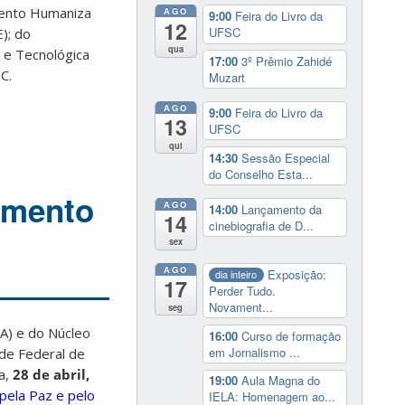
mento Humaniza
AGO
9:00
Feira do Livro da
12
UFSC
); do
qua
l e Tecnológica
17:00
3º Prêmio Zahidé
C.
Muzart
AGO
9:00
Feira do Livro da
13
UFSC
qui
14:30
Sessão Especial
do Conselho Esta...
amento
AGO
14:00
Lançamento da
14
cinebiografia de D...
sex
AGO
Exposição:
dia inteiro
17
Perder Tudo.
Novament...
seg
CA) e do Núcleo
16:00
Curso de formação
em Jornalismo ...
ade Federal de
ra,
28 de abril,
19:00
Aula Magna do
 pela Paz e pelo
IELA: Homenagem ao...