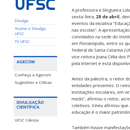
A professora e blogueira Lol
sexta-feira,
28 de abril
, de
Divulga
eventos da iniciativa “Educ
Assine o Divulga
nas escolas”. A apresentação 
UFSC
convidados na sede do Institu
TV UFSC
em Florianópolis, entre os q
Federal de Santa Catarina (U
vice-reitora Joana Célia dos
AGECOM
pela internet e está disponív
Conheça a Agecom
Antes da palestra, o reitor d
Sugestões e Críticas
entidades presentes. O reit
instituições escolares, em v
medo”, afirmou o reitor, acr
DIVULGAÇÃO
coletivos. Irineu afirmou qu
CIENTÍFICA
educação é o maior patrimôni
UFSC Ciência
Também houve manifestações d