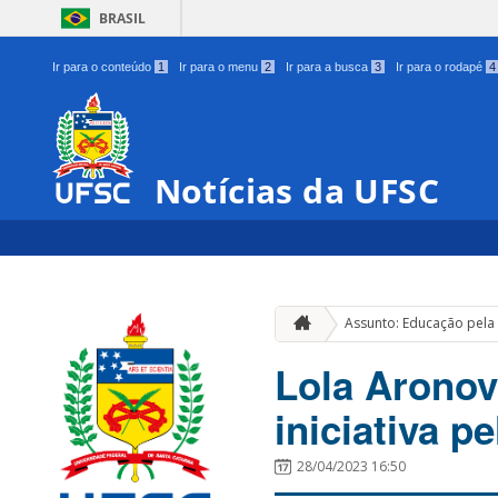
BRASIL
Ir para o conteúdo
1
Ir para o menu
2
Ir para a busca
3
Ir para o rodapé
4
Notícias da UFSC
Assunto: Educação pela
Lola Aronov
iniciativa p
28/04/2023 16:50