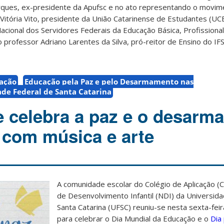
rques, ex-presidente da Apufsc e no ato representando o movi
 Vitória Vito, presidente da União Catarinense de Estudantes (UCE
acional dos Servidores Federais da Educação Básica, Profissiona
 professor Adriano Larentes da Silva, pró-reitor de Ensino do IFS
ação
Educação pela Paz e pelo Desarmamento nas
ade Federal de Santa Catarina
 celebra a paz e o desarm
 com música e arte
A comunidade escolar do Colégio de Aplicação (
de Desenvolvimento Infantil (NDI) da Universid
Santa Catarina (UFSC) reuniu-se nesta sexta-fei
para celebrar o Dia Mundial da Educação e
o
Dia