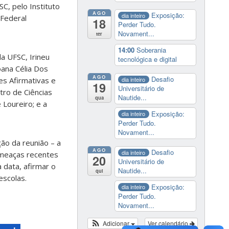
SC, pelo Instituto
AGO
Exposição:
dia inteiro
 Federal
18
Perder Tudo.
Novament...
ter
14:00
Soberania
a UFSC, Irineu
tecnológica e digital
oana Célia Dos
AGO
Desafio
dia inteiro
es Afirmativas e
19
Universitário de
tro de Ciências
Nautide...
qua
 Loureiro; e a
Exposição:
dia inteiro
Perder Tudo.
Novament...
ão da reunião – a
AGO
Desafio
dia inteiro
ameaças recentes
20
Universitário de
 data, afirmar o
Nautide...
qui
escolas.
Exposição:
dia inteiro
Perder Tudo.
Novament...
Adicionar
Ver calendário