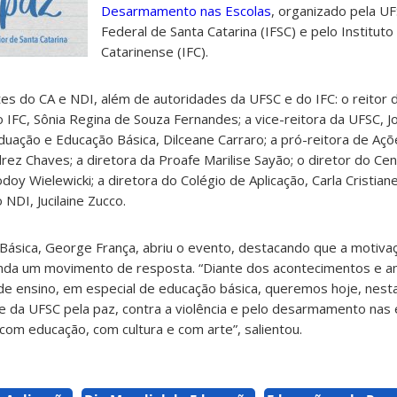
Desarmamento nas Escolas
, organizado pela UF
Federal de Santa Catarina (IFSC) e pelo Instituto
Catarinense (IFC).
 do CA e NDI, além de autoridades da UFSC e do IFC: o reitor d
o IFC, Sônia Regina de Souza Fernandes; a vice-reitora da UFSC, J
duação e Educação Básica, Dilceane Carraro; a pró-reitora de Açõ
rez Chaves; a diretora da Proafe Marilise Sayão; o diretor do Cen
y Wielewicki; a diretora do Colégio de Aplicação, Carla Cristiane
NDI, Jucilaine Zucco.
ásica, George França, abriu o evento, destacando que a motivaç
anda um movimento de resposta. “Diante dos acontecimentos e 
de ensino, em especial de educação básica, queremos hoje, nesta
 da UFSC pela paz, contra a violência e pelo desarmamento nas 
om educação, com cultura e com arte”, salientou.