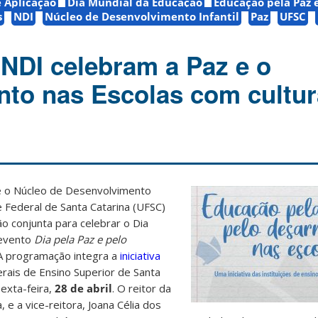
e Aplicação
Dia Mundial da Educação
Educação pela Paz 
s
NDI
Núcleo de Desenvolvimento Infantil
Paz
UFSC
 NDI celebram a Paz e o
o nas Escolas com cultur
e o Núcleo de Desenvolvimento
e Federal de Santa Catarina (UFSC)
o conjunta para celebrar o Dia
 evento
Dia pela Paz e pelo
 A programação integra a
iniciativa
erais de Ensino Superior de Santa
sexta-feira,
28 de abril
. O reitor da
 e a vice-reitora, Joana Célia dos