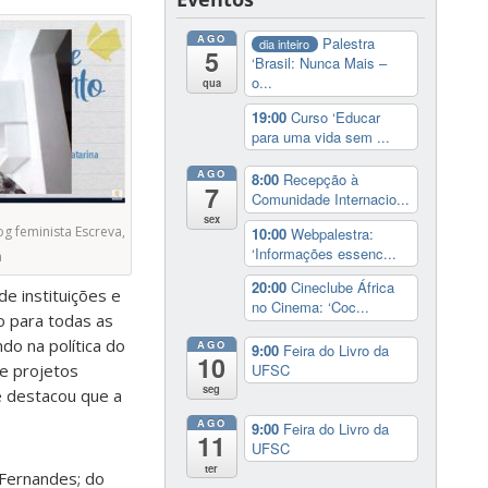
AGO
Palestra
dia inteiro
5
‘Brasil: Nunca Mais –
o...
qua
19:00
Curso ‘Educar
para uma vida sem ...
AGO
8:00
Recepção à
7
Comunidade Internacio...
sex
g feminista Escreva,
10:00
Webpalestra:
‘Informações essenc...
a
20:00
Cineclube África
de instituições e
no Cinema: ‘Coc...
o para todas as
do na política do
AGO
9:00
Feira do Livro da
10
UFSC
 e projetos
seg
e destacou que a
AGO
9:00
Feira do Livro da
11
UFSC
ter
 Fernandes; do