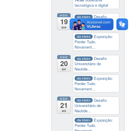
tecnológica e digital
AGO
Desafio
dia inteiro
19
Universitário de
Nautide...
qua
Exposição:
dia inteiro
Perder Tudo.
Novament...
AGO
Desafio
dia inteiro
20
Universitário de
Nautide...
qui
Exposição:
dia inteiro
Perder Tudo.
Novament...
AGO
Desafio
dia inteiro
21
Universitário de
Nautide...
sex
Exposição:
dia inteiro
Perder Tudo.
Novament...