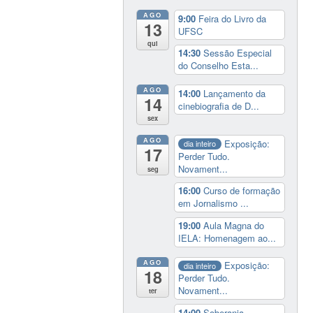
AGO
9:00
Feira do Livro da
13
UFSC
qui
14:30
Sessão Especial
do Conselho Esta...
AGO
14:00
Lançamento da
14
cinebiografia de D...
sex
AGO
Exposição:
dia inteiro
17
Perder Tudo.
Novament...
seg
16:00
Curso de formação
em Jornalismo ...
19:00
Aula Magna do
IELA: Homenagem ao...
AGO
Exposição:
dia inteiro
18
Perder Tudo.
Novament...
ter
14:00
Soberania