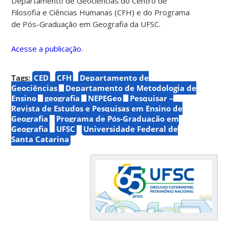
Departamento de Geociências do Centro de
Filosofia e Ciências Humanas (CFH) e do Programa
de Pós-Graduação em Geografia da UFSC.
Acesse a publicação
.
Tags:
CED
CFH
Departamento de
Geociências
Departamento de Metodologia de
Ensino
geografia
NEPEGeo
Pesquisar –
Revista de Estudos e Pesquisas em Ensino de
Geografia
Programa de Pós-Graduação em
Geografia
UFSC
Universidade Federal de
Santa Catarina