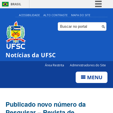
BRASIL
Simplifique!
ACESSIBILIDADE
ALTO CONTRASTE
MAPA DO SITE
Comunica BR
Participe
Acesso à informação
Legislação
Notícias da UFSC
Canais
Área Restrita
Administradores do Site
MENU
Publicado novo número da
Pesquisar – Revista de