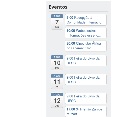
Eventos
AGO
8:00
Recepção à
7
Comunidade Internacio...
sex
10:00
Webpalestra:
‘Informações essenc...
20:00
Cineclube África
no Cinema: ‘Coc...
AGO
9:00
Feira do Livro da
10
UFSC
seg
AGO
9:00
Feira do Livro da
11
UFSC
ter
AGO
9:00
Feira do Livro da
12
UFSC
qua
17:00
3º Prêmio Zahidé
Muzart