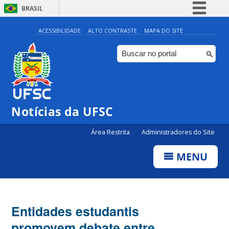
BRASIL
Simplifique!
ACESSIBILIDADE
ALTO CONTRASTE
MAPA DO SITE
Comunica BR
Participe
Acesso à informação
Legislação
Notícias da UFSC
Canais
Área Restrita
Administradores do Site
MENU
Entidades estudantis
promovem debate entre