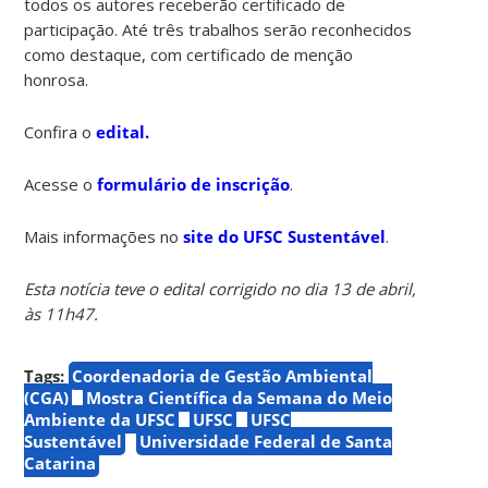
todos os autores receberão certificado de
participação. Até três trabalhos serão reconhecidos
como destaque, com certificado de menção
honrosa.
Confira o
edital.
Acesse o
formulário de inscrição
.
Mais informações
no
site do UFSC Sustentável
.
Esta notícia teve o edital corrigido no dia 13 de abril,
às 11h47.
Tags:
Coordenadoria de Gestão Ambiental
(CGA)
Mostra Científica da Semana do Meio
Ambiente da UFSC
UFSC
UFSC
Sustentável
Universidade Federal de Santa
Catarina