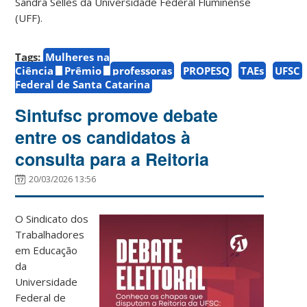
Sandra Selles da Universidade Federal Fluminense
(UFF).
Tags:
Mulheres na
Ciência
Prêmio
professoras
PROPESQ
TAEs
UFSC
Federal de Santa Catarina
Sintufsc promove debate
entre os candidatos à
consulta para a Reitoria
20/03/2026 13:56
O Sindicato dos
Trabalhadores
em Educação
da
Universidade
Federal de