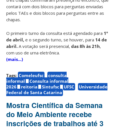
contará com dois blocos para perguntas enviadas
pelos TAEs e dois blocos para perguntas entre as
chapas.
O primeiro turno da consulta está agendado para
1º
de abril,
e o segundo turno, se houver, para
14 de
abril.
A votação será presencial,
das 8h às 21h
,
com uso de urna eletrônica.
(mais…)
Tags:
Comeleufsc
consulta
informal
Consulta informal
2026
reitoria
Sintufsc
UFSC
Universidade
Federal de Santa Catarina
Mostra Científica da Semana
do Meio Ambiente recebe
inscrições de trabalhos até 3