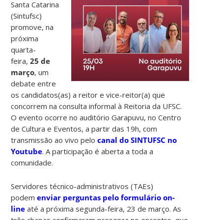
Santa Catarina
(Sintufsc)
promove, na
próxima
quarta-
feira,
25 de
março
, um
debate entre
os candidatos(as) a reitor e vice-reitor(a) que
concorrem na consulta informal à Reitoria da UFSC.
O evento ocorre no auditório Garapuvu, no Centro
de Cultura e Eventos, a partir das 19h, com
transmissão ao vivo pelo
canal do SINTUFSC no
Youtube
. A participação é aberta a toda a
comunidade.
Servidores técnico-administrativos (TAEs)
podem
enviar perguntas pelo formulário on-
line
até a próxima segunda-feira, 23 de março. As
três chapas confirmaram presença no encontro, que