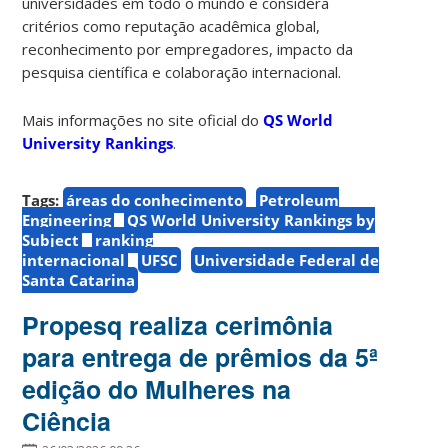
universidades em todo o mundo e considera
critérios como reputação acadêmica global,
reconhecimento por empregadores, impacto da
pesquisa científica e colaboração internacional.
Mais informações no site oficial do
QS World
University Rankings
.
Tags:
áreas do conhecimento
Petroleum
Engineering
QS World University Rankings by
Subject
ranking
internacional
UFSC
Universidade Federal de
Santa Catarina
Propesq realiza cerimônia
para entrega de prêmios da 5ª
edição do Mulheres na
Ciência