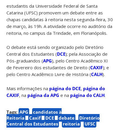
estudantis da Universidade Federal de Santa
Catarina (UFSC) promovem um debate entre as
chapas candidatas à reitoria nesta segunda-feira, 30
de março, às 19h. A atividade ocorre no auditório da
reitoria, no campus da Trindade, em Florianópolis.
O debate está sendo organizado pelo Diretório
Central dos Estudantes (
DCE
); pela Associação de
Pós-graduandos (
APG
), pelo Centro Acadêmico XI
de Fevereiro dos estudantes de Direito (
CAXIF
); e
pelo Centro Acadêmico Livre de História (
CALH
).
Mais informações na
página do DCE
,
página do
CAXIF
, na
página da APG
e na
página do CALH
.
Tags:
APG
candidatos à
Reitoria
Caxif
DCE
debate
Diretório
Central dos Estudantes
reitoria
UFSC