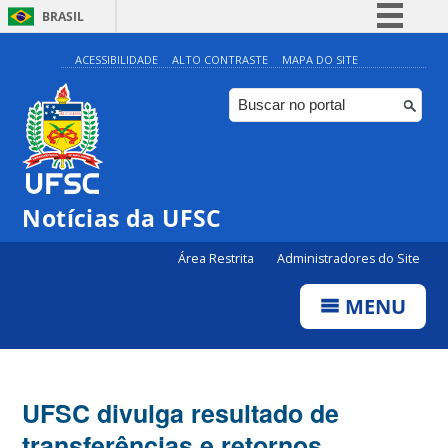
BRASIL
Simplifique!
ACESSIBILIDADE
ALTO CONTRASTE
MAPA DO SITE
Comunica BR
Participe
Acesso à informação
Legislação
Notícias da UFSC
Canais
Área Restrita
Administradores do Site
MENU
UFSC divulga resultado de
transferências e retornos