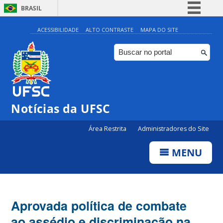
BRASIL
Simplifique!
ACESSIBILIDADE
ALTO CONTRASTE
MAPA DO SITE
Comunica BR
Participe
Acesso à informação
Legislação
Notícias da UFSC
Canais
Área Restrita
Administradores do Site
MENU
Aprovada política de combate
ao assédio e discriminação na