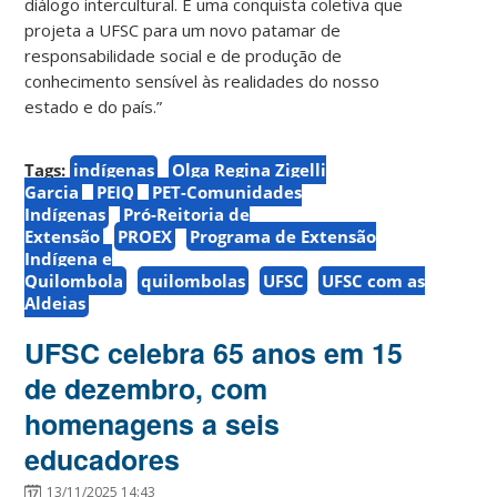
diálogo intercultural. É uma conquista coletiva que
projeta a UFSC para um novo patamar de
responsabilidade social e de produção de
conhecimento sensível às realidades do nosso
estado e do país.”
Tags:
indígenas
Olga Regina Zigelli
Garcia
PEIQ
PET-Comunidades
Indígenas
Pró-Reitoria de
Extensão
PROEX
Programa de Extensão
Indígena e
Quilombola
quilombolas
UFSC
UFSC com as
Aldeias
UFSC celebra 65 anos em 15
de dezembro, com
homenagens a seis
educadores
13/11/2025 14:43