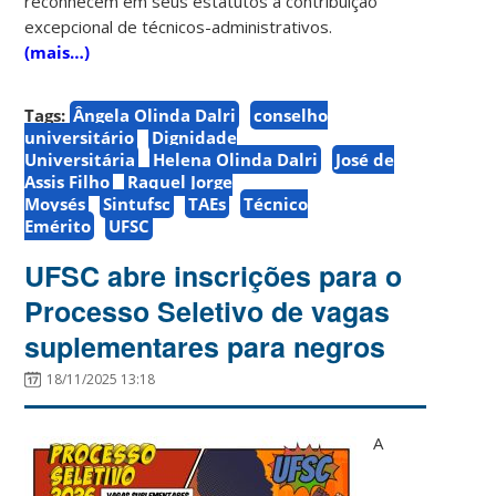
reconhecem em seus estatutos a contribuição
excepcional de técnicos-administrativos.
(mais…)
Tags:
Ângela Olinda Dalri
conselho
universitário
Dignidade
Universitária
Helena Olinda Dalri
José de
Assis Filho
Raquel Jorge
Moysés
Sintufsc
TAEs
Técnico
Emérito
UFSC
UFSC abre inscrições para o
Processo Seletivo de vagas
suplementares para negros
18/11/2025 13:18
A