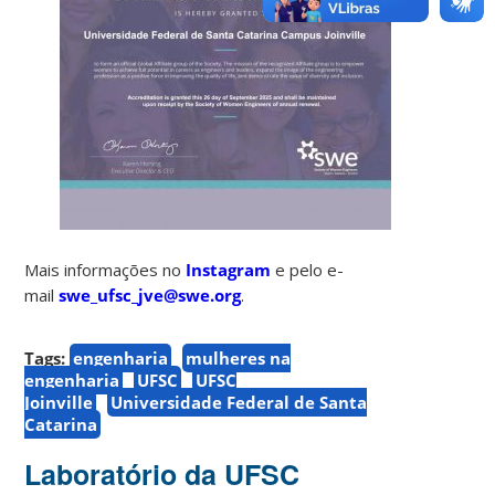
Mais informações no
Instagram
e pelo e-
mail
swe_ufsc_jve@swe.org
.
Tags:
engenharia
mulheres na
engenharia
UFSC
UFSC
Joinville
Universidade Federal de Santa
Catarina
Laboratório da UFSC