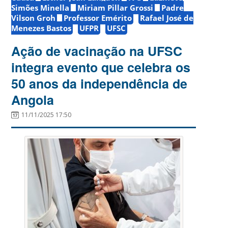
Simões Minella
Miriam Pillar Grossi
Padre
Vilson Groh
Professor Emérito
Rafael José de
Menezes Bastos
UFPR
UFSC
Ação de vacinação na UFSC
integra evento que celebra os
50 anos da independência de
Angola
11/11/2025 17:50