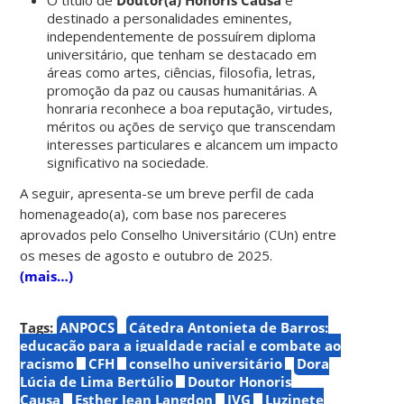
O título de
Doutor(a) Honoris Causa
é
destinado a personalidades eminentes,
independentemente de possuírem diploma
universitário, que tenham se destacado em
áreas como artes, ciências, filosofia, letras,
promoção da paz ou causas humanitárias. A
honraria reconhece a boa reputação, virtudes,
méritos ou ações de serviço que transcendam
interesses particulares e alcancem um impacto
significativo na sociedade.
A seguir, apresenta-se um breve perfil de cada
homenageado(a), com base nos pareceres
aprovados pelo Conselho Universitário (CUn) entre
os meses de agosto e outubro de 2025.
(mais…)
Tags:
ANPOCS
Cátedra Antonieta de Barros:
educação para a igualdade racial e combate ao
racismo
CFH
conselho universitário
Dora
Lúcia de Lima Bertúlio
Doutor Honoris
Causa
Esther Jean Langdon
IVG
Luzinete