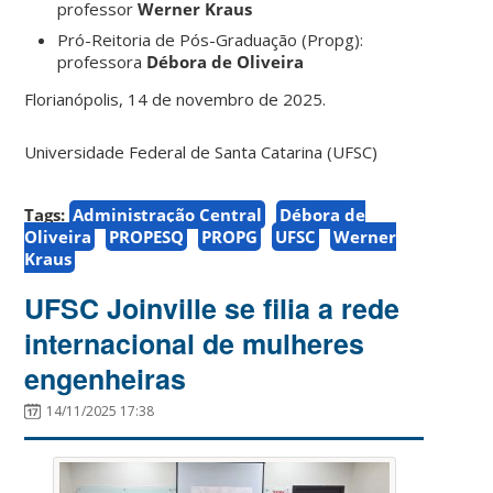
professor
Werner Kraus
Pró-Reitoria de Pós-Graduação (Propg):
professora
Débora de Oliveira
Florianópolis, 14 de novembro de 2025.
Universidade Federal de Santa Catarina (UFSC)
Tags:
Administração Central
Débora de
Oliveira
PROPESQ
PROPG
UFSC
Werner
Kraus
UFSC Joinville se filia a rede
internacional de mulheres
engenheiras
14/11/2025 17:38