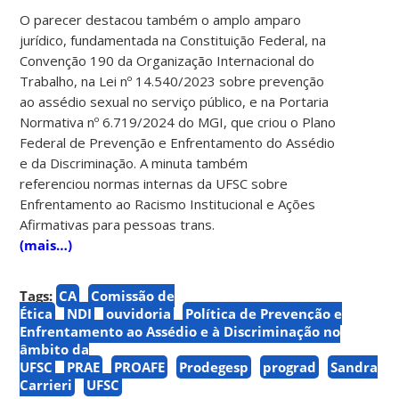
O parecer destacou também o amplo amparo
jurídico, fundamentada na Constituição Federal, na
Convenção 190 da Organização Internacional do
Trabalho, na Lei nº 14.540/2023 sobre prevenção
ao assédio sexual no serviço público, e na Portaria
Normativa nº 6.719/2024 do MGI, que criou o Plano
Federal de Prevenção e Enfrentamento do Assédio
e da Discriminação. A minuta também
referenciou normas internas da UFSC sobre
Enfrentamento ao Racismo Institucional e Ações
Afirmativas para pessoas trans.
(mais…)
Tags:
CA
Comissão de
Ética
NDI
ouvidoria
Política de Prevenção e
Enfrentamento ao Assédio e à Discriminação no
âmbito da
UFSC
PRAE
PROAFE
Prodegesp
prograd
Sandra
Carrieri
UFSC