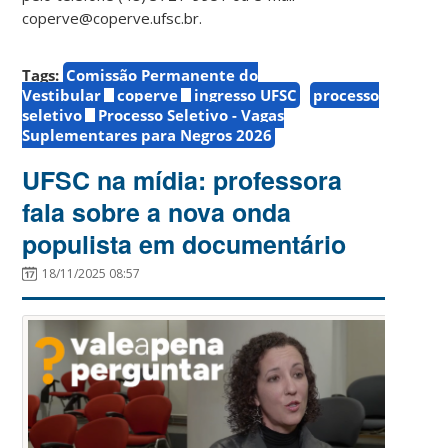
coperve@coperve.ufsc.br.
Tags:
Comissão Permanente do
Vestibular
coperve
ingresso UFSC
processo
seletivo
Processo Seletivo - Vagas
Suplementares para Negros 2026
UFSC na mídia: professora
fala sobre a nova onda
populista em documentário
18/11/2025 08:57