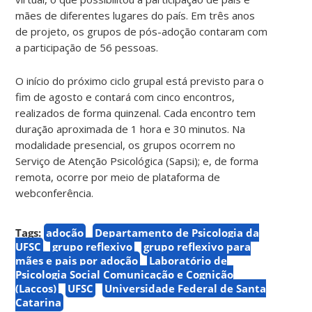
mães de diferentes lugares do país. Em três anos
de projeto, os grupos de pós-adoção contaram com
a participação de 56 pessoas.
O início do próximo ciclo grupal está previsto para o
fim de agosto e contará com cinco encontros,
realizados de forma quinzenal. Cada encontro tem
duração aproximada de 1 hora e 30 minutos. Na
modalidade presencial, os grupos ocorrem no
Serviço de Atenção Psicológica (Sapsi); e, de forma
remota, ocorre por meio de plataforma de
webconferência.
Tags:
adoção
Departamento de Psicologia da
UFSC
grupo reflexivo
grupo reflexivo para
mães e pais por adoção
Laboratório de
Psicologia Social Comunicação e Cognição
(Laccos)
UFSC
Universidade Federal de Santa
Catarina