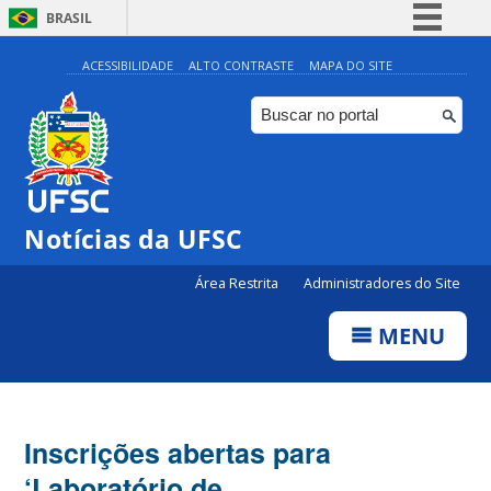
BRASIL
Simplifique!
ACESSIBILIDADE
ALTO CONTRASTE
MAPA DO SITE
Comunica BR
Participe
Acesso à informação
Legislação
Notícias da UFSC
Canais
Área Restrita
Administradores do Site
MENU
Inscrições abertas para
‘Laboratório de