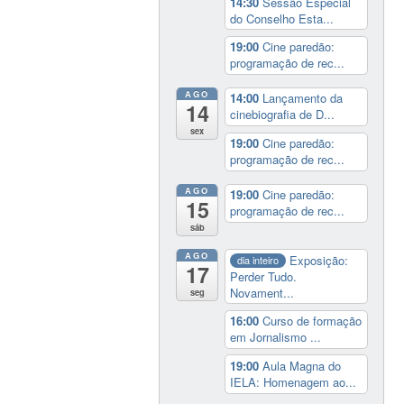
14:30
Sessão Especial
do Conselho Esta...
19:00
Cine paredão:
programação de rec...
AGO
14:00
Lançamento da
14
cinebiografia de D...
sex
19:00
Cine paredão:
programação de rec...
AGO
19:00
Cine paredão:
15
programação de rec...
sáb
AGO
Exposição:
dia inteiro
17
Perder Tudo.
Novament...
seg
16:00
Curso de formação
em Jornalismo ...
19:00
Aula Magna do
IELA: Homenagem ao...