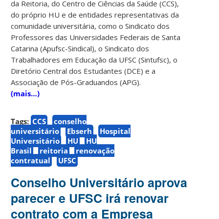
da Reitoria, do Centro de Ciências da Saúde (CCS),
do próprio HU e de entidades representativas da
comunidade universitária, como o Sindicato dos
Professores das Universidades Federais de Santa
Catarina (Apufsc-Sindical), o Sindicato dos
Trabalhadores em Educação da UFSC (Sintufsc), o
Diretório Central dos Estudantes (DCE) e a
Associação de Pós-Graduandos (APG).
(mais…)
Tags:
CCS
conselho
universitário
Ebserh
Hospital
Universitário
HU
HU
Brasil
reitoria
renovação
contratual
UFSC
Conselho Universitário aprova
parecer e UFSC irá renovar
contrato com a Empresa