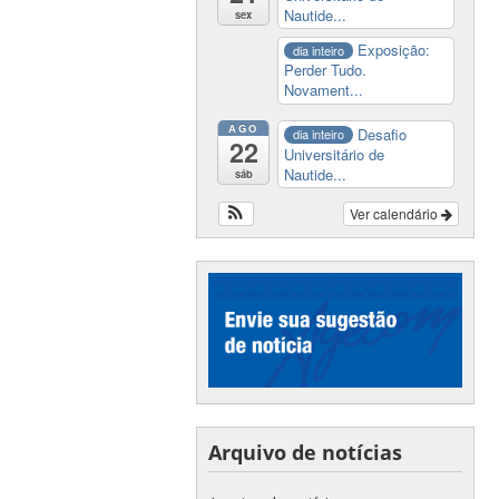
Nautide...
sex
Exposição:
dia inteiro
Perder Tudo.
Novament...
AGO
Desafio
dia inteiro
22
Universitário de
Nautide...
sáb
Ver calendário
Arquivo de notícias