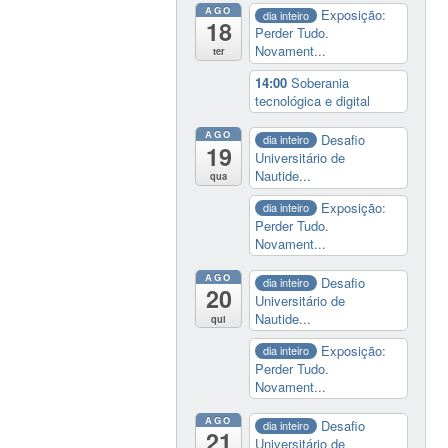
AGO
Exposição:
dia inteiro
18
Perder Tudo.
Novament...
ter
14:00
Soberania
tecnológica e digital
AGO
Desafio
dia inteiro
19
Universitário de
Nautide...
qua
Exposição:
dia inteiro
Perder Tudo.
Novament...
AGO
Desafio
dia inteiro
20
Universitário de
Nautide...
qui
Exposição:
dia inteiro
Perder Tudo.
Novament...
AGO
Desafio
dia inteiro
21
Universitário de