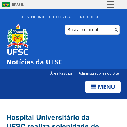
BRASIL
Simplifique!
ACESSIBILIDADE
ALTO CONTRASTE
MAPA DO SITE
Comunica BR
Participe
Acesso à informação
Legislação
Notícias da UFSC
Canais
Área Restrita
Administradores do Site
MENU
Hospital Universitário da
UFSC realiza solenidade de