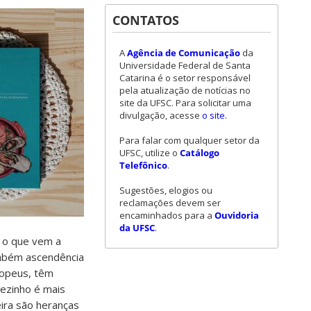
CONTATOS
A
Agência de Comunicação
da
Universidade Federal de Santa
Catarina é o setor responsável
pela atualização de notícias no
site da UFSC. Para solicitar uma
divulgação, acesse
o site
.
Para falar com qualquer setor da
UFSC, utilize o
Catálogo
Telefônico
.
Sugestões, elogios ou
reclamações devem ser
encaminhados para a
Ouvidoria
da UFSC
.
ia o que vem a
ambém ascendência
ropeus, têm
nezinho é mais
eira são heranças