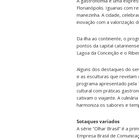
A gastronomia é uma express
Florianópolis. Iguarias com r
manezinha. A cidade, celebra
inovação com a valorização d
Da ilha ao continente, o pro
pontos da capital catarinense
Lagoa da Conceição e o Ribeir
Alguns dos destaques do ser
e as esculturas que revelam c
programa apresentado pela TV 
cultural com práticas gastro
cativam o viajante. A culinár
harmoniza os sabores e temp
Sotaques variados
A série “Olhar Brasil” é a pr
Empresa Brasil de Comunicaç