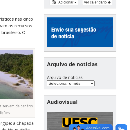
Adicionar
Ver calendário
ísticos nas cinco
inam os recursos
brasileiro. O
Arquivo de notícias
Arquivo de notícias
Audiovisual
ia servem de cenário
dições
ergipe; a Chapada
l do Novo Airão,