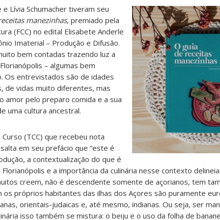
te e Lívia Schumacher tiveram seu
receitas manezinhas
, premiado pela
ura (FCC) no edital Elisabete Anderle
nio Imaterial – Produção e Difusão.
e muito bem contadas trazendo luz a
 Florianópolis – algumas bem
o. Os entrevistados são de idades
s, de vidas muito diferentes, mas
o amor pelo preparo comida e a sua
e uma cultura ancestral.
 Curso (TCC) que recebeu nota
salta em seu prefácio que “este é
trodução, a contextualização do que é
de Florianópolis e a importância da culinária nesse contexto deline
muitos creem, não é descendente somente de açorianos, tem t
em os próprios habitantes das ilhas dos Açores são puramente eu
icanas, orientais-judaicas e, até mesmo, indianas. Ou seja, ser ma
inária isso também se mistura: o beiju e o uso da folha de banan