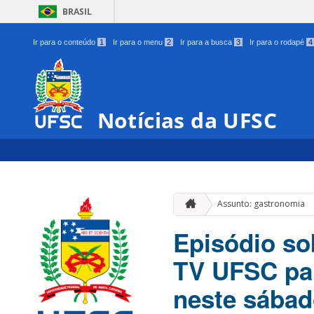
BRASIL
Ir para o conteúdo
1
Ir para o menu
2
Ir para a busca
3
Ir para o rodapé
4
Notícias da UFSC
Assunto: gastronomia
Episódio so
TV UFSC para
neste sába