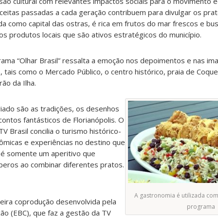
ão cultural com relevantes impactos sociais para o movimento 
eceitas passadas a cada geração contribuem para divulgar os prato
da como capital das ostras, é rica em frutos do mar frescos e bus
os produtos locais que são ativos estratégicos do município.
grama “Olhar Brasil” ressalta a emoção nos depoimentos e nas im
, tais como o Mercado Público, o centro histórico, praia de Coqu
ão da Ilha.
iado são as tradições, os desenhos
ontos fantásticos de Florianópolis. O
Brasil concilia o turismo histórico-
nômicas e experiências no destino que
ia é somente um aperitivo que
eros ao combinar diferentes pratos.
A gastronomia é utilizada co
imeira coprodução desenvolvida pela
programa
ão (EBC), que faz a gestão da TV