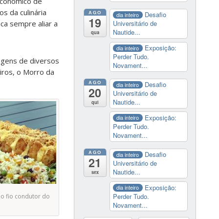
econômico de
s da culinária
AGO
Desafio
dia inteiro
19
ca sempre aliar a
Universitário de
Nautide...
qua
Exposição:
dia inteiro
Perder Tudo.
agens de diversos
Novament...
eiros, o Morro da
AGO
Desafio
dia inteiro
20
Universitário de
Nautide...
qui
Exposição:
dia inteiro
Perder Tudo.
Novament...
AGO
Desafio
dia inteiro
21
Universitário de
Nautide...
sex
Exposição:
dia inteiro
Perder Tudo.
mo fio condutor do
Novament...