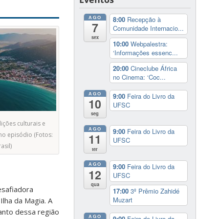
AGO
8:00
Recepção à
7
Comunidade Internacio...
sex
10:00
Webpalestra:
‘Informações essenc...
20:00
Cineclube África
no Cinema: ‘Coc...
AGO
9:00
Feira do Livro da
10
UFSC
seg
dições culturais e
AGO
9:00
Feira do Livro da
no episódio (Fotos:
11
UFSC
asil)
ter
AGO
9:00
Feira do Livro da
12
UFSC
qua
esafiadora
17:00
3º Prêmio Zahidé
Muzart
Ilha da Magia. A
canto dessa região
AGO
9:00
Feira do Livro da