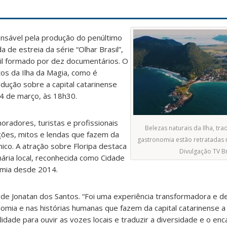
nsável pela produção do penúltimo
 de estreia da série “Olhar Brasil”,
sil formado por dez documentários. O
os da Ilha da Magia, como é
odução sobre a capital catarinense
14 de março, às 18h30.
oradores, turistas e profissionais
Belezas naturais da Ilha, tra
ções, mitos e lendas que fazem da
gastronomia estão retratadas 
nico. A atração sobre Floripa destaca
Divulgação TV Br
nária local, reconhecida como Cidade
omia desde 2014.
de Jonatan dos Santos. “Foi uma experiência transformadora e d
nomia e nas histórias humanas que fazem da capital catarinense a 
lidade para ouvir as vozes locais e traduzir a diversidade e o en