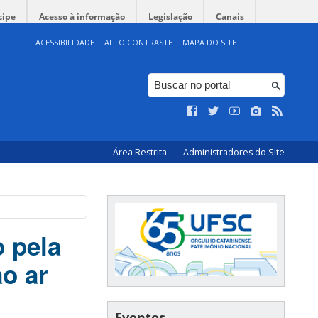
cipe
Acesso à informação
Legislação
Canais
ACESSIBILIDADE
ALTO CONTRASTE
MAPA DO SITE
Área Restrita
Administradores do Site
o pela
ao ar
Eventos