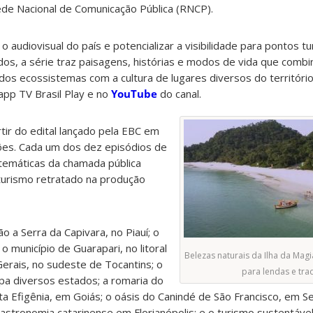
ede Nacional de Comunicação Pública (RNCP).
 audiovisual do país e potencializar a visibilidade para pontos tur
os, a série traz paisagens, histórias e modos de vida que comb
dos ecossistemas com a cultura de lugares diversos do território 
app TV Brasil Play e no
YouTube
do canal.
rtir do edital lançado pela EBC em
ões. Cada um dos dez episódios de
s temáticas da chamada pública
turismo retratado na produção
 a Serra da Capivara, no Piauí; o
 município de Guarapari, no litoral
Belezas naturais da Ilha da Mag
Gerais, no sudeste de Tocantins; o
para lendas e tra
pa diversos estados; a romaria do
 Efigênia, em Goiás; o oásis do Canindé de São Francisco, em S
astronomia catarinense em Florianópolis; e o turismo sustentáve