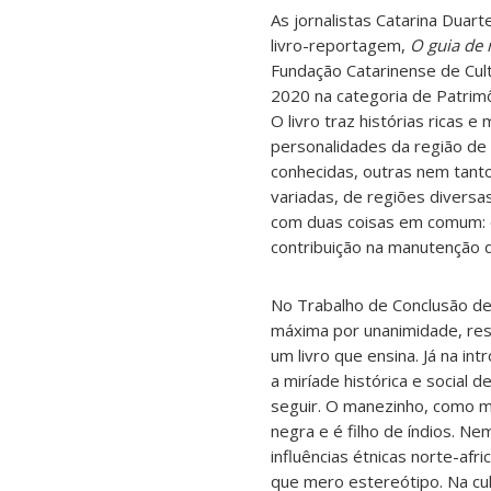
As jornalistas Catarina Duar
livro-reportagem,
O guia de 
Fundação Catarinense de Cult
2020 na categoria de Patrimô
O livro traz histórias ricas 
personalidades da região de
conhecidas, outras nem tant
variadas, de regiões diversa
com duas coisas em comum: 
contribuição na manutenção d
No Trabalho de Conclusão de
máxima por unanimidade, res
um livro que ensina. Já na in
a miríade histórica e social 
seguir. O manezinho, como 
negra e é filho de índios. N
influências étnicas norte-afr
que mero estereótipo. Na cul