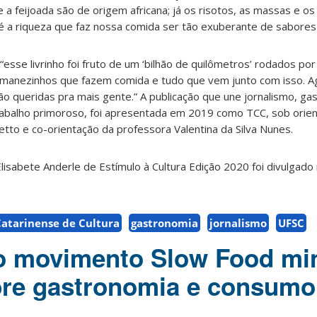
 e a feijoada são de origem africana; já os risotos, as massas e o
 a riqueza que faz nossa comida ser tão exuberante de sabores 
 “esse livrinho foi fruto de um ‘bilhão de quilômetros’ rodados por
e manezinhos que fazem comida e tudo que vem junto com isso. 
o queridas pra mais gente.” A publicação que une jornalismo, gas
rabalho primoroso, foi apresentada em 2019 como TCC, sob orie
etto e co-orientação da professora Valentina da Silva Nunes.
lisabete Anderle de Estímulo à Cultura Edição 2020 foi divulgado 
atarinense de Cultura
gastronomia
jornalismo
UFSC
o movimento Slow Food min
bre gastronomia e consumo