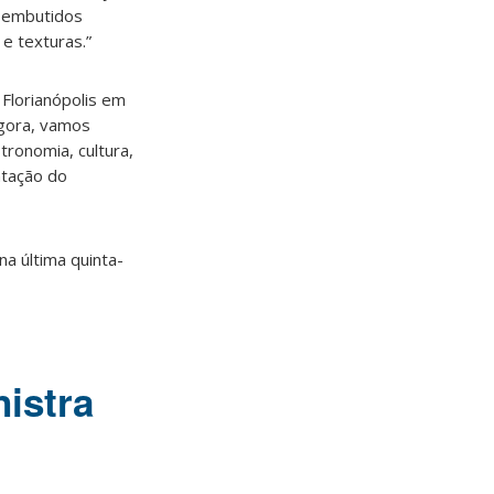
s embutidos
e texturas.”
 Florianópolis em
Agora, vamos
tronomia, cultura,
ntação do
na última quinta-
istra