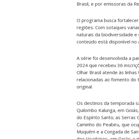
Brasil, e por emissoras da R
O programa busca fortalecer o
regiões. Com sotaques variad
naturais da biodiversidade e 
conteúdo está disponível no 
A série foi desenvolvida a pa
2024 que recebeu 36 inscriç
Olhar Brasil atende às linha
relacionadas ao fomento do 
original.
Os destinos da temporada são
Quilombo Kalunga, em Goiás; o
do Espírito Santo; as Serras 
Caminho do Peabiru, que ocu
Muquém e a Congada de Santa
dos Veadeiros, em Goiás; a g