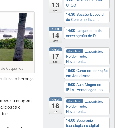
13
UFSC
qui
14:30
Sessão Especial
do Conselho Esta...
AGO
14:00
Lançamento da
14
cinebiografia de D...
sex
AGO
Exposição:
dia inteiro
17
Perder Tudo.
Novament...
seg
a de Coqueiros
16:00
Curso de formação
em Jornalismo ...
cultura, a herança
19:00
Aula Magna do
IELA: Homenagem ao...
AGO
omover a imagem
Exposição:
dia inteiro
18
Perder Tudo.
eliciosas e
Novament...
ter
ticos.
14:00
Soberania
tecnológica e digital