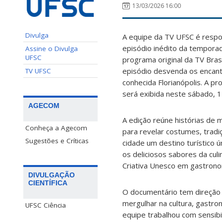
13/03/2026 16:00
Divulga
A equipe da TV UFSC é respo
episódio inédito da temporada
Assine o Divulga
UFSC
programa original da TV Bra
episódio desvenda os encant
TV UFSC
conhecida Florianópolis. A pr
será exibida neste sábado, 
AGECOM
A edição reúne histórias de m
Conheça a Agecom
para revelar costumes, tradi
Sugestões e Críticas
cidade um destino turístico ú
os deliciosos sabores da culi
Criativa Unesco em gastron
DIVULGAÇÃO
CIENTÍFICA
O documentário tem direção 
mergulhar na cultura, gastro
UFSC Ciência
equipe trabalhou com sensibi