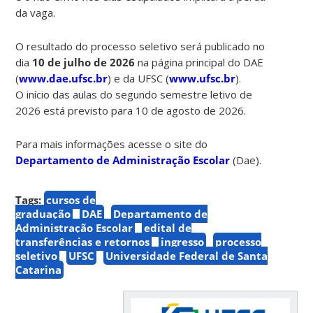
da vaga.
O resultado do processo seletivo
será publicado no
dia
10 de julho de 2026
na página principal do DAE
(
www.dae.ufsc.br
) e da UFSC (
www.ufsc.br
).
O início das aulas do segundo semestre letivo de
2026 está previsto para 10 de agosto de 2026.
Para mais informações acesse o site do
Departamento de Administração Escolar
(Dae).
Tags:
cursos de
graduação
DAE
Departamento de
Administração Escolar
edital de
transferências e retornos
ingresso
processo
seletivo
UFSC
Universidade Federal de Santa
Catarina