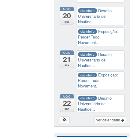
AGO
Desafio
dia inteiro
20
Universitário de
Nautide...
qui
Exposição:
dia inteiro
Perder Tudo.
Novament...
AGO
Desafio
dia inteiro
21
Universitário de
Nautide...
sex
Exposição:
dia inteiro
Perder Tudo.
Novament...
AGO
Desafio
dia inteiro
22
Universitário de
Nautide...
sáb
Ver calendário