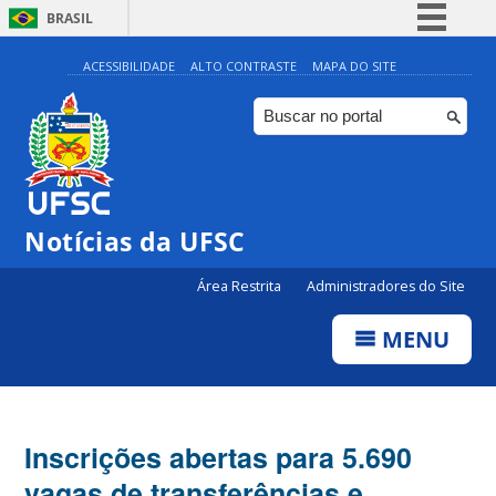
BRASIL
Simplifique!
ACESSIBILIDADE
ALTO CONTRASTE
MAPA DO SITE
Comunica BR
Participe
Acesso à informação
Legislação
Notícias da UFSC
Canais
Área Restrita
Administradores do Site
MENU
Inscrições abertas para 5.690
vagas de transferências e