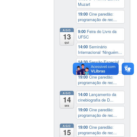
Muzart
19:00
Cine paredão:
programação de rec...
AGO
9:00
Feira do Livro da
13
UFSC
qui
14:00
Seminário
Internacional ‘Ninguém...
14:30
Sessão Especial
do Conselho Esta...
19:00
Cine paredão:
programação de rec...
AGO
14:00
Lançamento da
14
cinebiografia de D...
sex
19:00
Cine paredão:
programação de rec...
AGO
19:00
Cine paredão:
15
programação de rec...