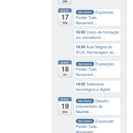
sáb
AGO
Exposição:
dia inteiro
17
Perder Tudo.
Novament...
seg
16:00
Curso de formação
em Jornalismo ...
19:00
Aula Magna do
IELA: Homenagem ao...
AGO
Exposição:
dia inteiro
18
Perder Tudo.
Novament...
ter
14:00
Soberania
tecnológica e digital
AGO
Desafio
dia inteiro
19
Universitário de
Nautide...
qua
Exposição:
dia inteiro
Perder Tudo.
Novament...