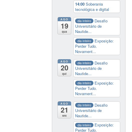
14:00
Soberania
tecnológica e digital
AGO
Desafio
dia inteiro
19
Universitário de
Nautide...
qua
Exposição:
dia inteiro
Perder Tudo.
Novament...
AGO
Desafio
dia inteiro
20
Universitário de
Nautide...
qui
Exposição:
dia inteiro
Perder Tudo.
Novament...
AGO
Desafio
dia inteiro
21
Universitário de
Nautide...
sex
Exposição:
dia inteiro
Perder Tudo.