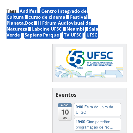
Tags:
Andifes
Centro Integrado de
Cultura
curso de cinema
Festival
Planeta.Doc
II Fórum Audiovisual de
Natureza
Labcine UFSC
Neambi
Sala
Verde
Sapiens Parque
TV UFSC
UFSC
Eventos
AGO
9:00
Feira do Livro da
10
UFSC
seg
19:00
Cine paredão:
programação de rec...