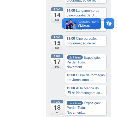
programação de rec...
AGO
14:00
Lançamento da
14
cinebiografia de D...
sex
19:00
Cine paredão:
programação de rec...
AGO
19:00
Cine paredão:
15
programação de rec...
sáb
AGO
Exposição:
dia inteiro
17
Perder Tudo.
Novament...
seg
16:00
Curso de formação
em Jornalismo ...
19:00
Aula Magna do
IELA: Homenagem ao...
AGO
Exposição:
dia inteiro
18
Perder Tudo.
Novament...
ter