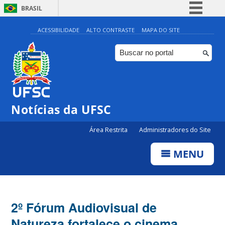
BRASIL
Simplifique!
ACESSIBILIDADE
ALTO CONTRASTE
MAPA DO SITE
Comunica BR
Participe
Acesso à informação
Legislação
Notícias da UFSC
Canais
Área Restrita
Administradores do Site
MENU
2º Fórum Audiovisual de
Natureza fortalece o cinema