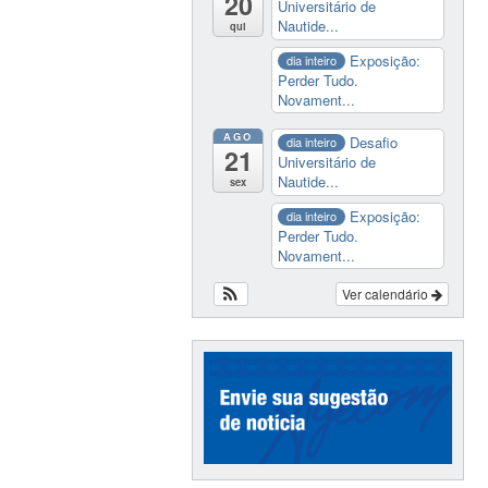
20
Universitário de
Nautide...
qui
Exposição:
dia inteiro
Perder Tudo.
Novament...
AGO
Desafio
dia inteiro
21
Universitário de
Nautide...
sex
Exposição:
dia inteiro
Perder Tudo.
Novament...
Ver calendário