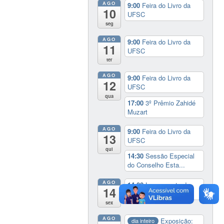
AGO
9:00
Feira do Livro da
10
UFSC
seg
AGO
9:00
Feira do Livro da
11
UFSC
ter
AGO
9:00
Feira do Livro da
12
UFSC
qua
17:00
3º Prêmio Zahidé
Muzart
AGO
9:00
Feira do Livro da
13
UFSC
qui
14:30
Sessão Especial
do Conselho Esta...
AGO
14:00
Lançamento da
14
cinebiografia de D...
sex
AGO
Exposição:
dia inteiro