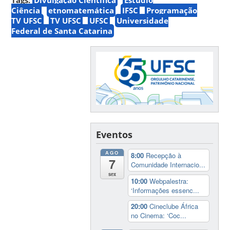
Ciência
etnomatemática
IFSC
Programação
TV UFSC
TV UFSC
UFSC
Universidade
Federal de Santa Catarina
Eventos
AGO
8:00
Recepção à
7
Comunidade Internacio...
sex
10:00
Webpalestra:
‘Informações essenc...
20:00
Cineclube África
no Cinema: ‘Coc...