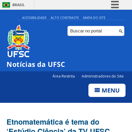
BRASIL
Simplifique!
ACESSIBILIDADE
ALTO CONTRASTE
MAPA DO SITE
Comunica BR
Participe
Acesso à informação
Legislação
Notícias da UFSC
Canais
Área Restrita
Administradores do Site
MENU
Etnomatemática é tema do
‘Estúdio Ciência’ da TV UFSC,