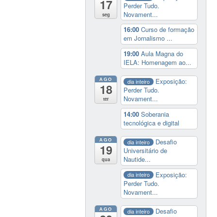
17
Perder Tudo.
Novament...
seg
16:00
Curso de formação
em Jornalismo ...
19:00
Aula Magna do
IELA: Homenagem ao...
AGO
Exposição:
dia inteiro
18
Perder Tudo.
Novament...
ter
14:00
Soberania
tecnológica e digital
AGO
Desafio
dia inteiro
19
Universitário de
Nautide...
qua
Exposição:
dia inteiro
Perder Tudo.
Novament...
AGO
Desafio
dia inteiro